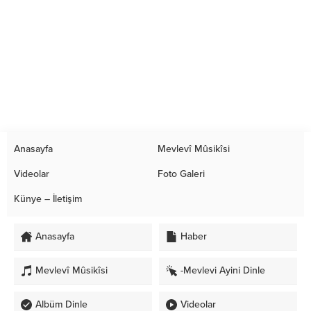
Anasayfa
Mevlevî Mûsikîsi
Videolar
Foto Galeri
Künye – İletişim
Anasayfa
Haber
Mevlevî Mûsikîsi
-Mevlevi Ayini Dinle
Albüm Dinle
Videolar