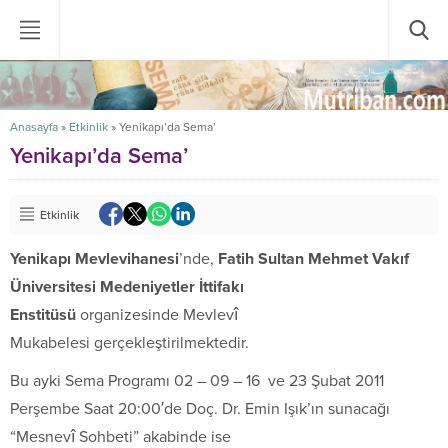
Anasayfa
»
Etkinlik
»
Yenikapı’da Sema’
Yenikapı’da Sema’
Etkinlik
Yenikapı Mevlevihanesi
’nde,
Fatih Sultan Mehmet Vakıf
Üniversitesi Medeniyetler İttifakı
Enstitüsü
organizesinde Mevlevî
Mukabelesi gerçekleştirilmektedir.
Bu ayki Sema Programı 02 – 09 – 16 ve 23 Şubat 2011
Perşembe Saat 20:00′de Doç. Dr. Emin Işık’ın sunacağı
“Mesnevî Sohbeti” akabinde ise