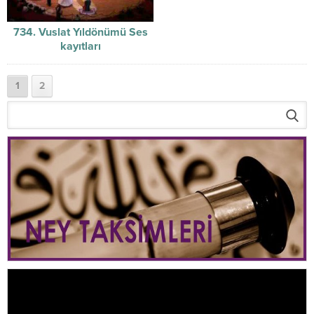
734. Vuslat Yıldönümü Ses
kayıtları
1
2
Video
oynatıcı