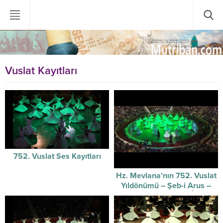
Vuslat Kayıtları
752. Vuslat Ses Kayıtları
Hz. Mevlana’nın 752. Vuslat
Yıldönümü – Şeb-i Arus –
Sûzidilârâ Mevlevî Âyin-i
Şerif’i