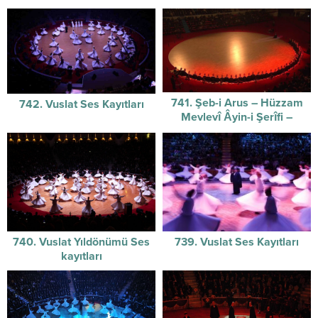
741. Şeb-i Arus – Hüzzam
742. Vuslat Ses Kayıtları
Mevlevî Âyin-i Şerîfi –
17.12.2014
740. Vuslat Yıldönümü Ses
739. Vuslat Ses Kayıtları
kayıtları