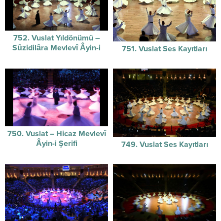
752. Vuslat Yıldönümü –
Sûzidilâra Mevlevî Âyin-i
751. Vuslat Ses Kayıtları
Şerifi / 07-12-2025
750. Vuslat – Hicaz Mevlevî
Âyin-i Şerifi
749. Vuslat Ses Kayıtları