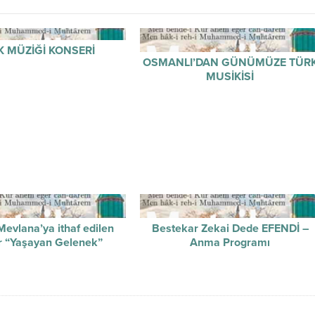
K MÜZİĞİ KONSERİ
OSMANLI’DAN GÜNÜMÜZE TÜR
MUSİKİSİ
evlana’ya ithaf edilen
Bestekar Zekai Dede EFENDİ –
r “Yaşayan Gelenek”
Anma Programı