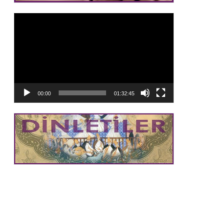
Video
oynatıcı
00:00
01:32:45