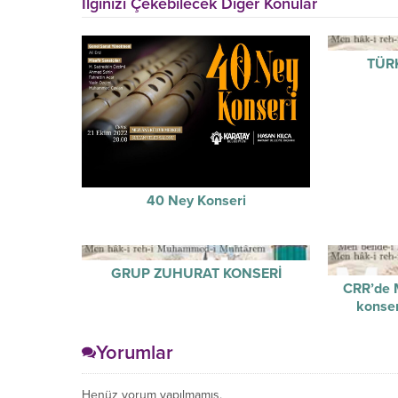
İlginizi Çekebilecek Diğer Konular
TÜR
40 Ney Konseri
GRUP ZUHURAT KONSERİ
CRR’de M
konse
Yorumlar
Henüz yorum yapılmamış.