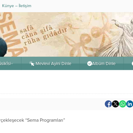
Künye – İletişim
sikîsi
-Mevlevi Ayini Dinle
Albüm Dinle
erçekleşecek “Sema Programları”