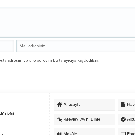
sta adresim ve site adresim bu tarayıcıya kaydedilsin.
Anasayfa
Hab
ûsikîsi
-Mevlevi Ayini Dinle
Alb
Makâle
Foto