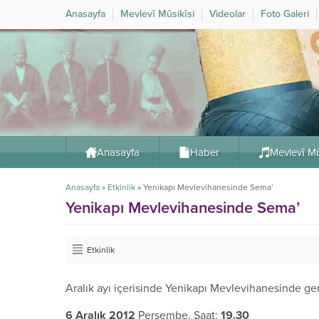
Anasayfa
Mevlevî Mûsikîsi
Videolar
Foto Galeri
Anasayfa
Haber
Mevlevî Mû
Anasayfa
»
Etkinlik
»
Yenikapı Mevlevihanesinde Sema’
Yenikapı Mevlevihanesinde Sema’
Etkinlik
Aralık ayı içerisinde Yenikapı Mevlevihanesinde g
6 Aralık 2012
Perşembe, Saat:
19.30