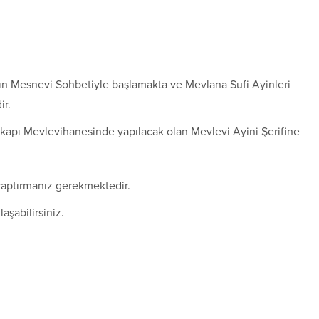
ın Mesnevi Sohbetiyle başlamakta ve Mevlana Sufi Ayinleri
ir.
ikapı Mevlevihanesinde yapılacak olan Mevlevi Ayini Şerifine
yaptırmanız gerekmektedir.
aşabilirsiniz.