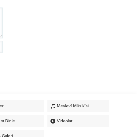
er
Mevlevî Mûsikîsi
üm Dinle
Videolar
 Galeri