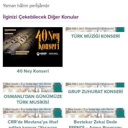
Yaman hâlim perîşândır
İlginizi Çekebilecek Diğer Konular
TÜRK MÜZİĞİ KONSERİ
40 Ney Konseri
GRUP ZUHURAT KONSERİ
OSMANLI’DAN GÜNÜMÜZE
TÜRK MUSİKİSİ
CRR’de Mevlana’ya ithaf
Bestekar Zekai Dede
edilen konser “Yaşayan
EFENDİ – Anma Programı