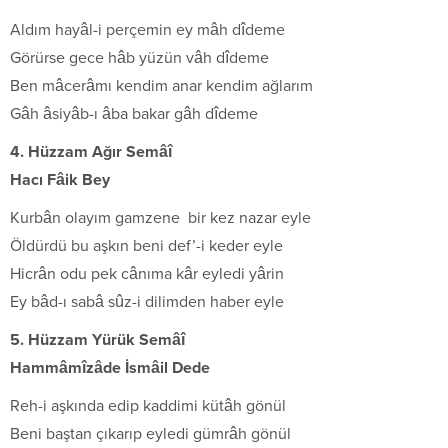
Aldım hayâl-i perçemin ey mâh dîdeme
Görürse gece hâb yüzün vâh dîdeme
Ben mâcerâmı kendim anar kendim ağlarım
Gâh âsiyâb-ı âba bakar gâh dîdeme
4. Hüzzam Ağır Semâî
Hacı Fâik Bey
Kurbân olayım gamzene bir kez nazar eyle
Öldürdü bu aşkın beni def’-i keder eyle
Hicrân odu pek cânıma kâr eyledi yârin
Ey bâd-ı sabâ sûz-i dilimden haber eyle
5. Hüzzam Yürük Semâî
Hammâmîzâde İsmâil Dede
Reh-i aşkında edip kaddimi kütâh gönül
Beni baştan çıkarıp eyledi gümrâh gönül