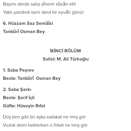
Başımı derde salıp sînemi sûzân etti
Yaktı yandırdı beni derd ile eyvâh gönül
6. Hüzzam Saz Semâîsi
Tanbûrî Osman Bey
İKİNCİ BÖLÜM
Solist: M. Ali Türkoğlu
1. Saba Peşrev
Beste: Tanbûrî Osman Bey
2. Saba Şarkı
Beste: Şerif İçli
Güfte: Hüseyin Rıfat
Düş ben gibi bir aşka sadakat ne imiş gör
Vuslat demi beklerken o firkat ne imiş gör