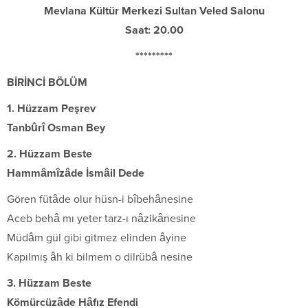
Mevlana Kültür Merkezi Sultan Veled Salonu
Saat: 20.00
*********
BİRİNCİ BÖLÜM
1. Hüzzam Peşrev
Tanbûrî Osman Bey
2. Hüzzam Beste
Hammâmîzâde İsmâil Dede
Gören fütâde olur hüsn-i bîbehânesine
Aceb behâ mı yeter tarz-ı nâzikânesine
Müdâm gül gibi gitmez elinden âyine
Kapılmış âh ki bilmem o dilrübâ nesine
3. Hüzzam Beste
Kömürcüzâde Hâfız Efendi