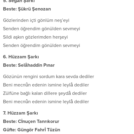
5. Segâh Şarkı
Beste: Şükrü Şenozan
Gözlerinden içti gönlüm neş’eyi
Senden öğrendim gönülden sevmeyi
Sildi aşkın gözlerimden herşeyi
Senden öğrendim gönülden sevmeyi
6. Hüzzam Şarkı
Beste: Selâhaddin Pınar
Gözünün rengini sordum kara sevda dediler
Beni mecnûn edenin ismine leylâ dediler
Zülfüne bağlı kalan dillere şeydâ dediler
Beni mecnûn edenin ismine leylâ dediler
7. Hüzzam Şarkı
Beste: Cİnuçen Tanrıkorur
Güfte: Güngör Fahrİ Tüzün