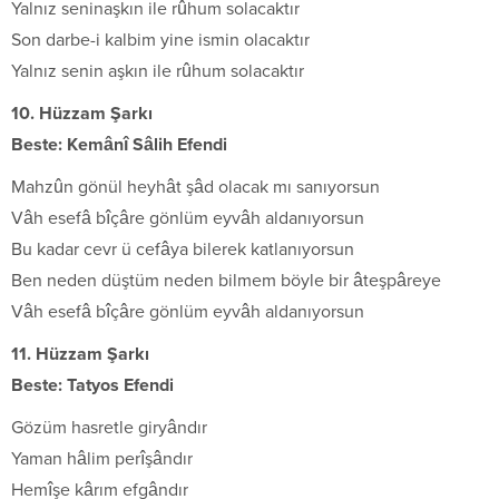
Yalnız seninaşkın ile rûhum solacaktır
Son darbe-i kalbim yine ismin olacaktır
Yalnız senin aşkın ile rûhum solacaktır
10. Hüzzam Şarkı
Beste: Kemânî Sâlih Efendi
Mahzûn gönül heyhât şâd olacak mı sanıyorsun
Vâh esefâ bîçâre gönlüm eyvâh aldanıyorsun
Bu kadar cevr ü cefâya bilerek katlanıyorsun
Ben neden düştüm neden bilmem böyle bir âteşpâreye
Vâh esefâ bîçâre gönlüm eyvâh aldanıyorsun
11. Hüzzam Şarkı
Beste: Tatyos Efendi
Gözüm hasretle giryândır
Yaman hâlim perîşândır
Hemîşe kârım efgândır