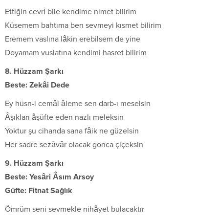
Ettiğin cevrİ bile kendime nimet bilirim
Küsemem bahtıma ben sevmeyi kısmet bilirim
Eremem vaslına lâkin erebilsem de yine
Doyamam vuslatına kendimi hasret bilirim
8. Hüzzam Şarkı
Beste: Zekâi Dede
Ey hüsn-i cemâl âleme sen darb-ı meselsin
Âşıkları âşüfte eden nazlı meleksin
Yoktur şu cihanda sana fâik ne güzelsin
Her sadre sezâvâr olacak gonca çiçeksin
9. Hüzzam Şarkı
Beste: Yesâri Âsım Arsoy
Güfte: Fitnat Sağlık
Ömrüm seni sevmekle nihâyet bulacaktır