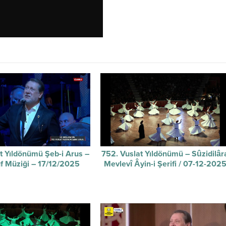
t Yıldönümü Şeb-i Arus –
752. Vuslat Yıldönümü – Sûzidilâr
f Müziği – 17/12/2025
Mevlevî Âyin-i Şerifi / 07-12-202