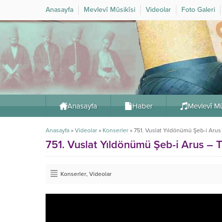
Anasayfa
Mevlevî Mûsikîsi
Videolar
Foto Galeri
Anasayfa
Haber
Mevlevî Mû
Anasayfa
»
Videolar
»
Konserler
»
751. Vuslat Yıldönümü Şeb-i Arus
751. Vuslat Yıldönümü Şeb-i Arus – 
Konserler
,
Videolar