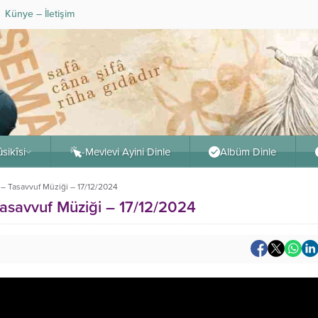
Künye – İletişim
sikîsi
-Mevlevi Ayini Dinle
Albüm Dinle
 – Tasavvuf Müziği – 17/12/2024
Tasavvuf Müziği – 17/12/2024