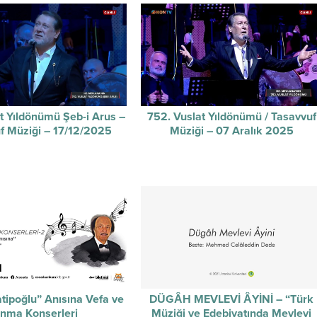
t Yıldönümü Şeb-i Arus –
752. Vuslat Yıldönümü / Tasavvuf
f Müziği – 17/12/2025
Müziği – 07 Aralık 2025
tipoğlu” Anısına Vefa ve
DÜGÂH MEVLEVİ ÂYİNİ – “Türk
nma Konserleri
Müziği ve Edebiyatında Mevlevi