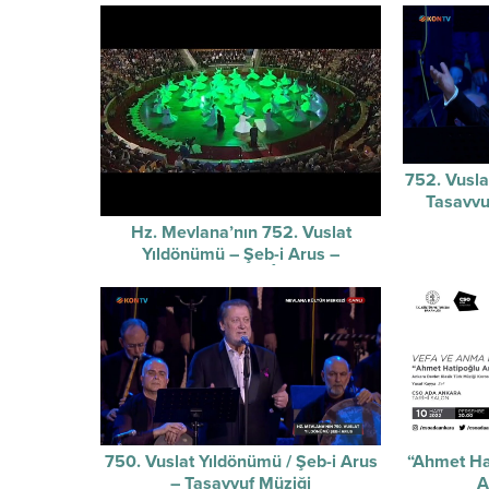
752. Vusla
Tasavvu
Hz. Mevlana’nın 752. Vuslat
Yıldönümü – Şeb-i Arus –
Sûzidilârâ Mevlevî Âyin-i Şerif’i
750. Vuslat Yıldönümü / Şeb-i Arus
“Ahmet Ha
– Tasavvuf Müziği
A