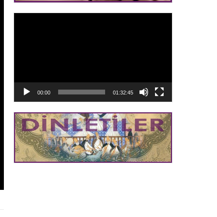
Video
oynatıcı
00:00
01:32:45