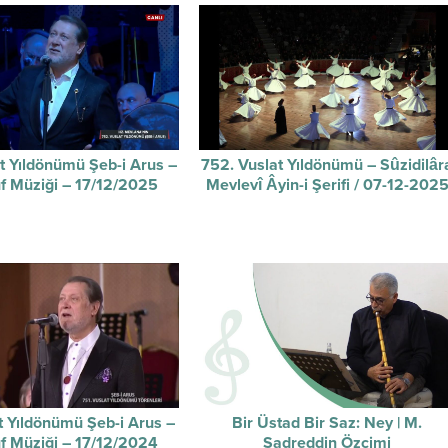
t Yıldönümü Şeb-i Arus –
752. Vuslat Yıldönümü – Sûzidilâr
f Müziği – 17/12/2025
Mevlevî Âyin-i Şerifi / 07-12-202
t Yıldönümü Şeb-i Arus –
Bir Üstad Bir Saz: Ney | M.
f Müziği – 17/12/2024
Sadreddin Özçimi