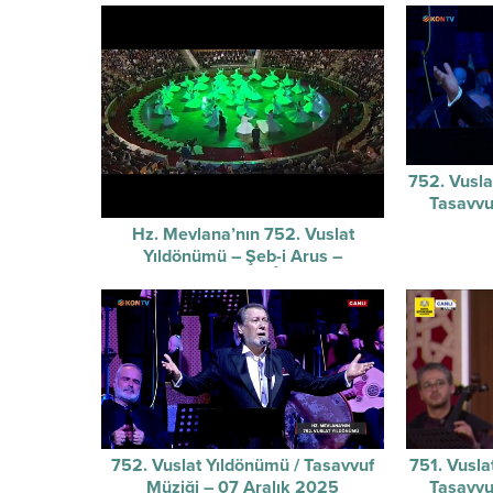
752. Vusla
Tasavvu
Hz. Mevlana’nın 752. Vuslat
Yıldönümü – Şeb-i Arus –
Sûzidilârâ Mevlevî Âyin-i Şerif’i
752. Vuslat Yıldönümü / Tasavvuf
751. Vusla
Müziği – 07 Aralık 2025
Tasavvu