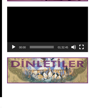
Video
oynatıcı
00:00
01:32:45