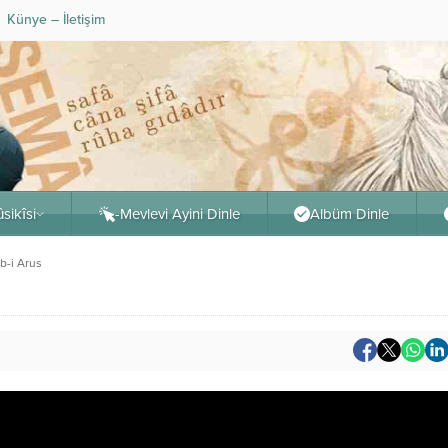
Künye – İletişim
sikîsi
-Mevlevi Ayini Dinle
Albüm Dinle
b-i Arus