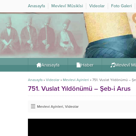
Anasayfa
Mevlevî Mûsikîsi
Videolar
Foto Galeri
Anasayfa
Haber
Mevlevî Mû
Anasayfa
»
Videolar
»
Mevlevi Ayinleri
»
751. Vuslat Yıldönümü – Şe
751. Vuslat Yıldönümü – Şeb-i Arus
Mevlevi Ayinleri
,
Videolar