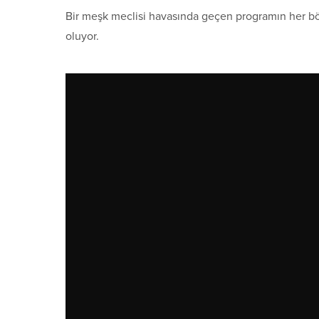
Bir meşk meclisi havasında geçen programın her b
oluyor.