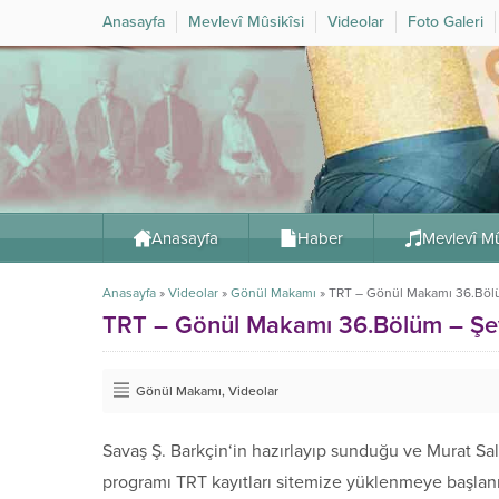
Anasayfa
Mevlevî Mûsikîsi
Videolar
Foto Galeri
Anasayfa
Haber
Mevlevî Mû
Anasayfa
»
Videolar
»
Gönül Makamı
»
TRT – Gönül Makamı 36.Böl
TRT – Gönül Makamı 36.Bölüm – Şe
Gönül Makamı
,
Videolar
Savaş Ş. Barkçin‘in hazırlayıp sunduğu ve Murat S
programı TRT kayıtları sitemize yüklenmeye başlanm