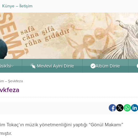
Künye – İletişim
sikîsi
-Mevlevi Ayini Dinle
Albüm Dinle
üm – Şevkfeza
vkfeza
alim Tokaç‘ın müzik yönetmenliğini yaptığı “Gönül Makamı”
ıştır.