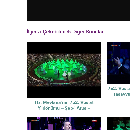
İlginizi Çekebilecek Diğer Konular
752. Vusla
Tasavvu
Hz. Mevlana’nın 752. Vuslat
Yıldönümü – Şeb-i Arus –
Sûzidilârâ Mevlevî Âyin-i Şerif’i