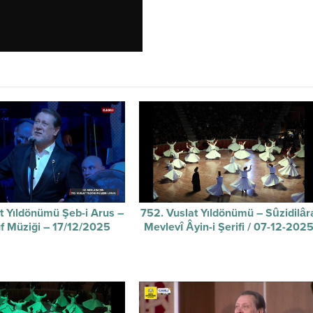
t Yıldönümü Şeb-i Arus –
752. Vuslat Yıldönümü – Sûzidilâr
f Müziği – 17/12/2025
Mevlevî Âyin-i Şerifi / 07-12-202