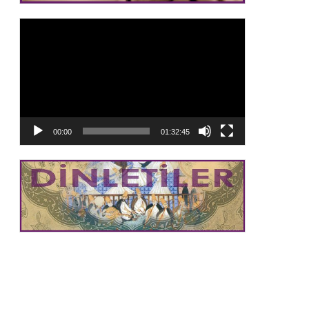
Video
oynatıcı
00:00
01:32:45