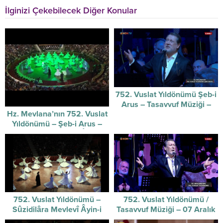
İlginizi Çekebilecek Diğer Konular
752. Vuslat Yıldönümü Şeb-i
Arus – Tasavvuf Müziği –
Hz. Mevlana’nın 752. Vuslat
17/12/2025
Yıldönümü – Şeb-i Arus –
Sûzidilârâ Mevlevî Âyin-i
Şerif’i
752. Vuslat Yıldönümü –
752. Vuslat Yıldönümü /
Sûzidilâra Mevlevî Âyin-i
Tasavvuf Müziği – 07 Aralık
Şerifi / 07-12-2025
2025