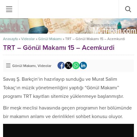
Anasayfa
»
Videolar
»
Gönül Makamı
»
TRT – Gönül Makamı 15 – Acemkurdi
TRT – Gönül Makamı 15 – Acemkurdi
Gönül Makamı
,
Videolar
Savaş Ş. Barkçin‘in hazırlayıp sunduğu ve Murat Salim
Tokaç‘ın müzik yönetmenliğini yaptığı “Gönül Makamı”
programı TRT kayıtları sitemize yüklenmeye başlanmıştır.
Bir meşk meclisi havasında geçen programın her bölümünde
bir makamın anlamı ve derinlikleri sohbet konusu oluyor.