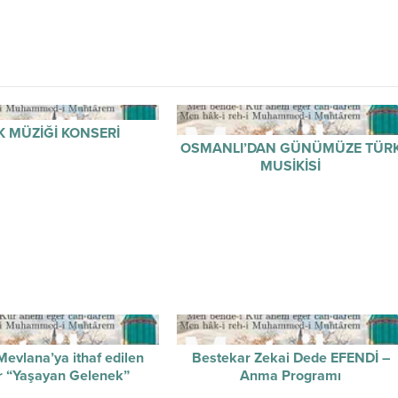
K MÜZİĞİ KONSERİ
OSMANLI’DAN GÜNÜMÜZE TÜR
MUSİKİSİ
evlana’ya ithaf edilen
Bestekar Zekai Dede EFENDİ –
r “Yaşayan Gelenek”
Anma Programı