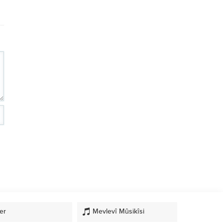
er
Mevlevî Mûsikîsi