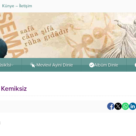
Künye – İletişim
sikîsi
-Mevlevi Ayini Dinle
Albüm Dinle
 Kemiksiz
i