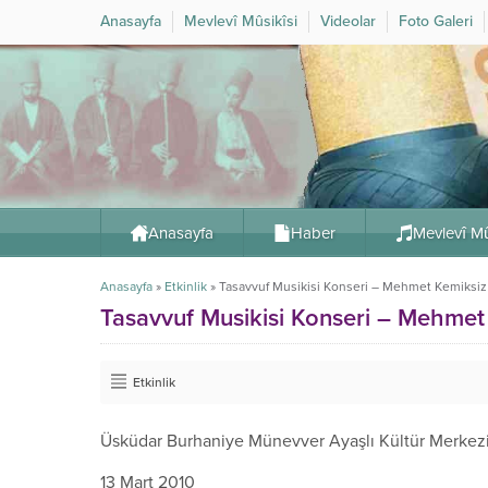
Anasayfa
Mevlevî Mûsikîsi
Videolar
Foto Galeri
Anasayfa
Haber
Mevlevî Mû
Anasayfa
»
Etkinlik
»
Tasavvuf Musikisi Konseri – Mehmet Kemiksiz
Tasavvuf Musikisi Konseri – Mehmet
Etkinlik
Üsküdar Burhaniye Münevver Ayaşlı Kültür Merkez
13 Mart 2010