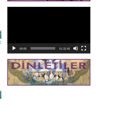
Video
oynatıcı
K
00:00
01:32:45