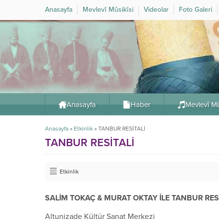
Anasayfa
Mevlevî Mûsikîsi
Videolar
Foto Galeri
Anasayfa
Haber
Mevlevî Mû
Anasayfa
»
Etkinlik
»
TANBUR RESİTALİ
TANBUR RESİTALİ
Etkinlik
SALİM TOKAÇ & MURAT OKTAY İLE TANBUR RES
Altunizade Kültür Sanat Merkezi