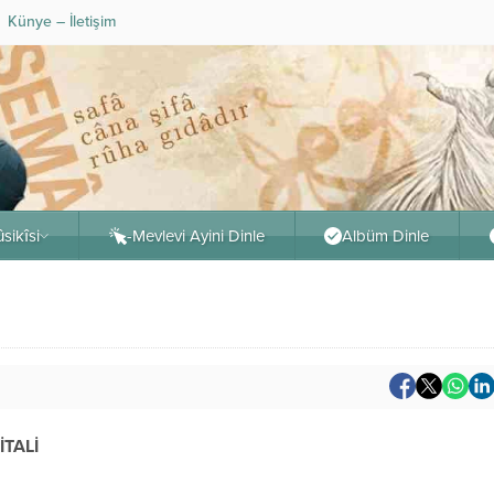
Künye – İletişim
sikîsi
-Mevlevi Ayini Dinle
Albüm Dinle
İTALİ