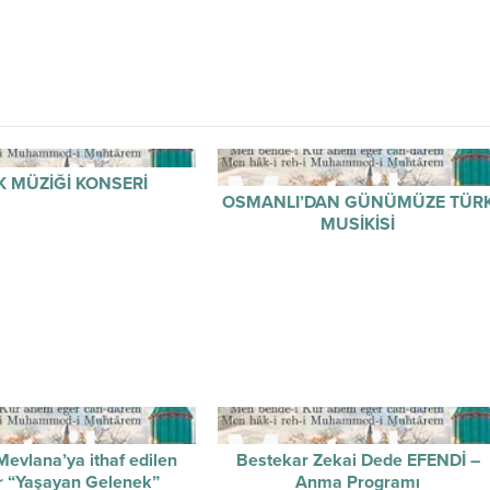
K MÜZİĞİ KONSERİ
OSMANLI’DAN GÜNÜMÜZE TÜR
MUSİKİSİ
evlana’ya ithaf edilen
Bestekar Zekai Dede EFENDİ –
r “Yaşayan Gelenek”
Anma Programı