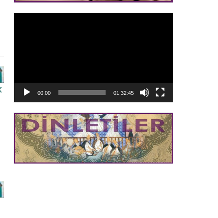
Video
oynatıcı
K
00:00
01:32:45