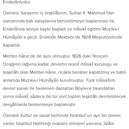
Enderûnludur.
Osmanlı Sarayının iç teşkilâtının, Sultan II. Mahmud Han
zamanında batı saraylarına benzetilmeye başlanması ile,
Enderûnda seviye kaybı başladı ve mûsıkî eğitimi Muzika-i
Hümâyûn’a geçti. Enderûn Mektebi de 1908 Meşrutiyetinde
kapatıldı.
Mehter-hâne’de de aynı olmuştur. 1826 daki Yeniçeri
Ocağının lağvına kadar, devletin resmî mûsıkî kuruluşu ve
teşkilâtı olan Mehter-hâne, ocakla beraber kapatılmış ve batılı
anlamda Muzıka-i Hümâyûn kurulmuştur. Türk mûsıkînin
devlet kanalı ile beslenen damarları Böylece tıkandıktan
sonra mûsıkî, sâdece bir tür sivil toplim teşkilâtı denilebilecek
dergâhlarda beslenmeye başlamıştır.
Osmanlı kültür ve sanat tarihinde İstanbul’un ayrı bir önemi
vardır. İstanbul Halifeliği makamı olmanın yanısıra, İslâm