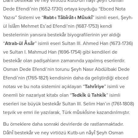
Dâhî bestekâr ve ney virtiözü Kutb-un nâyî Şeyh Osman
Dede Efendi’nin (1652-1730) ortaya koyduğu “Ebced Nota
Yazısı” Sistemi ve “
Rabt-ı Tâbîrât-ı Mûsıkî
” isimli eseri, Şeyh-
ül İslâm Mehmet Es’ad Efendi’nin (1687-1753) kendi
bestelerinin yanısıra bestekâr biyografilerinin yer aldığı
“
Atrab-ül Âsâr
” isimli eseri Sultan III. Ahmed Han (1673-1736)
ve Sultan I. Mahmud Han (1696-1754) gibi kendileri de
bestekâr olan padişahların zamanında yapılmış eserlerdir.
Osman Dede Efendi’nin torunu Şeyh Nasır Abdülbaki Dede
Efendi’nin (1765-1821) kendisinin daha da geliştirdiği ebced
notası ve bu nota sistemini açıklayan “
Tahrîriye
” isimli ve
önemli bir nazariyat kitabı olan “
Tedkîk ü Tahkîk
” isimli
eserleri ise büyük bestekâr Sultan III. Selim Han’ın (1761-1808)
teşvik ve emri ile yazılarak, Türk mûsıkîsine kazandırılmıştır.
Bu örneklere daha sonraki devirlerde de rastlanmaktadır.
Dâhî bestekâr ve ney virtiözü Kutb-un nâyî Şeyh Osman