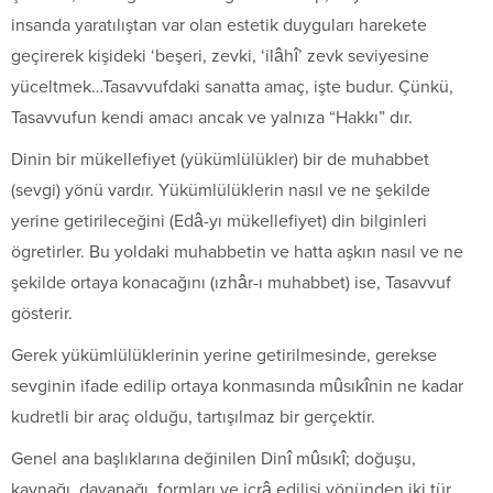
insanda yaratılıştan var olan estetik duyguları harekete
geçirerek kişideki ‘beşeri, zevki, ‘ilâhî’ zevk seviyesine
yüceltmek…Tasavvufdaki sanatta amaç, işte budur. Çünkü,
Tasavvufun kendi amacı ancak ve yalnıza “Hakkı” dır.
Dinin bir mükellefiyet (yükümlülükler) bir de muhabbet
(sevgi) yönü vardır. Yükümlülüklerin nasıl ve ne şekilde
yerine getirileceğini (Edâ-yı mükellefiyet) din bilginleri
ögretirler. Bu yoldaki muhabbetin ve hatta aşkın nasıl ve ne
şekilde ortaya konacağını (ızhâr-ı muhabbet) ise, Tasavvuf
gösterir.
Gerek yükümlülüklerinin yerine getirilmesinde, gerekse
sevginin ifade edilip ortaya konmasında mûsıkînin ne kadar
kudretli bir araç olduğu, tartışılmaz bir gerçektir.
Genel ana başlıklarına değinilen Dinî mûsıkî; doğuşu,
kaynağı, dayanağı, formları ve icrâ edilişi yönünden iki tür