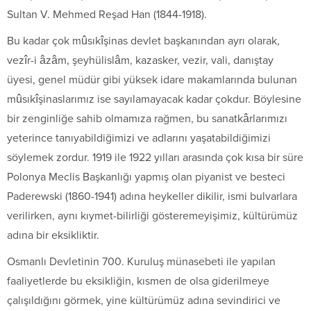
Sultan V. Mehmed Reşad Han (1844-1918).
Bu kadar çok mûsıkîşinas devlet başkanından ayrı olarak,
vezîr-i âzâm, şeyhülislâm, kazasker, vezir, vali, danıştay
üyesi, genel müdür gibi yüksek idare makamlarında bulunan
mûsıkîşinaslarımız ise sayılamayacak kadar çokdur. Böylesine
bir zenginliğe sahib olmamıza rağmen, bu sanatkârlarımızı
yeterince tanıyabildiğimizi ve adlarını yaşatabildiğimizi
söylemek zordur. 1919 ile 1922 yılları arasında çok kısa bir süre
Polonya Meclis Başkanlığı yapmış olan piyanist ve besteci
Paderewski (1860-1941) adına heykeller dikilir, ismi bulvarlara
verilirken, aynı kıymet-bilirliği gösteremeyişimiz, kültürümüz
adına bir eksikliktir.
Osmanlı Devletinin 700. Kuruluş münasebeti ile yapılan
faaliyetlerde bu eksikliğin, kısmen de olsa giderilmeye
çalışıldığını görmek, yine kültürümüz adına sevindirici ve