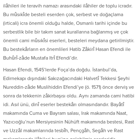
ilâhileri ile teravih namazı arasındaki ilâhiler de toplu icradır.
Bu mûsıkîde besteli eserden çok, serbest ve doğaçlama
(irticali) icra önemli olduğu halde, Osmanlı tarihi içinde bu
serbestlik bile bir takım sanat kurallarına bağlanmış ve çok
önemli cami mûsıkîsi eserleri, besteleri meydana getirilmiştir.
Bu bestekârların en önemlileri Hatib Zâkirî Hasan Efendi ile
Buhûrî-zâde Mustafa Itrî Efendi’dir.
Hasan Efendi, 1545’lerde Foça’da doğdu. İstanbul’da,
Edirnekapı dışındaki Sakızağacındaki Halvetî Tekkesi Şeyhi
Nureddin-zâde Muslihiddin Efendi’ye (ö. 1571) önce derviş ve
sonra da tekkenin zâkirbaşısı oldu. Aynı zamanda cami hatibi
idi. Asıl ünü, dinî eserler bestekârı olmasındandır. Bayâtî
makamında Cuma ve Bayram salası, Irak makamında Naat,
Yazıcıoğlu’nun Mersiyesinin Nühüft makamında bestesi, Rast
ve Uzzâl makamlarında tesbîh, Pençgâh, Segâh ve Rast