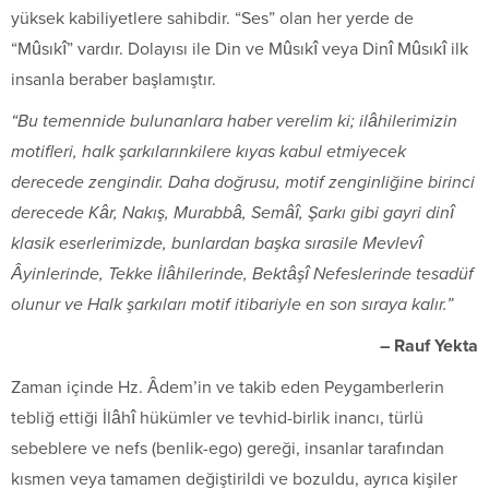
yüksek kabiliyetlere sahibdir. “Ses” olan her yerde de
“Mûsıkî” vardır. Dolayısı ile Din ve Mûsıkî veya Dinî Mûsıkî ilk
insanla beraber başlamıştır.
“Bu temennide bulunanlara haber verelim ki; ilâhilerimizin
motifleri, halk şarkılarınkilere kıyas kabul etmiyecek
derecede zengindir. Daha doğrusu, motif zenginliğine birinci
derecede Kâr, Nakış, Murabbâ, Semâî, Şarkı gibi gayri dinî
klasik eserlerimizde, bunlardan başka sırasile Mevlevî
Âyinlerinde, Tekke İlâhilerinde, Bektâşî Nefeslerinde tesadüf
olunur ve Halk şarkıları motif itibariyle en son sıraya kalır.”
– Rauf Yekta
Zaman içinde Hz. Âdem’in ve takib eden Peygamberlerin
tebliğ ettiği İlâhî hükümler ve tevhid-birlik inancı, türlü
sebeblere ve nefs (benlik-ego) gereği, insanlar tarafından
kısmen veya tamamen değiştirildi ve bozuldu, ayrıca kişiler