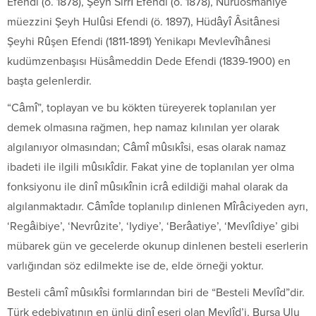
Efendi (ö. 1878), Şeyh Sırrî Efendi (ö. 1878), Nuruosmaniye
müezzini Şeyh Hulûsi Efendi (ö. 1897), Hüdâyî Âsitânesi
Şeyhi Rûşen Efendi (1811-1891) Yenikapı Mevlevîhânesi
kudümzenbaşısı Hüsâmeddin Dede Efendi (1839-1900) en
başta gelenlerdir.
“Câmî”, toplayan ve bu kökten türeyerek toplanılan yer
demek olmasına rağmen, hep namaz kılınılan yer olarak
algılanıyor olmasından; Câmî mûsıkîsi, esas olarak namaz
ibadeti ile ilgili mûsıkîdir. Fakat yine de toplanılan yer olma
fonksiyonu ile dinî mûsıkînin icrâ edildiği mahal olarak da
algılanmaktadır. Câmîde toplanılıp dinlenen Mîrâciyeden ayrı,
‘Regâibiye’, ‘Nevrûzite’, ‘Iydiye’, ‘Berâatiye’, ‘Mevlîdiye’ gibi
mübarek gün ve gecelerde okunup dinlenen besteli eserlerin
varlığından söz edilmekte ise de, elde örneği yoktur.
Besteli câmî mûsıkîsi formlarından biri de “Besteli Mevlîd”dir.
Türk edebiyatının en ünlü dinî eseri olan Mevlîd’i, Bursa Ulu