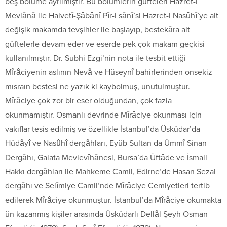
beş bölüme ayrılmıştır. Bu bölümlerin güfteleri Hazret-i
Mevlânâ ile Halvetî-Şâbânî Pîr-i sânî’si Hazret-i Nasûhî’ye ait
değişik makamda tevşihler ile başlayıp, bestekâra ait
güftelerle devam eder ve eserde pek çok makam geçkisi
kullanılmıştır. Dr. Subhi Ezgi’nin nota ile tesbit ettiği
Mîrâciyenin aslının Nevâ ve Hüseynî bahirlerinden onsekiz
mısraın bestesi ne yazık ki kaybolmuş, unutulmuştur.
Mîrâciye çok zor bir eser olduğundan, çok fazla
okunmamıştır. Osmanlı devrinde Mîrâciye okunması için
vakıflar tesis edilmiş ve özellikle İstanbul’da Üsküdar’da
Hüdâyî ve Nasûhî dergâhları, Eyüb Sultan da Ümmî Sinan
Dergâhı, Galata Mevlevîhânesi, Bursa’da Üftâde ve İsmail
Hakkı dergâhları ile Mahkeme Camii, Edirne’de Hasan Sezai
dergâhı ve Selîmiye Camii’nde Mîrâciye Cemiyetleri tertib
edilerek Mîrâciye okunmuştur. İstanbul’da Mîrâciye okumakta
ün kazanmış kişiler arasında Üsküdarlı Dellâl Şeyh Osman