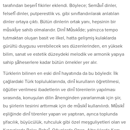
tarafından beşerî fikirler eklendi. Böylece; Semâvî dinler,
felsefî dinler, putperestlik vs. gibi sınıflandırılarak anlatılan
dinler ortaya çıktı. Bütün dinlerin ortak yanı, hepsinin bir
mûsıkîye sahib olmalarıdır. Dinî Mûsıkîde; yalnızca tempo
tutmaktan oluşan basit ve ilkel, hatta gelişmiş kulaklarda
gürültü duygusu verebilecek ses düzenlerinden, en yüksek
bilim, sanat ve estetik düzeydeki melodik ve armonik yapıya
sahip şâheserlere kadar bütün örnekler yer alır.
Türklerin bilinen en eski dinî hayatında da bu böyledir. İlk
çağlardaki Türk topluluklarında, dinî kurulların öğretilmesi,
öğütler verilmesi ibadetlerin ve dinî törenlerin yapılması
sırasında, konuşulan dilin âhenginden yararlanmak için şiir,
bu şiirlerin tesirini arttırmak için de mûsikî kullanılırdı. Mûsikî
eşliğinde dinî törenler yapan ve yaptıran, ayrıca toplunda
şifacılık, büyücülük, ruhculuk gibi özel meşguliyetleri olan ve