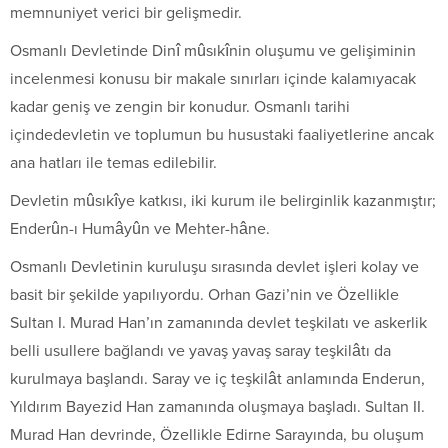
memnuniyet verici bir gelişmedir.
Osmanlı Devletinde Dinî mûsıkînin oluşumu ve gelişiminin
incelenmesi konusu bir makale sınırları içinde kalamıyacak
kadar geniş ve zengin bir konudur. Osmanlı tarihi
içindedevletin ve toplumun bu husustaki faaliyetlerine ancak
ana hatları ile temas edilebilir.
Devletin mûsıkîye katkısı, iki kurum ile belirginlik kazanmıştır;
Enderûn-ı Humâyûn ve Mehter-hâne.
Osmanlı Devletinin kuruluşu sırasında devlet işleri kolay ve
basit bir şekilde yapılıyordu. Orhan Gazi’nin ve Özellikle
Sultan I. Murad Han’ın zamanında devlet teşkilatı ve askerlik
belli usullere bağlandı ve yavaş yavaş saray teşkilâtı da
kurulmaya başlandı. Saray ve iç teşkilât anlamında Enderun,
Yıldırım Bayezid Han zamanında oluşmaya başladı. Sultan II.
Murad Han devrinde, Özellikle Edirne Sarayında, bu oluşum