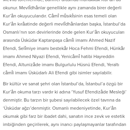
okunur. Mevlîdhânlar genellikle aynı zamanda birer değerli
Kur’ân okuyucularıdır. Câmî mûsıkîsinin esas temeli olan
Kur’ân kırâatinde değerli mevlîdhânlardan başka, İstanbul’da
Osmanlı’nın son devirlerinde önde gelen Kur’ân okuyucuları
arasında Üsküdar Kaptanpaşa câmîi imamı Ahmed Nazif
Efendi, Selîmiye imamı bestekâr Hoca Fehmi Efendi, Hünkâr
imamı Ahmed Niyazi Efendi, Yenicâmî hatibi Hayreddin
Efendi, Altunizâde imamı Bulgurlulu Hüsnü Efendi, Yeraltı
câmîi imamı Üsküdarlı Ali Efendi gibi isimler sayılabilir.
Bir kültür ve sanat şehri olan İstanbul’da, İstanbul’a özgü bir
Kur’ân okuma tarzı vardır ki adına ‘Yusuf Efendizâde Mesleği’
denmiştir. Bu tarzın bir şubesi sayılabilecek özel tavrına da
‘Üsküdar ağzı’denmiştir. Osmanlı medeniyetinde, Kur’ân
okumak gibi farz bir ibadet dahi, sanatın ince zevk ve estetik
imbiğinden geçirilerek, aynı inancı paylaşmayanlar tarafından