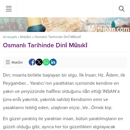
Anasayfa
»
Makâle
»
Osmanlı Tarihinde Dinî Mûsıkî
Osmanlı Tarihinde Dinî Mûsıkî
Makâle
Din; insanla birlikte başlayan bir olgu. İlk İnsan; Hz. Âdem, ilk
Peygamber… Yaratıcı’nın yarattıkları içerisinde kendine en
yakın ve yeryüzünde halîfesi olduğunu ilân ettiği İNSAN’a
(üns-enîs yakınlık, yakınlık sahibi) Kendisinin emir ve
yasaklarını tebliğ eden, ulaştıran elçisi…Ve…Örnek kişi.
En güzel yaratılış ile yaratılan insan, bütün yaratılmışların en
güzeli olduğu gibi, ayrıca her tür güzellikleri algılayacak