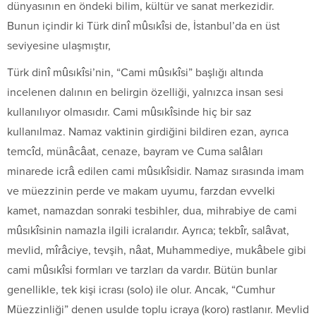
dünyasının en öndeki bilim, kültür ve sanat merkezidir.
Bunun içindir ki Türk dinî mûsıkîsi de, İstanbul’da en üst
seviyesine ulaşmıştır,
Türk dinî mûsıkîsi’nin, “Cami mûsıkîsi” başlığı altında
incelenen dalının en belirgin özelliği, yalnızca insan sesi
kullanılıyor olmasıdır. Cami mûsıkîsinde hiç bir saz
kullanılmaz. Namaz vaktinin girdiğini bildiren ezan, ayrıca
temcîd, münâcâat, cenaze, bayram ve Cuma salâları
minarede icrâ edilen cami mûsıkîsidir. Namaz sırasında imam
ve müezzinin perde ve makam uyumu, farzdan evvelki
kamet, namazdan sonraki tesbihler, dua, mihrabiye de cami
mûsıkîsinin namazla ilgili icralarıdır. Ayrıca; tekbîr, salâvat,
mevlid, mîrâciye, tevşih, nâat, Muhammediye, mukâbele gibi
cami mûsıkîsi formları ve tarzları da vardır. Bütün bunlar
genellikle, tek kişi icrası (solo) ile olur. Ancak, “Cumhur
Müezzinliği” denen usulde toplu icraya (koro) rastlanır. Mevlid