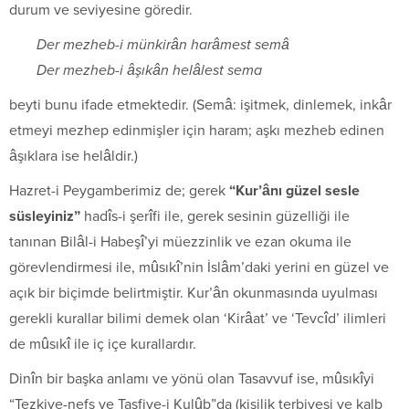
durum ve seviyesine göredir.
Der mezheb-i münkirân harâmest semâ
Der mezheb-i âşıkân helâlest sema
beyti bunu ifade etmektedir. (Semâ: işitmek, dinlemek, inkâr
etmeyi mezhep edinmişler için haram; aşkı mezheb edinen
âşıklara ise helâldir.)
Hazret-i Peygamberimiz de; gerek
“Kur’ânı güzel sesle
süsleyiniz”
hadîs-i şerîfi ile, gerek sesinin güzelliği ile
tanınan Bilâl-i Habeşî’yi müezzinlik ve ezan okuma ile
görevlendirmesi ile, mûsıkî’nin İslâm’daki yerini en güzel ve
açık bir biçimde belirtmiştir. Kur’ân okunmasında uyulması
gerekli kurallar bilimi demek olan ‘Kirâat’ ve ‘Tevcîd’ ilimleri
de mûsıkî ile iç içe kurallardır.
Dinîn bir başka anlamı ve yönü olan Tasavvuf ise, mûsıkîyi
“Tezkiye-nefs ve Tasfiye-i Kulûb”da (kişilik terbiyesi ve kalb