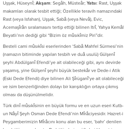
Uşşak, Hüseynî;
Akşam
: Segâh, Müsteâr;
Yatsı
: Rast, Uşşak
makamları olarak tesbit ettiği; Özellikle teravih namazındaki
Rast (veya Isfahan), Uşşak, Sabâ (veya Nevâ), Evic,
Acemaşîrân sıralamasını tertip ettiği bilinen Itrî, Yahya Kemâl
Beyatlı’nın dediği gibi “Bizim öz mûsıkîmiz Piri”dir.
Besteli cami mûsıkîsi eserlerinden ‘Sabâ Mahfel Sürmesi’nin
(namazın bitiminde yapılan tesbih ve duâ usulü) Gülşenî
şeyhi Abdülganî Efendi’ye ait olabileceği gibi, aynı devirde
yaşamış, yine Gülşenî şeyhi büyük bestekâr ve Dede-i Atik
(Eski Dede Efendi) diye bilinen Ali Şîrüganî’ye ait olabileceği
ve isim benzerliğinden dolayı bir karışıklığın ortaya çıkmış
olması da düşünülmelidir.
Türk dinî mûsıkîsinin en büyük formu ve en uzun eseri Kutb-
un Nâyî Şeyh Osman Dede Efendi’nin Mîrâciyesidir. Hazret-i
Peygamberimizin Mîrâcını konu alan bu eser, ‘bahr’ denilen