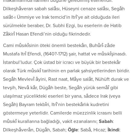
makamlarında ilâhileri bugüne gelebilmiş eserleridir.
Dilkeşhâveran sabah salâsı, Hüseyni cenaze salâsı, Segâh
salât-ı Ümmiye ve Irak temcid’in Itrî’ye ait olduğuda ileri
sürülmekle beraber, Dr. Subhi Ezgi, bu eserlerin de Hatib
Zâkirî Hasan Efendi’nin olduğu fikrindedir.
Cami mûsıkîsinin öteki önemli bestekârı, Buhûrî-zâde
Mustafa Itrî Efendi, (1640?-1712) şair, hattat ve mûsıkîşinasdı.
İstanbul’ludur. Çok üstad bir icracı ve büyük bir bestekâr
olarak Türk mûsıkî tarihinin en parlak şahsiyetlerinden biridir.
Segâh Mevlevî âyini, Rast naat, Mâye salât, Nühüft durak ve
tevşih, Nevâ kâr, Dügâh beste, Segâh yürük semâî gibi
ulaşılmaz yücelikteki eserleri bir yana, sâdece Irak (veya
Segâh) Bayram tekbîri, Itrî’nin bestekârlık kudretini
göstermeye yeterlidir. Camilerde müezzinlik icrasını belli
mûsıkî kurallarına bağladığı, vakit ezanalarını;
Sabah
:
Dilkeşhâverân, Dügâh, Sabah;
Öğle
: Sabâ, Hicaz;
İkindi
: