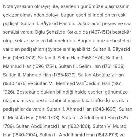
Nota yazısının olmayışı ile, eserlerin günümüze ulaşmasının
çok zor olmasından dolayı, bugün eseri bilinebilen en eski
padişah Sultan II. Bâyezid Han’dır. Dokuz adet peşrev ve saz
semâisi vardır. Oğlu Şehzâde Korkud da (1467-1513) bestekâr
olup, sekiz saz eseri bilinmektedir. Bugün elimizde besteleri
var olan padişahları şöylece sıralayabiliriz: Sultan II. Bâyezid
Han (1450-1512), Sultan II. Selim Han (1566-1574), Sultan I.
Mahmud Han (1696-1754), Sultan III. Selim Han (1761-1808),
Sultan II. Mahmud Han (1785-1839), Sultan Abdülaziz Han
(1830-1876) ve Sultan VI. Mehmed Vahîdeddin Han (1861-
1926). Bestekâr oldukları bilindiği halde eserleri günümüze
ulaşamamış ve beste sahibi olmayan fakat mûsıkîşinas olan
padişahlar da vardır: Sultan II. Ahmed Han (1643-1695), Sultan
II. Mustafa Han (1664-1703), Sultan I. Abdülhamid Han (1725-
1789), Sultan Abdülmecid Han (1823-1861), Sultan V. Murad
Han (1840-1904), Sultan II. Abdülhamid Han (1842-1918) ve