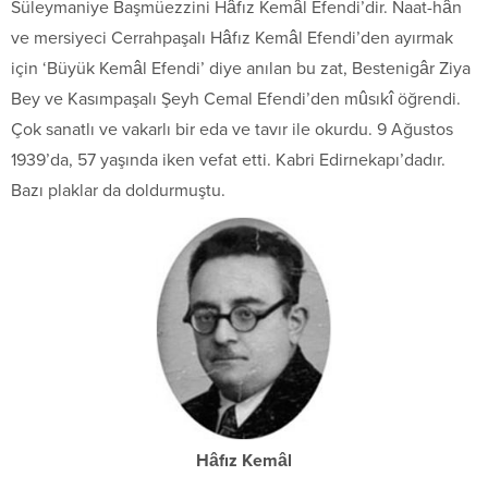
Süleymaniye Başmüezzini Hâfız Kemâl Efendi’dir. Naat-hân
ve mersiyeci Cerrahpaşalı Hâfız Kemâl Efendi’den ayırmak
için ‘Büyük Kemâl Efendi’ diye anılan bu zat, Bestenigâr Ziya
Bey ve Kasımpaşalı Şeyh Cemal Efendi’den mûsıkî öğrendi.
Çok sanatlı ve vakarlı bir eda ve tavır ile okurdu. 9 Ağustos
1939’da, 57 yaşında iken vefat etti. Kabri Edirnekapı’dadır.
Bazı plaklar da doldurmuştu.
Hâfız Kemâl