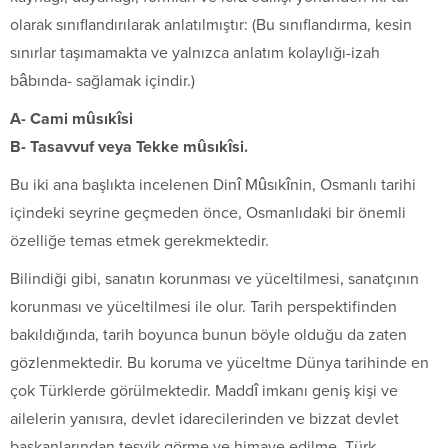
olarak sınıflandırılarak anlatılmıştır: (Bu sınıflandırma, kesin
sınırlar taşımamakta ve yalnızca anlatım kolaylığı-izah
bâbında- sağlamak içindir.)
A- Cami mûsıkîsi
B- Tasavvuf veya Tekke mûsıkîsi.
Bu iki ana başlıkta incelenen Dinî Mûsıkînin, Osmanlı tarihi
içindeki seyrine geçmeden önce, Osmanlıdaki bir önemli
özelliğe temas etmek gerekmektedir.
Bilindiği gibi, sanatın korunması ve yüceltilmesi, sanatçının
korunması ve yüceltilmesi ile olur. Tarih perspektifinden
bakıldığında, tarih boyunca bunun böyle olduğu da zaten
gözlenmektedir. Bu koruma ve yüceltme Dünya tarihinde en
çok Türklerde görülmektedir. Maddî imkanı geniş kişi ve
ailelerin yanısıra, devlet idarecilerinden ve bizzat devlet
başkanlarından teşvik görme ve himaye edilme, Türk