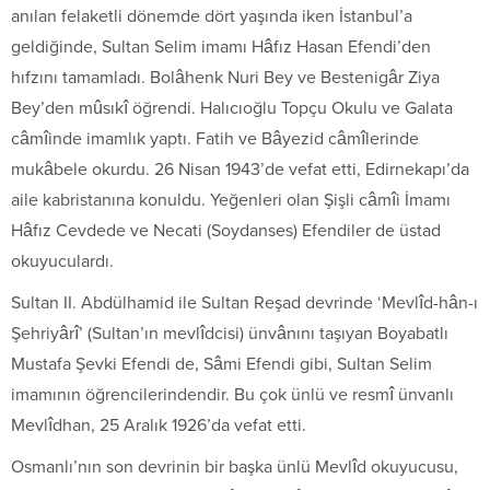
anılan felaketli dönemde dört yaşında iken İstanbul’a
geldiğinde, Sultan Selim imamı Hâfız Hasan Efendi’den
hıfzını tamamladı. Bolâhenk Nuri Bey ve Bestenigâr Ziya
Bey’den mûsıkî öğrendi. Halıcıoğlu Topçu Okulu ve Galata
câmîinde imamlık yaptı. Fatih ve Bâyezid câmîlerinde
mukâbele okurdu. 26 Nisan 1943’de vefat etti, Edirnekapı’da
aile kabristanına konuldu. Yeğenleri olan Şişli câmîi İmamı
Hâfız Cevdede ve Necati (Soydanses) Efendiler de üstad
okuyuculardı.
Sultan II. Abdülhamid ile Sultan Reşad devrinde ‘Mevlîd-hân-ı
Şehriyârî’ (Sultan’ın mevlîdcisi) ünvânını taşıyan Boyabatlı
Mustafa Şevki Efendi de, Sâmi Efendi gibi, Sultan Selim
imamının öğrencilerindendir. Bu çok ünlü ve resmî ünvanlı
Mevlîdhan, 25 Aralık 1926’da vefat etti.
Osmanlı’nın son devrinin bir başka ünlü Mevlîd okuyucusu,