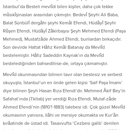
İstanbul’da Besteli mevlîdi bilen kişiler, daha çok tekke
mûsıkîşinasları arasından çıkmıştır. Bedevî Şeyhi Ali Baba,
Balat Sünbülî dergâhı şeyhi Kemâl Efendi, Hüdâyî Şeyhi
Rûşen Efendi, Hüdâyî Zâkirbaşısı Şeyh Mehmed Efendi (Paşa
Mehmed), Mustafzâde Ahmed Efendi, bunlardan birkaçıdır.
Son devirde Hattat Hâfız Kemâl Batanay da Mevlîd
bestelemiştir. Hâfız Sadeddin Kaynak’ın da Mevlîd
bestelediğinden bahsedilirse-de, ortaya çıkmamıştır.
Mevlîd okunmasından bilinen tavır olan bestesiz ve serbest
okuyuşta, İstanbul’un en önde gelen kişisi ‘Saif Paşa İmamı’
diye bilinen Şeyh Hasan Rıza Efendi’dir. Mehmed Âkif Bey’in
Safahat’ında (7.kitab) yer verdiği Rıza Efendi, Mutaf-zâde
Ahmed Efendi’nin (1810?-1883) talebesi idi. Çok güzel Mevlîd
okumasının yanısıra, ilâhi ve mersiye okumakta ve Kur’ân
kırâatinde de üstad idi. Tasavvufta ‘Cezbesi galib’ denilen