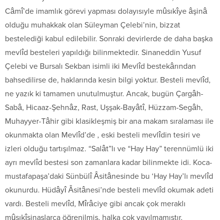
Câmî’de imamlık görevi yapması dolayısıyle mûsıkîye âşinâ
olduğu muhakkak olan Süleyman Çelebi’nin, bizzat
bestelediği kabul edilebilir. Sonraki devirlerde de daha başka
mevlîd besteleri yapıldığı bilinmektedir. Sinaneddin Yusuf
Çelebi ve Bursalı Sekban isimli iki Mevlîd bestekârından
bahsedilirse de, haklarında kesin bilgi yoktur. Besteli mevlîd,
ne yazık ki tamamen unutulmuştur. Ancak, bugün Çargâh-
Sabâ, Hicaaz-Şehnâz, Rast, Uşşak-Bayâtî, Hüzzam-Segâh,
Muhayyer-Tâhir gibi klasikleşmiş bir ana makam sıralaması ile
okunmakta olan Mevlîd’de , eski besteli mevlîdin tesiri ve
izleri olduğu tartışılmaz. “Salât”lı ve “Hay Hay” terennümlü iki
ayrı mevlîd bestesi son zamanlara kadar bilinmekte idi. Koca-
mustafapaşa’daki Sünbülî Âsitânesinde bu ‘Hay Hay’lı mevlîd
okunurdu. Hüdâyî Âsitânesi’nde besteli mevlîd okumak adeti
vardı. Besteli mevlîd, Mîrâciye gibi ancak çok meraklı
mûsıkîşinaslarca öğrenilmiş, halka çok yayılmamıştır.