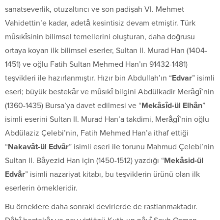
sanatseverlik, otuzaltıncı ve son padişah VI. Mehmet
Vahidettin’e kadar, adetâ kesintisiz devam etmiştir. Türk
mûsıkîsinin bilimsel temellerini oluşturan, daha doğrusu
ortaya koyan ilk bilimsel eserler, Sultan II. Murad Han (1404-
1451) ve oğlu Fatih Sultan Mehmed Han’ın 91432-1481)
teşvikleri ile hazırlanmıştır. Hızır bin Abdullah’ın “
Edvar
” isimli
eseri; büyük bestekâr ve mûsıkî bilgini Abdülkadir Merâgî’nin
(1360-1435) Bursa’ya davet edilmesi ve “
Mekâsîd-ül Elhân
”
isimli eserini Sultan II. Murad Han’a takdimi, Merâgî’nin oğlu
Abdülaziz Çelebi’nin, Fatih Mehmed Han’a ithaf ettiği
“
Nakavât-ül Edvâr
” isimli eseri ile torunu Mahmud Çelebi’nin
Sultan II. Bâyezid Han için (1450-1512) yazdığı “
Mekâsid-ül
Edvâr
” isimli nazariyat kitabı, bu teşviklerin ürünü olan ilk
eserlerin örnekleridir.
Bu örneklere daha sonraki devirlerde de rastlanmaktadır.