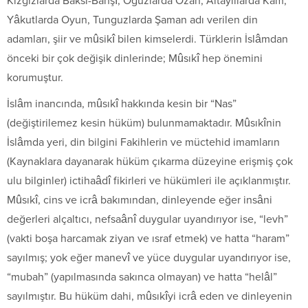
Kızgızlarda Baksı-Bahşî, Oğuzlarda Ozan, Altaylılarda Kam,
Yâkutlarda Oyun, Tunguzlarda Şaman adı verilen din
adamları, şiir ve mûsikî bilen kimselerdi. Türklerin İslâmdan
önceki bir çok değişik dinlerinde; Mûsıkî hep önemini
korumuştur.
İslâm inancında, mûsıkî hakkında kesin bir “Nas”
(değiştirilemez kesin hüküm) bulunmamaktadır. Mûsıkînin
İslâmda yeri, din bilgini Fakihlerin ve müctehid imamların
(Kaynaklara dayanarak hüküm çıkarma düzeyine erişmiş çok
ulu bilginler) ictihaâdî fikirleri ve hükümleri ile açıklanmıştır.
Mûsıkî, cins ve icrâ bakımından, dinleyende eğer insâni
değerleri alçaltıcı, nefsaânî duygular uyandırıyor ise, “levh”
(vakti boşa harcamak ziyan ve ısraf etmek) ve hatta “haram”
sayılmış; yok eğer manevî ve yüce duygular uyandırıyor ise,
“mubah” (yapılmasında sakınca olmayan) ve hatta “helâl”
sayılmıştır. Bu hüküm dahi, mûsıkîyi icrâ eden ve dinleyenin