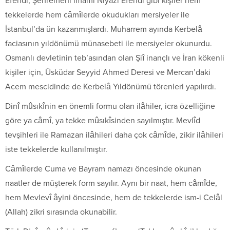
Efendi, Şehremeni imamı Niyazi Efendi gibi kişiler hem
tekkelerde hem câmîlerde okudukları mersiyeler ile
İstanbul’da ün kazanmışlardı. Muharrem ayında Kerbelâ
faciasının yıldönümü münasebeti ile mersiyeler okunurdu.
Osmanlı devletinin teb’asından olan Şiî inançlı ve İran kökenli
kişiler için, Üsküdar Seyyid Ahmed Deresi ve Mercan’daki
Acem mescidinde de Kerbelâ Yıldönümü törenleri yapılırdı.
Dinî mûsıkînin en önemli formu olan ilâhiler, icra özelliğine
göre ya câmî, ya tekke mûsıkîsinden sayılmıştır. Mevlîd
tevşihleri ile Ramazan ilâhileri daha çok câmîde, zikir ilâhileri
iste tekkelerde kullanılmıştır.
Câmîlerde Cuma ve Bayram namazı öncesinde okunan
naatler de müşterek form sayılır. Aynı bir naat, hem câmîde,
hem Mevlevî âyini öncesinde, hem de tekkelerde ism-i Celâl
(Allah) zikri sırasında okunabilir.