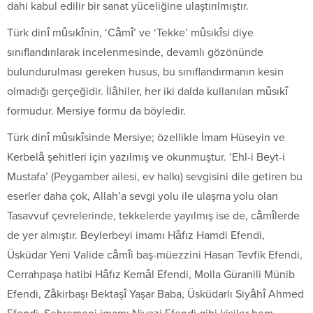
dahi kabul edilir bir sanat yüceliğine ulaştırılmıştır.
Türk dinî mûsıkînin, ‘Câmî’ ve ‘Tekke’ mûsıkîsi diye
sınıflandırılarak incelenmesinde, devamlı gözönünde
bulundurulması gereken husus, bu sınıflandırmanın kesin
olmadığı gerçeğidir. İlâhiler, her iki dalda kullanılan mûsıkî
formudur. Mersiye formu da böyledir.
Türk dinî mûsıkîsinde Mersiye; özellikle İmam Hüseyin ve
Kerbelâ şehitleri için yazılmış ve okunmuştur. ‘Ehl-i Beyt-i
Mustafa’ (Peygamber ailesi, ev halkı) sevgisini dile getiren bu
eserler daha çok, Allah’a sevgi yolu ile ulaşma yolu olan
Tasavvuf çevrelerinde, tekkelerde yayılmış ise de, câmîlerde
de yer almıştır. Beylerbeyi imamı Hâfız Hamdi Efendi,
Üsküdar Yeni Valide câmîi baş-müezzini Hasan Tevfik Efendi,
Cerrahpaşa hatibi Hâfız Kemâl Efendi, Molla Güranili Münib
Efendi, Zâkirbaşı Bektaşî Yaşar Baba, Üsküdarlı Siyâhî Ahmed