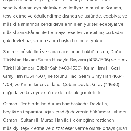
sanatkârlarının ayrı bir imkân ve imtiyazı olmuştur. Koruma,
teşvik etme ve ödüllendirme dışında ve üstünde, edebiyat ve
mûsıkî alanlarında kendi devirlerinin en yüksek edebiyat ve
mûsıkî sanatkârları ile hem-ayar eserler verebilmiş bu kadar
çok devlet başkanına sahib başka bir millet yoktur.
Sadece mûsıkî ilmî ve sanatı açısından baktığımızda; Doğu
Türkistan Hakanı Sultan Hüseyin Baykara (1438-1506) ve Hint-
Türk Hükümdarı Bâbür Şah (1483-1530), Kırım Hanı II. Gazi
Giray Han (1554-1607) ile torunu Hacı Selim Giray Han (1634-
1704) ve Kırım ikinci veliîahdı Çoban Devlet Giray (?-1630)
doğuda ve kuzeydeki örnekler olarak görülebilir.
Osmanlı Tarihinde ise durum bambaşkadır. Devletin,
beylikten imparatorluğa sıçradığı devrenin hükümdarı, altıncı
Osmanlı Sultanı II. Murad Han ile ilk örneğine rastlanan
mûsıkîyi teşvik etme ve bizzat eser verme olarak ortaya çıkan