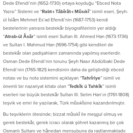
Dede Efendi’nin (1652-1730) ortaya koyduğu “Ebced Nota
Yazısı” Sistemi ve “
Rabt-ı Tâbîrât-ı Mûsıkî
” isimli eseri, Şeyh-
ül İslâm Mehmet Es’ad Efendi’nin (1687-1753) kendi
bestelerinin yanısıra bestekâr biyografilerinin yer aldığı
“
Atrab-ül Âsâr
” isimli eseri Sultan III. Ahmed Han (1673-1736)
ve Sultan I. Mahmud Han (1696-1754) gibi kendileri de
bestekâr olan padişahların zamanında yapılmış eserlerdir.
Osman Dede Efendi’nin torunu Şeyh Nasır Abdülbaki Dede
Efendi’nin (1765-1821) kendisinin daha da geliştirdiği ebced
notası ve bu nota sistemini açıklayan “
Tahrîriye
” isimli ve
önemli bir nazariyat kitabı olan “
Tedkîk ü Tahkîk
” isimli
eserleri ise büyük bestekâr Sultan III. Selim Han’ın (1761-1808)
teşvik ve emri ile yazılarak, Türk mûsıkîsine kazandırılmıştır.
Bu teşviklerin ötesinde; bizzat mûsıkî ile meşgul olmuş ve
gerek bestekâr, gerek icracı olarak şöhret kazanmış bir çok
Osmanlı Sultanı ve hânedan mensubuna da rastlanmaktadır.