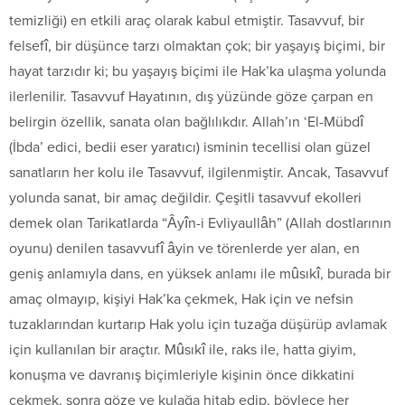
temizliği) en etkili araç olarak kabul etmiştir. Tasavvuf, bir
felsefî, bir düşünce tarzı olmaktan çok; bir yaşayış biçimi, bir
hayat tarzıdır ki; bu yaşayış biçimi ile Hak’ka ulaşma yolunda
ilerlenilir. Tasavvuf Hayatının, dış yüzünde göze çarpan en
belirgin özellik, sanata olan bağlılıkdır. Allah’ın ‘El-Mübdî
(İbda’ edici, bedii eser yaratıcı) isminin tecellisi olan güzel
sanatların her kolu ile Tasavvuf, ilgilenmiştir. Ancak, Tasavvuf
yolunda sanat, bir amaç değildir. Çeşitli tasavvuf ekolleri
demek olan Tarikatlarda “Âyîn-i Evliyaullâh” (Allah dostlarının
oyunu) denilen tasavvufî âyin ve törenlerde yer alan, en
geniş anlamıyla dans, en yüksek anlamı ile mûsıkî, burada bir
amaç olmayıp, kişiyi Hak’ka çekmek, Hak için ve nefsin
tuzaklarından kurtarıp Hak yolu için tuzağa düşürüp avlamak
için kullanılan bir araçtır. Mûsıkî ile, raks ile, hatta giyim,
konuşma ve davranış biçimleriyle kişinin önce dikkatini
çekmek, sonra göze ve kulağa hitab edip, böylece her