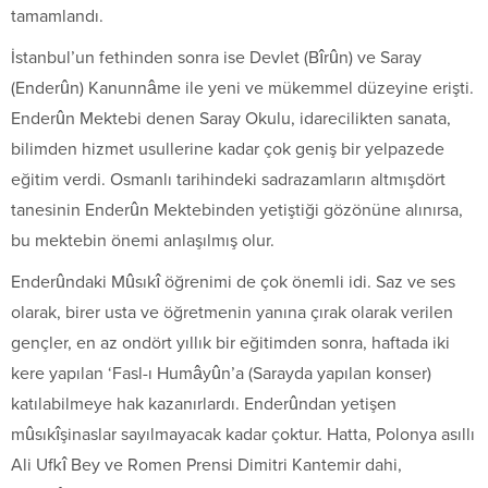
tamamlandı.
İstanbul’un fethinden sonra ise Devlet (Bîrûn) ve Saray
(Enderûn) Kanunnâme ile yeni ve mükemmel düzeyine erişti.
Enderûn Mektebi denen Saray Okulu, idarecilikten sanata,
bilimden hizmet usullerine kadar çok geniş bir yelpazede
eğitim verdi. Osmanlı tarihindeki sadrazamların altmışdört
tanesinin Enderûn Mektebinden yetiştiği gözönüne alınırsa,
bu mektebin önemi anlaşılmış olur.
Enderûndaki Mûsıkî öğrenimi de çok önemli idi. Saz ve ses
olarak, birer usta ve öğretmenin yanına çırak olarak verilen
gençler, en az ondört yıllık bir eğitimden sonra, haftada iki
kere yapılan ‘Fasl-ı Humâyûn’a (Sarayda yapılan konser)
katılabilmeye hak kazanırlardı. Enderûndan yetişen
mûsıkîşinaslar sayılmayacak kadar çoktur. Hatta, Polonya asıllı
Ali Ufkî Bey ve Romen Prensi Dimitri Kantemir dahi,