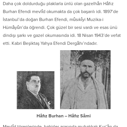
Daha çok doldurduğu plaklarla ünlü olan gazelhân Hâfız
Burhan Efendi mevlîd okumakta da çok başarılı idi. 1897’de
İstanbul’da doğan Burhan Efendi, mûsıkîyi Muzika-i
Hümâyûn’da öğrendi. Çok güzel bir sesi vardı ve esas ünü
dindışı şarkı ve gazel okumasında idi. 18 Nisan 1943’de vefat
etti. Kabri Beşiktaş Yahya Efendi Dergâhı’ndadır.
Hâfız Burhan – Hâfız Sâmi
Mevlîd törenlerinde, bahirler arasında muhakkak Kur’ân da