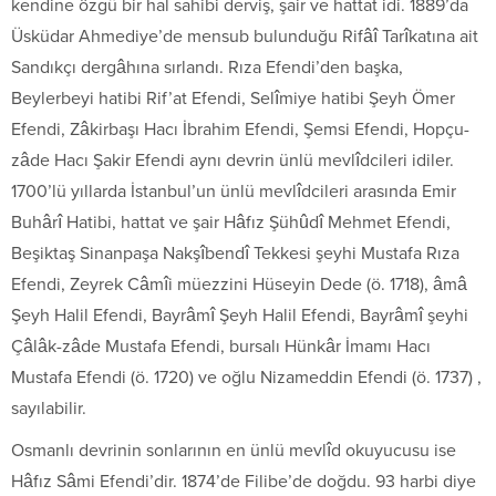
kendine özgü bir hal sahibi derviş, şair ve hattat idi. 1889’da
Üsküdar Ahmediye’de mensub bulunduğu Rifâî Tarîkatına ait
Sandıkçı dergâhına sırlandı. Rıza Efendi’den başka,
Beylerbeyi hatibi Rif’at Efendi, Selîmiye hatibi Şeyh Ömer
Efendi, Zâkirbaşı Hacı İbrahim Efendi, Şemsi Efendi, Hopçu-
zâde Hacı Şakir Efendi aynı devrin ünlü mevlîdcileri idiler.
1700’lü yıllarda İstanbul’un ünlü mevlîdcileri arasında Emir
Buhârî Hatibi, hattat ve şair Hâfız Şühûdî Mehmet Efendi,
Beşiktaş Sinanpaşa Nakşîbendî Tekkesi şeyhi Mustafa Rıza
Efendi, Zeyrek Câmîi müezzini Hüseyin Dede (ö. 1718), âmâ
Şeyh Halil Efendi, Bayrâmî Şeyh Halil Efendi, Bayrâmî şeyhi
Çâlâk-zâde Mustafa Efendi, bursalı Hünkâr İmamı Hacı
Mustafa Efendi (ö. 1720) ve oğlu Nizameddin Efendi (ö. 1737) ,
sayılabilir.
Osmanlı devrinin sonlarının en ünlü mevlîd okuyucusu ise
Hâfız Sâmi Efendi’dir. 1874’de Filibe’de doğdu. 93 harbi diye