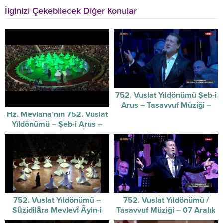
İlginizi Çekebilecek Diğer Konular
752. Vuslat Yıldönümü Şeb-i
Arus – Tasavvuf Müziği –
Hz. Mevlana’nın 752. Vuslat
17/12/2025
Yıldönümü – Şeb-i Arus –
Sûzidilârâ Mevlevî Âyin-i
Şerif’i
752. Vuslat Yıldönümü –
752. Vuslat Yıldönümü /
Sûzidilâra Mevlevî Âyin-i
Tasavvuf Müziği – 07 Aralık
Şerifi / 07-12-2025
2025