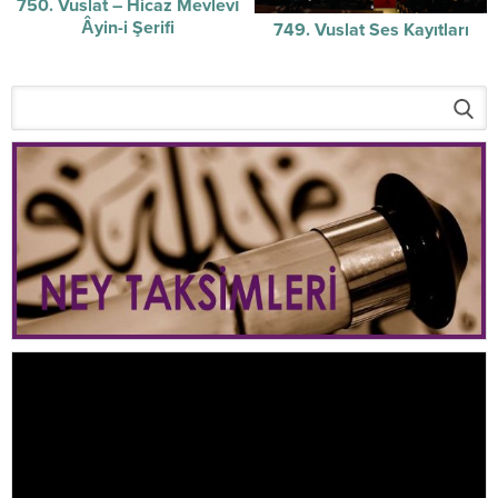
750. Vuslat – Hicaz Mevlevî
Âyin-i Şerifi
749. Vuslat Ses Kayıtları
Video
oynatıcı