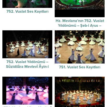
752. Vuslat Ses Kayıtları
Hz. Mevlana’nın 752. Vuslat
Yıldönümü – Şeb-i Arus –
Sûzidilârâ Mevlevî Âyin-i
Şerif’i
752. Vuslat Yıldönümü –
Sûzidilâra Mevlevî Âyin-i
751. Vuslat Ses Kayıtları
Şerifi / 07-12-2025