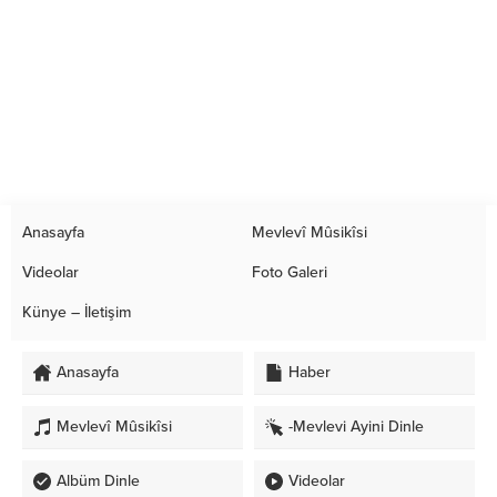
Anasayfa
Mevlevî Mûsikîsi
Videolar
Foto Galeri
Künye – İletişim
Anasayfa
Haber
Mevlevî Mûsikîsi
-Mevlevi Ayini Dinle
Albüm Dinle
Videolar