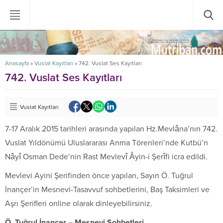
Anasayfa
»
Vuslat Kayıtları
»
742. Vuslat Ses Kayıtları
742. Vuslat Ses Kayıtları
Vuslat Kayıtları
7-17 Aralık 2015 tarihleri arasında yapılan Hz.Mevlâna’nın 742.
Vuslat Yıldönümü Uluslararası Anma Törenleri’nde Kutbü’n
Nâyî Osman Dede’nin Rast Mevlevî Âyin-i Şerîfi icra edildi.
Mevlevi Ayini Şerifinden önce yapılan, Sayın Ö. Tuğrul
İnançer’in Mesnevi-Tasavvuf sohbetlerini, Baş Taksimleri ve
Aşrı Şerifleri online olarak dinleyebilirsiniz.
Ö. Tuğrul İnançer – Mesnevi Sohbetleri