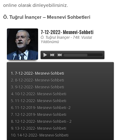
online olarak dinleyebilirsiniz.
Ö. Tuğrul İnançer – Mesnevi Sohbetleri