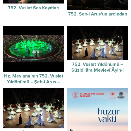
752. Vuslat Ses Kayıtları
752. Şeb-i Arus’un ardından
752. Vuslat Yıldönümü –
Sûzidilâra Mevlevî Âyin-i
Hz. Mevlana’nın 752. Vuslat
Şerifi / 07-12-2025
Yıldönümü – Şeb-i Arus –
Sûzidilârâ Mevlevî Âyin-i
Şerif’i