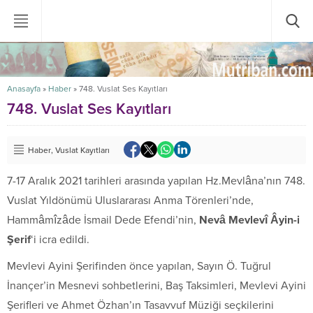
Anasayfa
»
Haber
»
748. Vuslat Ses Kayıtları
748. Vuslat Ses Kayıtları
Haber
,
Vuslat Kayıtları
7-17 Aralık 2021 tarihleri arasında yapılan Hz.Mevlâna’nın 748.
Vuslat Yıldönümü Uluslararası Anma Törenleri’nde,
Hammâmîzâde İsmail Dede Efendi’nin,
Nevâ Mevlevî Âyin-i
Şerif
‘i icra edildi.
Mevlevi Ayini Şerifinden önce yapılan, Sayın Ö. Tuğrul
İnançer’in Mesnevi sohbetlerini, Baş Taksimleri, Mevlevi Ayini
Şerifleri ve Ahmet Özhan’ın Tasavvuf Müziği seçkilerini