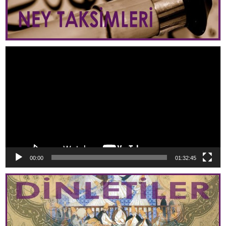
Video
oynatıcı
00:00
01:32:45