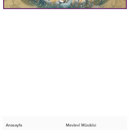
Anasayfa
Mevlevî Mûsikîsi