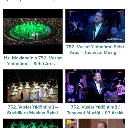
752. Vuslat Yıldönümü Şeb-i
Arus – Tasavvuf Müziği –
Hz. Mevlana’nın 752. Vuslat
17/12/2025
Yıldönümü – Şeb-i Arus –
Sûzidilârâ Mevlevî Âyin-i
Şerif’i
752. Vuslat Yıldönümü –
752. Vuslat Yıldönümü /
Sûzidilâra Mevlevî Âyin-i
Tasavvuf Müziği – 07 Aralık
Şerifi / 07-12-2025
2025