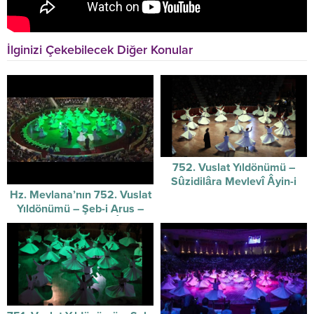
İlginizi Çekebilecek Diğer Konular
752. Vuslat Yıldönümü –
Sûzidilâra Mevlevî Âyin-i
Hz. Mevlana’nın 752. Vuslat
Şerifi / 07-12-2025
Yıldönümü – Şeb-i Arus –
Sûzidilârâ Mevlevî Âyin-i
Şerif’i