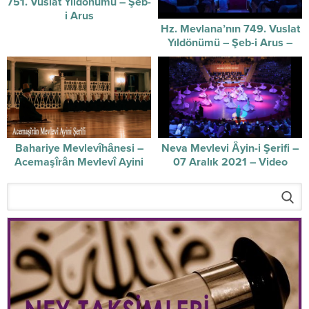
751. Vuslat Yıldönümü – Şeb-
i Arus
Hz. Mevlana’nın 749. Vuslat
Yıldönümü – Şeb-i Arus –
video
Bahariye Mevlevîhânesi –
Neva Mevlevi Âyin-i Şerifi –
Acemaşîrân Mevlevî Ayini
07 Aralık 2021 – Video
Şerîfi