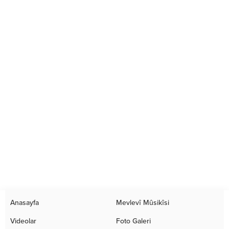
Anasayfa
Mevlevî Mûsikîsi
Videolar
Foto Galeri