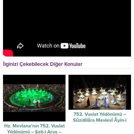
İlginizi Çekebilecek Diğer Konular
752. Vuslat Yıldönümü –
Sûzidilâra Mevlevî Âyin-i
Hz. Mevlana’nın 752. Vuslat
Şerifi / 07-12-2025
Yıldönümü – Şeb-i Arus –