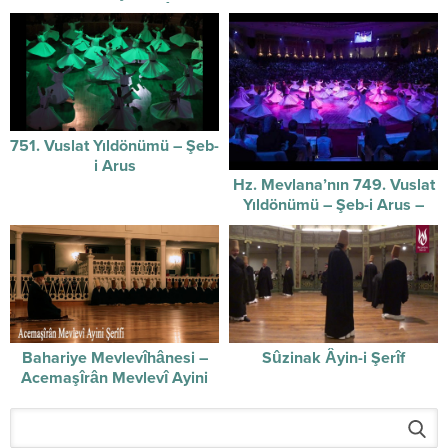
Sûzidilârâ Mevlevî Âyin-i
Şerif’i
751. Vuslat Yıldönümü – Şeb-
i Arus
Hz. Mevlana’nın 749. Vuslat
Yıldönümü – Şeb-i Arus –
video
Bahariye Mevlevîhânesi –
Sûzinak Âyin-i Şerîf
Acemaşîrân Mevlevî Ayini
Şerîfi