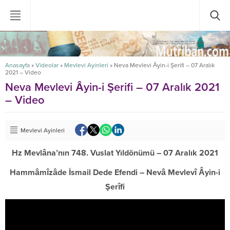
Anasayfa
»
Videolar
»
Mevlevi Ayinleri
»
Neva Mevlevi Âyin-i Şerifi – 07 Aralık
2021 – Video
Neva Mevlevi Âyin-i Şerifi – 07 Aralık 2021
– Video
Mevlevi Ayinleri
Hz Mevlâna’nın 748. Vuslat Yıldönümü – 07 Aralık 2021
Hammâmîzâde İsmail Dede Efendi – Nevâ Mevlevî Âyin-i
Şerîfi