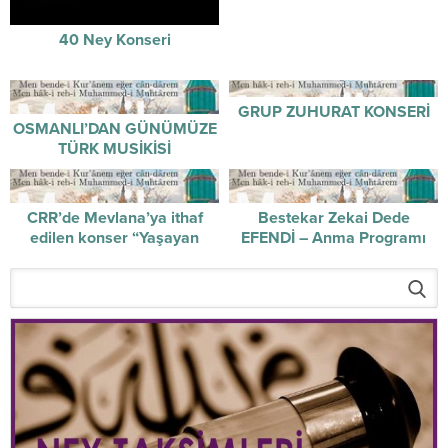
40 Ney Konseri
GRUP ZUHURAT KONSERİ
OSMANLI’DAN GÜNÜMÜZE
TÜRK MUSİKİSİ
CRR’de Mevlana’ya ithaf
Bestekar Zekai Dede
edilen konser “Yaşayan
EFENDİ – Anma Programı
Gelenek”