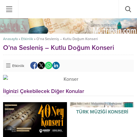
Anasayfa
»
Etkinlik
»
O’na Sesleniş – Kutlu Doğum Konseri
O’na Sesleniş – Kutlu Doğum Konseri
Etkinlik
İlginizi Çekebilecek Diğer Konular
TÜRK MÜZİĞİ KONSERİ