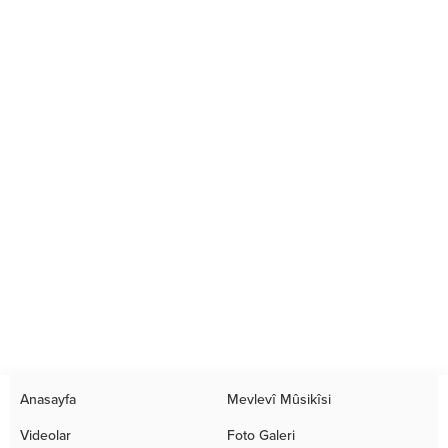
Anasayfa
Mevlevî Mûsikîsi
Videolar
Foto Galeri