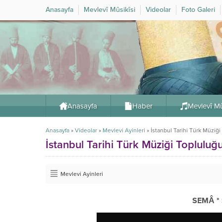
Anasayfa
Mevlevî Mûsikîsi
Videolar
Foto Galeri
Anasayfa
Haber
Mevlevî Mû
Anasayfa
»
Videolar
»
Mevlevi Ayinleri
»
İstanbul Tarihi Türk Müziği
İstanbul Tarihi Türk Müziği Topluluğ
Mevlevi Ayinleri
SEMÂ * S