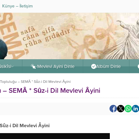
Künye – İletişim
sikîsi
-Mevlevi Ayini Dinle
Albüm Dinle
 Topluluğu – SEMÂ * Sûz-i Dil Mevlevi Âyini
u – SEMÂ * Sûz-i Dil Mevlevi Âyini
ûz-i Dil Mevlevi Âyini