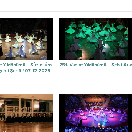
t Yıldönümü – Sûzidilâra
751. Vuslat Yıldönümü – Şeb-i Aru
in-i Şerifi / 07-12-2025