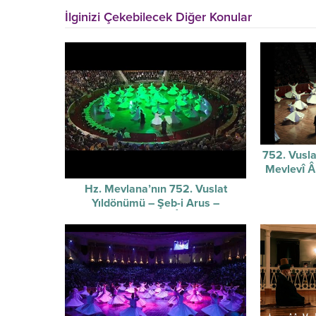
İlginizi Çekebilecek Diğer Konular
752. Vusla
Mevlevî Ây
Hz. Mevlana’nın 752. Vuslat
Yıldönümü – Şeb-i Arus –
Sûzidilârâ Mevlevî Âyin-i Şerif’i