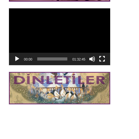
Video
oynatıcı
00:00
01:32:45