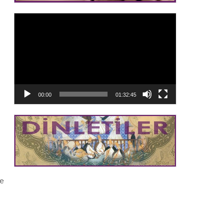
Video
oynatıcı
00:00
01:32:45
e