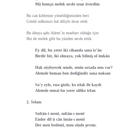
Mâ hemçu melek secde ezan âverdîm
Bu can kıblesine yöneldiğimizden beri
Gönül sıdkımızı hal diliyle ikrar ettik.
Bu dünya şahı Adem’in mazharı olduğu için
Biz de melek gibi bu yüzden secde ettik.
Ey dil, bu yeter iki cihanda sana iz’ân
Birdir bir, iki olmaya, yok bilmiş ol imkân
Hak söyleyecek sende, senin ortada nen var?
Alemde heman ben dediğindir sana noksan
Sa’y eyle, rıza gözle, ko ıtlak ile kaydı
Alemde semai bu yeter sâlike irfan
2. Selam
Sultân-i menî, sultân-ı menî
Ender dil ü cân îmân-ı menî
Der men bedemî, men zinde şevem.