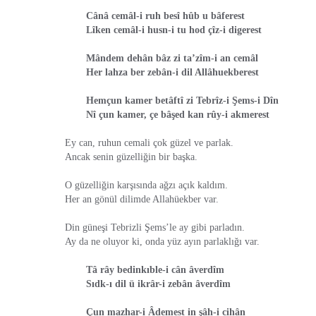
Cânâ cemâl-i ruh besî hûb u bâferest
Lîken cemâl-i husn-i tu hod çîz-i digerest
Mândem dehân bâz zi ta’zîm-i an cemâl
Her lahza ber zebân-i dil Allâhuekberest
Hemçun kamer betâftî zi Tebrîz-i Şems-i Dîn
Nî çun kamer, çe bâşed kan rûy-i akmerest
Ey can, ruhun cemali çok güzel ve parlak.
Ancak senin güzelliğin bir başka.
O güzelliğin karşısında ağzı açık kaldım.
Her an gönül dilimde Allahüekber var.
Din güneşi Tebrizli Şems’le ay gibi parladın.
Ay da ne oluyor ki, onda yüz ayın parlaklığı var.
Tâ rây bedinkıble-i cân âverdîm
Sıdk-ı dil ü ikrâr-i zebân âverdîm
Çun mazhar-i Âdemest in şâh-i cihân