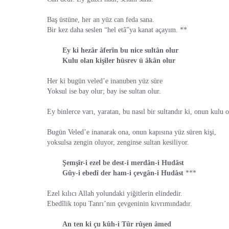
Baş üstüne, her an yüz can feda sana.
Bir kez daha seslen “hel etâ”ya kanat açayım. **
Ey ki hezâr âferîn bu nice sultân olur
Kulu olan kişiler hüsrev ü âkân olur
Her ki bugün veled’e inanuben yüz süre
Yoksul ise bay olur; bay ise sultan olur.
Ey binlerce varı, yaratan, bu nasıl bir sultandır ki, onun kulu
Bugün Veled’e inanarak ona, onun kapısına yüz süren kişi,
yoksulsa zengin oluyor, zenginse sultan kesiliyor.
Şemşîr-i ezel be dest-i merdân-i Hudâst
Gûy-i ebedî der ham-i çevgân-i Hudâst
***
Ezel kılıcı Allah yolundaki yiğitlerin elindedir.
Ebedîlik topu Tanrı’nın çevgeninin kıvrımındadır.
An ten ki çu kûh-i Tûr rûşen âmed