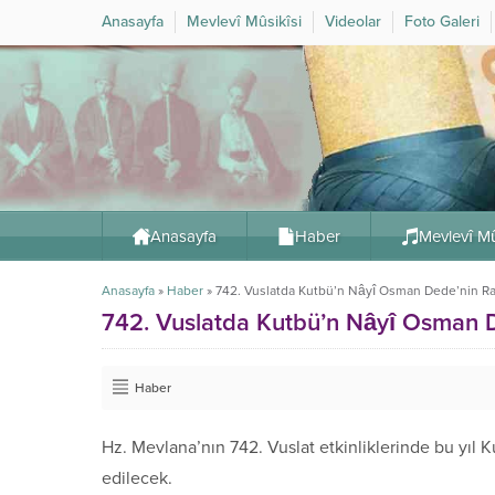
Anasayfa
Mevlevî Mûsikîsi
Videolar
Foto Galeri
Anasayfa
Haber
Mevlevî Mû
Anasayfa
»
Haber
»
742. Vuslatda Kutbü’n Nâyî Osman Dede’nin Rast 
742. Vuslatda Kutbü’n Nâyî Osman Ded
Haber
Hz. Mevlana’nın 742. Vuslat etkinliklerinde bu yıl 
edilecek.