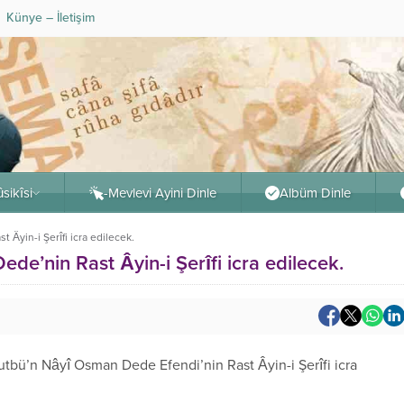
Künye – İletişim
sikîsi
-Mevlevi Ayini Dinle
Albüm Dinle
Âyin-i Şerîfi icra edilecek.
e’nin Rast Âyin-i Şerîfi icra edilecek.
Kutbü’n Nâyî Osman Dede Efendi’nin Rast Âyin-i Şerîfi icra