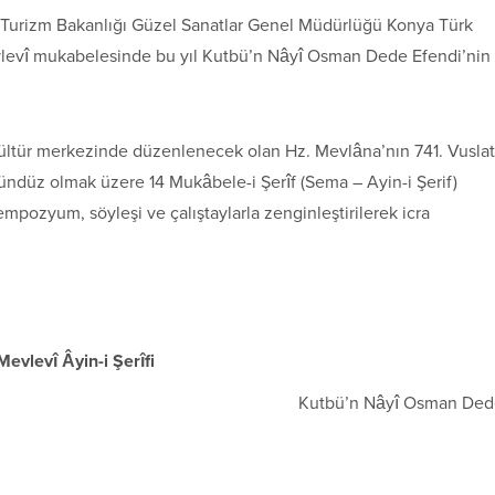
e Turizm Bakanlığı Güzel Sanatlar Genel Müdürlüğü Konya Türk
levî mukabelesinde bu yıl Kutbü’n Nâyî Osman Dede Efendi’nin
 Kültür merkezinde düzenlenecek olan Hz. Mevlâna’nın 741. Vuslat
gündüz olmak üzere 14 Mukâbele-i Şerîf (Sema – Ayin-i Şerif)
 sempozyum, söyleşi ve çalıştaylarla zenginleştirilerek icra
Mevlevî Âyin-i Şerîfi
Kutbü’n Nâyî Osman Ded