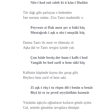
Nûr-i hod ezû taleb ki û kân-i Hudâst
Tûr dağı gibi parlayan o bedenden
İste nurunu ondan. Zira Tanrı madenidir o.
Peyveste zi Hak mest şov u bâkî bâş
Mustağrak-i aşk u sûz-i muştâk bâş
Daima Tanrı ile mest ve ölümsüz ol.
Aşka dal ve Tanrı sevgisi içinde yan.
Çun bâde becûş der hum-i kalb-i hod
Vangâh be hod zarîf u hem sâkî bâş
Kalbinin küpünde kayna dur şarap gibi.
Böylece hem zarif ol hem saki.
Zi aşk-i rûş-i tu rûşen dil-i benîn u benât
Biyâ ki ez tu şeved seyyiâtihim hasenât
Yüzünün aşkıyla oğlanların kızların gönlü aydın.
Gel, seninle günahlar sevaplara dönüşür.