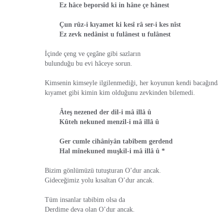
Ez hâce beporsîd ki in hâne çe hânest
Çun rûz-i kıyamet ki kesî râ ser-i kes nîst
Ez zevk nedânist u fulânest u fulânest
İçinde çeng ve çegâne gibi sazların
bulunduğu bu evi hâceye sorun.
Kimsenin kimseyle ilgilenmediği, her koyunun kendi bacağında
kıyamet gibi kimin kim olduğunu zevkinden bilemedi.
Âteş nezened der dil-i mâ illâ û
Kûteh nekuned menzil-i mâ illâ û
Ger cumle cihâniyân tabîbem gerdend
Hal mînekuned muşkil-i mâ illâ û *
Bizim gönlümüzü tutuşturan O’dur ancak.
Gideceğimiz yolu kısaltan O’dur ancak.
Tüm insanlar tabibim olsa da
Derdime deva olan O’dur ancak.