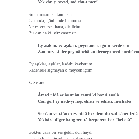
Yek cân çi şeved, sad cân-ı menî
Sultanımsın, sultanımsın
Canımda, gönlümde imanımsın.
Nefes verirsen bana, dirilirim.
Bir can ne ki; yüz canımsın.
Ey âşıkân, ey âşıkân, peymâne râ gum kerde’em
Zan mey ki der peymânehâ an dernegonced horde’e
Ey aşıklar, aşıklar, kadehi kaybettim.
Kadehlere sığmayan o meyden içtim.
3. Selam
Âmed nidâ ez âsumân canrâ ki bâz â esselâ
Cân goft ey nâdi-yi hoş, ehlen ve sehlen, merhabâ
Sem’an ve tâ’aten ey nidâ her dem du sad cânet fedâ
Yekbâr-i dîger bang zen tâ berperem ber “hel etâ”
Gökten cana bir ses geldi; dön haydi.
Can dedi: Ey güzel nâdi, selam sana.