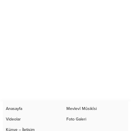
Anasayfa
Mevlevî Mûsikîsi
Videolar
Foto Galeri
Künye – İletişim