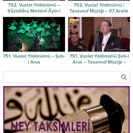
752. Vuslat Yıldönümü –
752. Vuslat Yıldönümü /
Sûzidilâra Mevlevî Âyin-i
Tasavvuf Müziği – 07 Aralık
Şerifi / 07-12-2025
2025
751. Vuslat Yıldönümü – Şeb-
751. Vuslat Yıldönümü Şeb-i
i Arus
Arus – Tasavvuf Müziği –
17/12/2024