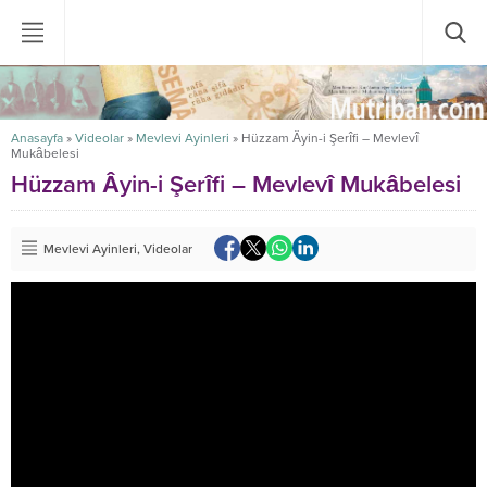
Anasayfa
»
Videolar
»
Mevlevi Ayinleri
»
Hüzzam Âyin-i Şerîfi – Mevlevî
Mukâbelesi
Hüzzam Âyin-i Şerîfi – Mevlevî Mukâbelesi
Mevlevi Ayinleri
,
Videolar