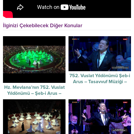
İlginizi Çekebilecek Diğer Konular
752. Vuslat Yıldönümü Şeb-i
Arus – Tasavvuf Müziği –
Hz. Mevlana’nın 752. Vuslat
17/12/2025
Yıldönümü – Şeb-i Arus –
Sûzidilârâ Mevlevî Âyin-i
Şerif’i