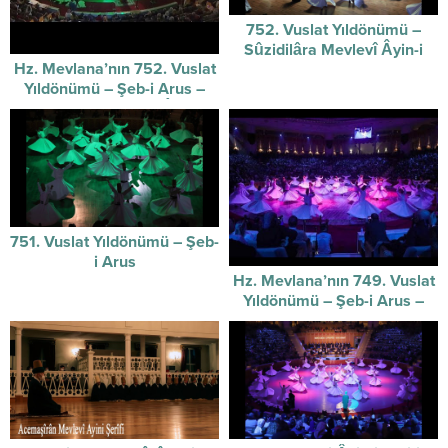
752. Vuslat Yıldönümü –
Sûzidilâra Mevlevî Âyin-i
Hz. Mevlana’nın 752. Vuslat
Şerifi / 07-12-2025
Yıldönümü – Şeb-i Arus –
Sûzidilârâ Mevlevî Âyin-i
Şerif’i
751. Vuslat Yıldönümü – Şeb-
i Arus
Hz. Mevlana’nın 749. Vuslat
Yıldönümü – Şeb-i Arus –
video