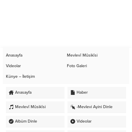
Anasayfa
Mevlevî Mûsikîsi
Videolar
Foto Galeri
Künye – İletişim
Anasayfa
Haber
Mevlevî Mûsikîsi
-Mevlevi Ayini Dinle
Albüm Dinle
Videolar