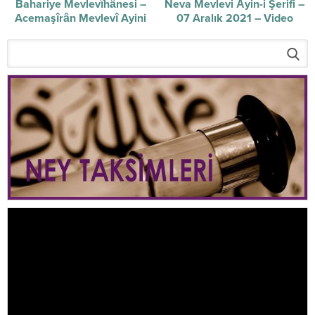
Bahariye Mevlevîhânesi –
Neva Mevlevi Âyin-i Şerifi –
Acemaşîrân Mevlevî Ayini
07 Aralık 2021 – Video
Şerîfi
Video
oynatıcı