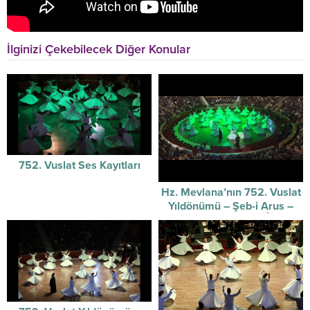
İlginizi Çekebilecek Diğer Konular
752. Vuslat Ses Kayıtları
Hz. Mevlana’nın 752. Vuslat
Yıldönümü – Şeb-i Arus –
Sûzidilârâ Mevlevî Âyin-i
Şerif’i