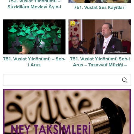
752. Vuslat Yıldönümü –
Sûzidilâra Mevlevî Âyin-i
751. Vuslat Ses Kayıtları
Şerifi / 07-12-2025
751. Vuslat Yıldönümü – Şeb-
751. Vuslat Yıldönümü Şeb-i
i Arus
Arus – Tasavvuf Müziği –
17/12/2024