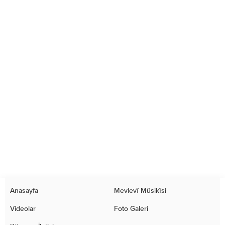
Anasayfa
Mevlevî Mûsikîsi
Videolar
Foto Galeri