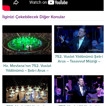
İlginizi Çekebilecek Diğer Konular
752. Vuslat Yıldönümü Şeb-i
Arus – Tasavvuf Müziği –
Hz. Mevlana’nın 752. Vuslat
17/12/2025
Yıldönümü – Şeb-i Arus –
Sûzidilârâ Mevlevî Âyin-i
Şerif’i