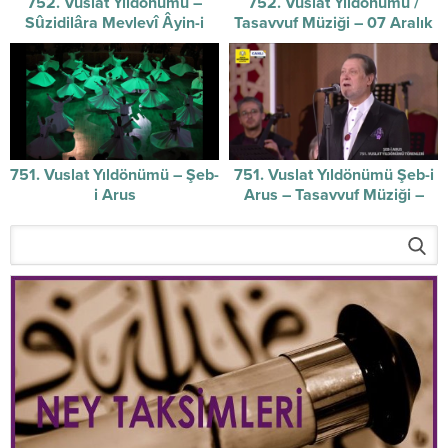
752. Vuslat Yıldönümü –
752. Vuslat Yıldönümü /
Sûzidilâra Mevlevî Âyin-i
Tasavvuf Müziği – 07 Aralık
Şerifi / 07-12-2025
2025
751. Vuslat Yıldönümü – Şeb-
751. Vuslat Yıldönümü Şeb-i
i Arus
Arus – Tasavvuf Müziği –
17/12/2024