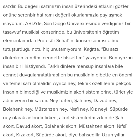
sazdır. Bu değerli sazımızın insan üzerindeki etkisini gözler
önüne serenbir hatıramı değerli okurlarımızla paylaşmak
istiyorum. ABD’de, San Diago Üniversitesinde verdiğimiz bir
tasavvuf musikisi konserinde, bu üniversitenin öğretim
elemanlarından Profesör Schat’ın, konser sonrası elime
tutuşturduğu notu hiç unutamıyorum. Kağıtta, “Bu sazı
dinlerken kendimi cennette hissettim” yazıyordu. Bunuyazan
insan bir Hristiyandı. Farklı dinlere mensup insanlara bile
cennet duygularınıtattırabilen bu musikinin elbette en önemli
ve temel sazı olmalıdır. Ayrıca ney, teknik özellilerini pekçok
insanın bilmediği ve musikimizin akort sistemlerine, türleriyle
adını veren bir sazdır. Ney türleri; Şah ney, Davud ney,
Bolahenk ney, Müstahzen ney, Nısfi ney, Kız neyi, Süpürde
ney olarak adlandırılırken, akort sistemlerimizden de Şah
akort, Davud akort, Bolahenk akort, Müstahzen akort, Nıfsî
akort, Kızakort, Süpürde akort, diye bahsedilir. Uzun yıllar