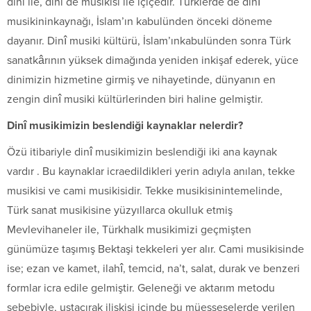
dini ile, dini de musikisi ile içiçedir. Türklerde de dinî
musikininkaynağı, İslam’ın kabulünden önceki döneme
dayanır. Dinî musiki kültürü, İslam’ınkabulünden sonra Türk
sanatkârının yüksek dimağında yeniden inkişaf ederek, yüce
dinimizin hizmetine girmiş ve nihayetinde, dünyanın en
zengin dinî musiki kültürlerinden biri haline gelmiştir.
Dinî musikimizin beslendiği kaynaklar nelerdir?
Özü itibariyle dinî musikimizin beslendiği iki ana kaynak
vardır . Bu kaynaklar icraedildikleri yerin adıyla anılan, tekke
musikisi ve cami musikisidir. Tekke musikisinintemelinde,
Türk sanat musikisine yüzyıllarca okulluk etmiş
Mevlevihaneler ile, Türkhalk musikimizi geçmişten
günümüze taşımış Bektaşi tekkeleri yer alır. Cami musikisinde
ise; ezan ve kamet, ilahî, temcid, na’t, salat, durak ve benzeri
formlar icra edile gelmiştir. Geleneği ve aktarım metodu
sebebiyle, ustaçırak ilişkisi içinde bu müesseselerde verilen