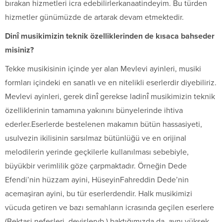
bırakan hizmetleri icra edebilirlerkanaatindeyim. Bu türden
hizmetler günümüzde de artarak devam etmektedir.
Dinî musikimizin teknik özelliklerinden de kısaca bahseder
misiniz?
Tekke musikisinin içinde yer alan Mevlevi ayinleri, musiki
formları içindeki en sanatlı ve en nitelikli eserlerdir diyebiliriz.
Mevlevi ayinleri, gerek dinî gerekse ladinî musikimizin teknik
özelliklerinin tamamına yakınını bünyelerinde ihtiva
ederler.Eserlerde bestelenen makamın bütün hassasiyeti,
usulvezin ikilisinin sarsılmaz bütünlüğü ve en orijinal
melodilerin yerinde geçkilerle kullanılması sebebiyle,
büyükbir verimlilik göze çarpmaktadır. Örneğin Dede
Efendi’nin hüzzam ayini, HüseyinFahreddin Dede’nin
acemaşiran ayini, bu tür eserlerdendir. Halk musikimizi
vücuda getiren ve bazı semahların icrasında geçilen eserlere
(Bektaşi nefesleri, deyişlervb.) baktığımızda da, aynı yüksek