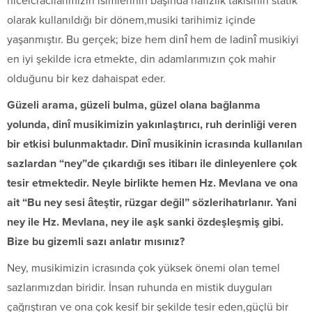
niceicracılarımızın isimlerinin başında hafızlık takısının statik
olarak kullanıldığı bir dönem,musiki tarihimiz içinde
yaşanmıştır. Bu gerçek; bize hem dinî hem de ladinî musikiyi
en iyi şekilde icra etmekte, din adamlarımızın çok mahir
olduğunu bir kez dahaispat eder.
Güzeli arama, güzeli bulma, güzel olana bağlanma
yolunda, dinî musikimizin yakınlaştırıcı, ruh derinliği veren
bir etkisi bulunmaktadır. Dinî musikinin icrasında kullanılan
sazlardan “ney”de çıkardığı ses itibarı ile dinleyenlere çok
tesir etmektedir. Neyle birlikte hemen Hz. Mevlana ve ona
ait “Bu ney sesi âteştir, rüzgar değil” sözlerihatırlanır. Yani
ney ile Hz. Mevlana, ney ile aşk sanki özdeşleşmiş gibi.
Bize bu gizemli sazı anlatır mısınız?
Ney, musikimizin icrasında çok yüksek önemi olan temel
sazlarımızdan biridir. İnsan ruhunda en mistik duyguları
çağrıştıran ve ona çok kesif bir şekilde tesir eden,güçlü bir