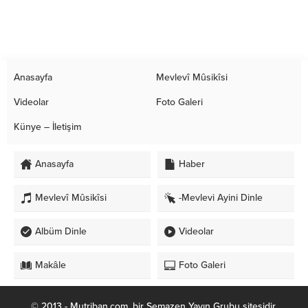
Anasayfa
Mevlevî Mûsikîsi
Videolar
Foto Galeri
Künye – İletişim
Anasayfa
Haber
Mevlevî Mûsikîsi
-Mevlevi Ayini Dinle
Albüm Dinle
Videolar
Makâle
Foto Galeri
© 2013 - Mutriban.com, bir Semazen Yayın Grubu sitesidir.