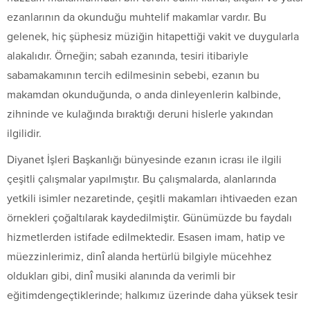
ezanlarının da okunduğu muhtelif makamlar vardır. Bu
gelenek, hiç şüphesiz müziğin hitapettiği vakit ve duygularla
alakalıdır. Örneğin; sabah ezanında, tesiri itibariyle
sabamakamının tercih edilmesinin sebebi, ezanın bu
makamdan okunduğunda, o anda dinleyenlerin kalbinde,
zihninde ve kulağında bıraktığı deruni hislerle yakından
ilgilidir.
Diyanet İşleri Başkanlığı bünyesinde ezanın icrası ile ilgili
çeşitli çalışmalar yapılmıştır. Bu çalışmalarda, alanlarında
yetkili isimler nezaretinde, çeşitli makamları ihtivaeden ezan
örnekleri çoğaltılarak kaydedilmiştir. Günümüzde bu faydalı
hizmetlerden istifade edilmektedir. Esasen imam, hatip ve
müezzinlerimiz, dinî alanda hertürlü bilgiyle mücehhez
oldukları gibi, dinî musiki alanında da verimli bir
eğitimdengeçtiklerinde; halkımız üzerinde daha yüksek tesir