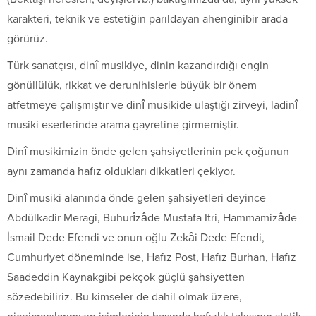
karakteri, teknik ve estetiğin parıldayan ahenginibir arada
görürüz.
Türk sanatçısı, dinî musikiye, dinin kazandırdığı engin
gönüllülük, rikkat ve derunihislerle büyük bir önem
atfetmeye çalışmıştır ve dinî musikide ulaştığı zirveyi, ladinî
musiki eserlerinde arama gayretine girmemiştir.
Dinî musikimizin önde gelen şahsiyetlerinin pek çoğunun
aynı zamanda hafız oldukları dikkatleri çekiyor.
Dinî musiki alanında önde gelen şahsiyetleri deyince
Abdülkadir Meragi, Buhurîzâde Mustafa Itri, Hammamizâde
İsmail Dede Efendi ve onun oğlu Zekâi Dede Efendi,
Cumhuriyet döneminde ise, Hafız Post, Hafız Burhan, Hafız
Saadeddin Kaynakgibi pekçok güçlü şahsiyetten
sözedebiliriz. Bu kimseler de dahil olmak üzere,