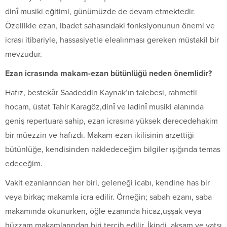
dinî musiki eğitimi, günümüzde de devam etmektedir.
Özellikle ezan, ibadet sahasındaki fonksiyonunun önemi ve
icrası itibariyle, hassasiyetle elealınması gereken müstakil bir
mevzudur.
Ezan icrasında makam-ezan bütünlüğü neden önemlidir?
Hafız, bestekâr Saadeddin Kaynak’ın talebesi, rahmetli
hocam, üstat Tahir Karagöz,dinî ve ladinî musiki alanında
geniş repertuara sahip, ezan icrasına yüksek derecedehakim
bir müezzin ve hafızdı. Makam-ezan ikilisinin arzettiği
bütünlüğe, kendisinden nakledeceğim bilgiler ışığında temas
edeceğim.
Vakit ezanlarından her biri, geleneği icabı, kendine has bir
veya birkaç makamla icra edilir. Örneğin; sabah ezanı, saba
makamında okunurken, öğle ezanında hicaz,uşşak veya
hüzzam makamlarından biri tercih edilir. İkindi, akşam ve yatsı