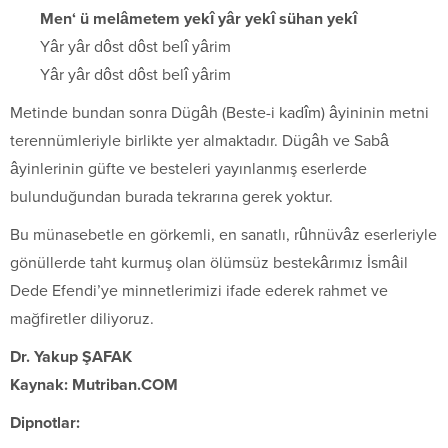
Men‘ ü melâmetem yekî yâr yekî sühan yekî
Yâr yâr dôst dôst belî yârim
Yâr yâr dôst dôst belî yârim
Metinde bundan sonra Dügâh (Beste-i kadîm) âyininin metni
terennümleriyle birlikte yer almaktadır. Dügâh ve Sabâ
âyinlerinin güfte ve besteleri yayınlanmış eserlerde
bulunduğundan burada tekrarına gerek yoktur.
Bu münasebetle en görkemli, en sanatlı, rûhnüvâz eserleriyle
gönüllerde taht kurmuş olan ölümsüz bestekârımız İsmâil
Dede Efendi’ye minnetlerimizi ifade ederek rahmet ve
mağfiretler diliyoruz.
Dr. Yakup ŞAFAK
Kaynak: Mutriban.COM
Dipnotlar: