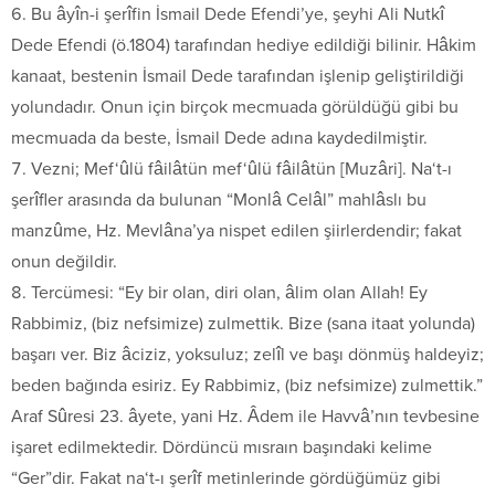
Bu âyîn-i şerîfin İsmail Dede Efendi’ye, şeyhi Ali Nutkî
Dede Efendi (ö.1804) tarafından hediye edildiği bilinir. Hâkim
kanaat, bestenin İsmail Dede tarafından işlenip geliştirildiği
yolundadır. Onun için birçok mecmuada görüldüğü gibi bu
mecmuada da beste, İsmail Dede adına kaydedilmiştir.
Vezni; Mef‘ûlü fâilâtün mef‘ûlü fâilâtün [Muzâri]. Na‘t-ı
şerîfler arasında da bulunan “Monlâ Celâl” mahlâslı bu
manzûme, Hz. Mevlâna’ya nispet edilen şiirlerdendir; fakat
onun değildir.
Tercümesi: “Ey bir olan, diri olan, âlim olan Allah! Ey
Rabbimiz, (biz nefsimize) zulmettik. Bize (sana itaat yolunda)
başarı ver. Biz âciziz, yoksuluz; zelîl ve başı dönmüş haldeyiz;
beden bağında esiriz. Ey Rabbimiz, (biz nefsimize) zulmettik.”
Araf Sûresi 23. âyete, yani Hz. Âdem ile Havvâ’nın tevbesine
işaret edilmektedir. Dördüncü mısraın başındaki kelime
“Ger”dir. Fakat na‘t-ı şerîf metinlerinde gördüğümüz gibi