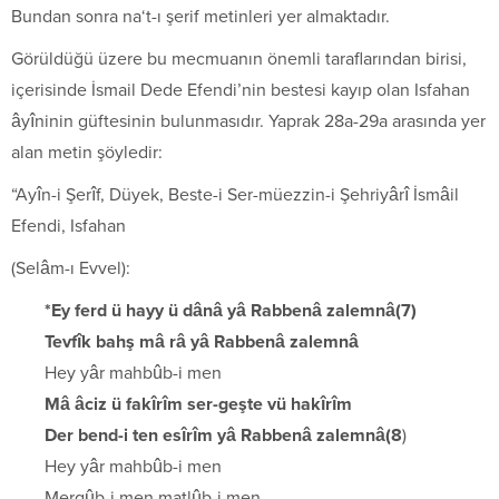
Bundan sonra na‘t-ı şerif metinleri yer almaktadır.
Görüldüğü üzere bu mecmuanın önemli taraflarından birisi,
içerisinde İsmail Dede Efendi’nin bestesi kayıp olan Isfahan
âyîninin güftesinin bulunmasıdır. Yaprak 28a-29a arasında yer
alan metin şöyledir:
“Ayîn-i Şerîf, Düyek, Beste-i Ser-müezzin-i Şehriyârî İsmâil
Efendi, Isfahan
(Selâm-ı Evvel):
*Ey ferd ü hayy ü dânâ yâ Rabbenâ zalemnâ(7)
Tevfîk bahş mâ râ yâ Rabbenâ zalemnâ
Hey yâr mahbûb-i men
Mâ âciz ü fakîrîm ser-geşte vü hakîrîm
Der bend-i ten esîrîm yâ Rabbenâ zalemnâ(8
)
Hey yâr mahbûb-i men
Mergûb-i men matlûb-i men