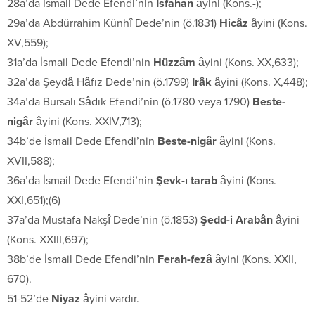
28a’da İsmail Dede Efendi’nin
Isfahan
âyini (Kons.-);
29a’da Abdürrahim Künhî Dede’nin (ö.1831)
Hicâz
âyini (Kons.
XV,559);
31a’da İsmail Dede Efendi’nin
Hüzzâm
âyini (Kons. XX,633);
32a’da Şeydâ Hâfız Dede’nin (ö.1799)
Irâk
âyini (Kons. X,448);
34a’da Bursalı Sâdık Efendi’nin (ö.1780 veya 1790)
Beste-
nigâr
âyini (Kons. XXIV,713);
34b’de İsmail Dede Efendi’nin
Beste-nigâr
âyini (Kons.
XVII,588);
36a’da İsmail Dede Efendi’nin
Şevk-ı tarab
âyini (Kons.
XXI,651);(6)
37a’da Mustafa Nakşî Dede’nin (ö.1853)
Şedd-i Arabân
âyini
(Kons. XXIII,697);
38b’de İsmail Dede Efendi’nin
Ferah-fezâ
âyini (Kons. XXII,
670).
51-52’de
Niyaz
âyini vardır.