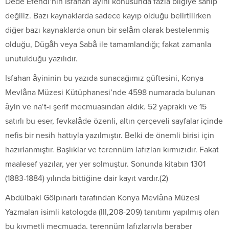
Dede Efendi’nin Isfahan âyini konusunda fazla bilgiye sahip
değiliz. Bazı kaynaklarda sadece kayıp olduğu belirtilirken
diğer bazı kaynaklarda onun bir selâm olarak bestelenmiş
olduğu, Dügâh veya Sabâ ile tamamlandığı; fakat zamanla
unutulduğu yazılıdır.
Isfahan âyininin bu yazıda sunacağımız güftesini, Konya
Mevlâna Müzesi Kütüphanesi’nde 4598 numarada bulunan
âyin ve na‘t-ı şerif mecmuasından aldık. 52 yapraklı ve 15
satırlı bu eser, fevkalâde özenli, altın çerçeveli sayfalar içinde
nefis bir nesih hattıyla yazılmıştır. Belki de önemli birisi için
hazırlanmıştır. Başlıklar ve terennüm lafızları kırmızıdır. Fakat
maalesef yazılar, yer yer solmuştur. Sonunda kitabın 1301
(1883-1884) yılında bittiğine dair kayıt vardır.(2)
Abdülbaki Gölpınarlı tarafından Konya Mevlâna Müzesi
Yazmaları isimli katologda (III,208-209) tanıtımı yapılmış olan
bu kıymetli mecmuada, terennüm lafızlarıyla beraber