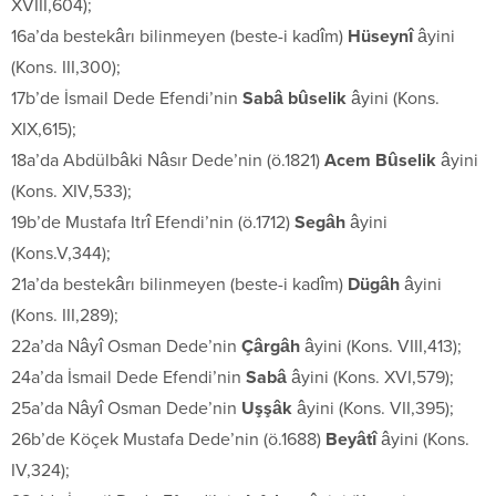
XVIII,604);
16a’da bestekârı bilinmeyen (beste-i kadîm)
Hüseynî
âyini
(Kons. III,300);
17b’de İsmail Dede Efendi’nin
Sabâ bûselik
âyini (Kons.
XIX,615);
18a’da Abdülbâki Nâsır Dede’nin (ö.1821)
Acem Bûselik
âyini
(Kons. XIV,533);
19b’de Mustafa Itrî Efendi’nin (ö.1712)
Segâh
âyini
(Kons.V,344);
21a’da bestekârı bilinmeyen (beste-i kadîm)
Dügâh
âyini
(Kons. III,289);
22a’da Nâyî Osman Dede’nin
Çârgâh
âyini (Kons. VIII,413);
24a’da İsmail Dede Efendi’nin
Sabâ
âyini (Kons. XVI,579);
25a’da Nâyî Osman Dede’nin
Uşşâk
âyini (Kons. VII,395);
26b’de Köçek Mustafa Dede’nin (ö.1688)
Beyâtî
âyini (Kons.
IV,324);