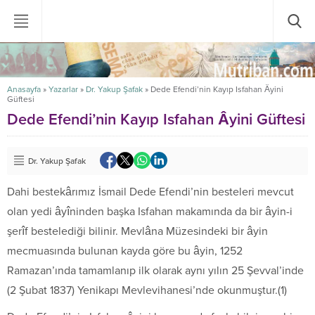
Anasayfa
»
Yazarlar
»
Dr. Yakup Şafak
»
Dede Efendi’nin Kayıp Isfahan Âyini
Güftesi
Dede Efendi’nin Kayıp Isfahan Âyini Güftesi
Dr. Yakup Şafak
Dahi bestekârımız İsmail Dede Efendi’nin besteleri mevcut
olan yedi âyîninden başka Isfahan makamında da bir âyin-i
şerîf bestelediği bilinir. Mevlâna Müzesindeki bir âyin
mecmuasında bulunan kayda göre bu âyin, 1252
Ramazan’ında tamamlanıp ilk olarak aynı yılın 25 Şevval’inde
(2 Şubat 1837) Yenikapı Mevlevihanesi’nde okunmuştur.(1)