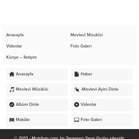
Anasayfa
Mevlevî Mûsikîsi
Videolar
Foto Galeri
Künye – İletişim
Anasayfa
Haber
Mevlevî Mûsikîsi
-Mevlevi Ayini Dinle
Albüm Dinle
Videolar
Makâle
Foto Galeri
© 2013 - Mutriban.com, bir Semazen Yayın Grubu sitesidir.