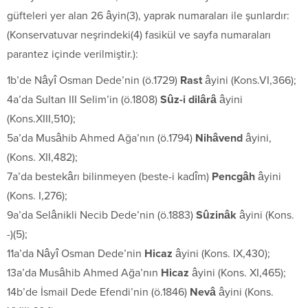
güfteleri yer alan 26 âyin(3), yaprak numaraları ile şunlardır:
(Konservatuvar neşrindeki(4) fasikül ve sayfa numaraları
parantez içinde verilmiştir.):
1b’de Nâyî Osman Dede’nin (ö.1729)
Rast
âyini (Kons.VI,366);
4a’da Sultan III Selim’in (ö.1808)
Sûz-i dilârâ
âyini
(Kons.XIII,510);
5a’da Musâhib Ahmed Ağa’nın (ö.1794)
Nihâvend
âyini,
(Kons. XII,482);
7a’da bestekârı bilinmeyen (beste-i kadîm)
Pencgâh
âyini
(Kons. I,276);
9a’da Selânikli Necib Dede’nin (ö.1883)
Sûzinâk
âyini (Kons.
-)(5);
11a’da Nâyî Osman Dede’nin
Hicaz
âyini (Kons. IX,430);
13a’da Musâhib Ahmed Ağa’nın
Hicaz
âyini (Kons. XI,465);
14b’de İsmail Dede Efendi’nin (ö.1846)
Nevâ
âyini (Kons.