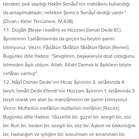
beraber, pek saydığı Hakîm Senâyî’nin mahlâsını kullandığı
da anlaşılmaktadır; netekim Şems’e Senâyî dediği vardır.”
(Divan-ı Kebir Tercümesi, IV,438)
Dügâh (Beste-i kadîm) ve Hüzzam (İsmail Dede Ef.)
âyinlerinin 1.selâmlarında da geçen bu beytin şairini
bilmiyoruz. Vezni: Fâilâtün fâilâtün fâilâtün fâilün [Remel].
Bugünkü dille ifadesi: “Sevgilinin, başkalarıyla dost olduğunu
bilmeden âşık oldum. Allah, Allah! Demek ki âşıkların böyle
cefâları varmış!”
Nâyî Osman Dede’nin Hicaz âyininin 3. selâmında 4
beyit; İsmâil Dede Efendi’nin Hüzzam âyininin 1. selâmında 3
beyit olarak yer alan bu manzûmenin de şairini bilmiyoruz.
Vezni: Müfteilün mefâilün müfteilün mefâilün [Recez].
Bugünkü dille ifadesi: “Güzellik bir, güzel bir, sevgili bir, söz
bir. Ruh bir, beden bir, sevgili bir, söz bir. Aşkım ve bıkkınlığım
bir, hastalığım ve iyiliğim bir; kovulmam ve kınanmam bir,