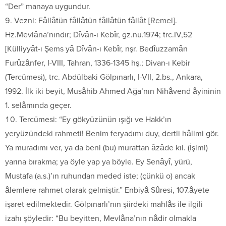
“Der” manaya uygundur.
Vezni: Fâilâtün fâilâtün fâilâtün fâilât [Remel].
Hz.Mevlâna’nındır; Dîvân-ı Kebîr, gz.nu.1974; trc.IV,52
[Külliyyât-ı Şems yâ Dîvân-ı Kebîr, nşr. Bedîuzzamân
Furûzânfer, I-VIII, Tahran, 1336-1345 hş.; Divan-ı Kebir
(Tercümesi), trc. Abdülbaki Gölpınarlı, I-VII, 2.bs., Ankara,
1992. İlk iki beyit, Musâhib Ahmed Ağa’nın Nihâvend âyininin
1. selâmında geçer.
Tercümesi: “Ey gökyüzünün ışığı ve Hakk’ın
yeryüzündeki rahmeti! Benim feryadımı duy, dertli hâlimi gör.
Ya muradımı ver, ya da beni (bu) murattan âzâde kıl. (İşimi)
yarına bırakma; ya öyle yap ya böyle. Ey Senâyî, yürü,
Mustafa (a.s.)’ın ruhundan meded iste; (çünkü o) ancak
âlemlere rahmet olarak gelmiştir.” Enbiyâ Sûresi, 107.âyete
işaret edilmektedir. Gölpınarlı’nın şiirdeki mahlâs ile ilgili
izahı şöyledir: “Bu beyitten, Mevlâna’nın nâdir olmakla