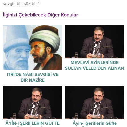
sevgili bir, söz bir.”
İlginizi Çekebilecek Diğer Konular
MEVLEVİ AYİNLERİNDE
SULTAN VELED’DEN ALINAN
ŞİİRLER
ITRÎ’DE NÂBÎ SEVGİSİ VE
BİR NAZÎRE
ÂYÎN-İ ŞERİFLERİN GÜFTE
Âyin-i Şeriflerin Güfte