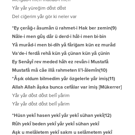
Yâr yâr yüreğim dôst dôst
Del ciğerim yâr gör ki neler var
*Ey çerâğ-ı âsumân ü rahmet-i Hak ber zemin(9)
Nâle-i men gûş dâr ü derd-i hâl-i men bi-bin
Yâ murâd-i men bi-dih yâ fâriğam kün ez murâd
Va‘de-i ferdâ rehâ kün yâ çünan kün yâ çünin
Ey Senâyî rev meded hâh ez revân-i Mustafâ
Mustafâ mâ câe illâ rahmeten li’l-âlemîn(10)
*Âşık oldum bilmedim yâr özgelerle yâr imiş(11)
Allah Allah âşıka bunca cefâlar var imiş [Mükerrer]
Yâr yâr dôst dôst belî yârim
Yâr yâr dôst dôst belî yârim
*Hüsn yekî hasen yekî yâr yekî sühan yekî(12)
Rûh yekî beden yekî yâr yekî sühan yekî
Aşk u melâletem yekî sakm u selâmetem yekî