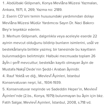
Abdülbaki Gölpınarlı, Konya Mevlâna Müzesi Yazmaları,
Ankara, 1971, II, 269; Yazma no: 2189.
Eserin CD’sini temin hususundaki yardımından dolayı
Mevlâna Müzesi Müdür Yardımcısı Sayın Dr. Naci Bakırcı
Bey’e teşekkür ederim.
Merhum Gölpınarlı, dalgınlıkla veya aceleyle eserde 22
ayinin mevcut olduğunu bildirip bunların isimlerini, usûl ve
bestekârlarıyla birlikte yazmış; bir tanesinde bu kayıtların
bulunmadığını belirtmiştir. Halbuki mecmuada toplam 26
âyîn-i şerîf mevcuttur; bestekârı kayıtlı olmayan âyin de
Mustafa Nakşî Dede’nin Şedd-i Araban âyinidir.
Rauf Yektâ ve diğ., Mevlevî Âyinleri, İstanbul
Konservatuvarı neşri, İst., 1934-1939.
Konservatuvar neşrinde ve Sadeddin Heper’in, Mevlevî
Âyinleri’nde (2.bs., Konya, 1979) bulunmayan bu âyin için bkz.
Fatih Salgar, Mevlevî Ayinleri, İstanbul, 2008, s.718 vd.