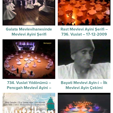
Galata Mevlevihanesinde
Rast Mevlevi Ayini Şerifi –
Mevlevi Ayini Şerifi
736. Vuslat – 17-12-2009
734. Vuslat Yıldönümü –
Bayati Mevlevi Ayin-i – İlk
Pencgah Mevlevî Ayini –
Mevlevi Ayin Çekimi
2007