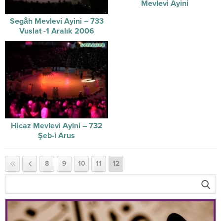
Mevlevi Ayini
Segâh Mevlevi Ayini – 733
Vuslat -1 Aralık 2006
Hicaz Mevlevi Ayini – 732
Şeb-i Arus
8
9
10
11
12