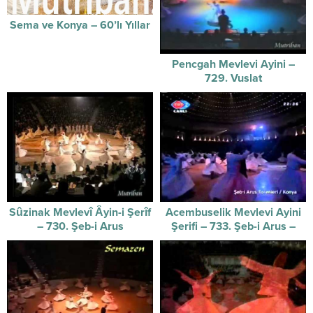
Sema ve Konya – 60’lı Yıllar
Pencgah Mevlevi Ayini –
729. Vuslat
Sûzinak Mevlevî Âyin-i Şerîf
Acembuselik Mevlevi Ayini
– 730. Şeb-i Arus
Şerifi – 733. Şeb-i Arus –
TRT