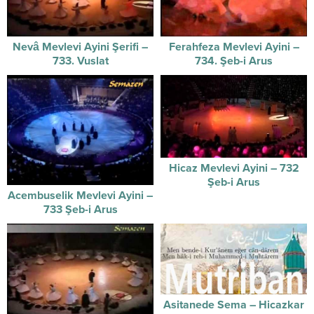
Nevâ Mevlevi Ayini Şerifi –
Ferahfeza Mevlevi Ayini –
733. Vuslat
734. Şeb-i Arus
Hicaz Mevlevi Ayini – 732
Şeb-i Arus
Acembuselik Mevlevi Ayini –
733 Şeb-i Arus
Asitanede Sema – Hicazkar