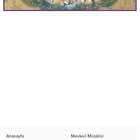
Anasayfa
Mevlevî Mûsikîsi