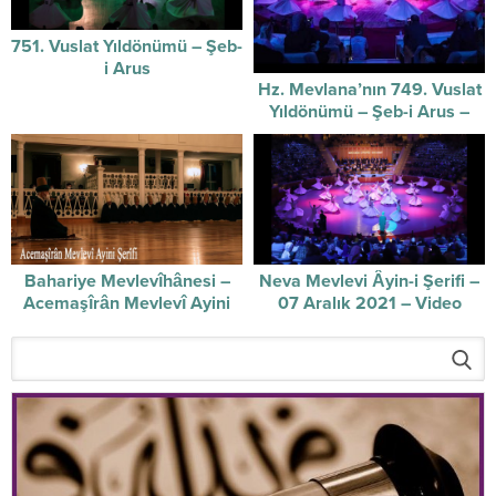
751. Vuslat Yıldönümü – Şeb-
i Arus
Hz. Mevlana’nın 749. Vuslat
Yıldönümü – Şeb-i Arus –
video
Bahariye Mevlevîhânesi –
Neva Mevlevi Âyin-i Şerifi –
Acemaşîrân Mevlevî Ayini
07 Aralık 2021 – Video
Şerîfi