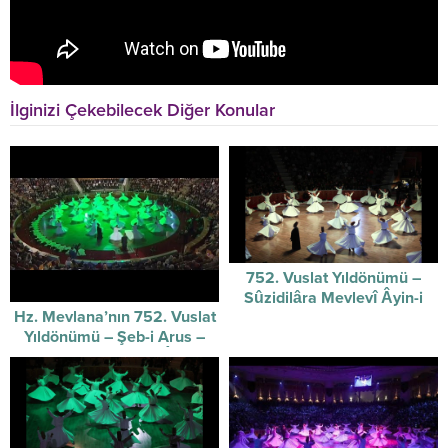
İlginizi Çekebilecek Diğer Konular
752. Vuslat Yıldönümü –
Sûzidilâra Mevlevî Âyin-i
Hz. Mevlana’nın 752. Vuslat
Şerifi / 07-12-2025
Yıldönümü – Şeb-i Arus –
Sûzidilârâ Mevlevî Âyin-i
Şerif’i