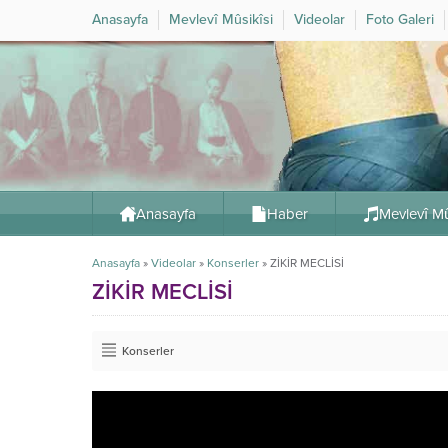
Anasayfa
Mevlevî Mûsikîsi
Videolar
Foto Galeri
Anasayfa
Haber
Mevlevî Mû
Anasayfa
»
Videolar
»
Konserler
»
ZİKİR MECLİSİ
ZİKİR MECLİSİ
Konserler