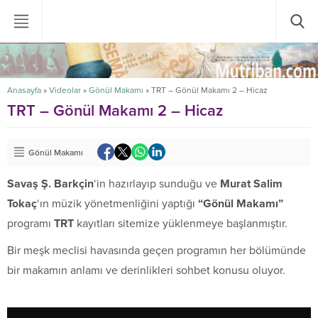
Anasayfa
»
Videolar
»
Gönül Makamı
»
TRT – Gönül Makamı 2 – Hicaz
TRT – Gönül Makamı 2 – Hicaz
Gönül Makamı
Savaş Ş. Barkçin
‘in hazırlayıp sunduğu ve
Murat Salim
Tokaç
‘ın müzik yönetmenliğini yaptığı
“Gönül Makamı”
programı
TRT
kayıtları sitemize yüklenmeye başlanmıştır.
Bir meşk meclisi havasında geçen programın her bölümünde
bir makamın anlamı ve derinlikleri sohbet konusu oluyor.