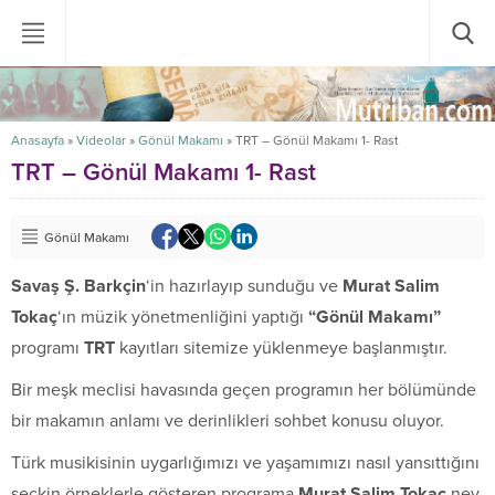
Anasayfa
»
Videolar
»
Gönül Makamı
»
TRT – Gönül Makamı 1- Rast
TRT – Gönül Makamı 1- Rast
Gönül Makamı
Savaş Ş. Barkçin
‘in hazırlayıp sunduğu ve
Murat Salim
Tokaç
‘ın müzik yönetmenliğini yaptığı
“Gönül Makamı”
programı
TRT
kayıtları sitemize yüklenmeye başlanmıştır.
Bir meşk meclisi havasında geçen programın her bölümünde
bir makamın anlamı ve derinlikleri sohbet konusu oluyor.
Türk musikisinin uygarlığımızı ve yaşamımızı nasıl yansıttığını
seçkin örneklerle gösteren programa
Murat Salim Tokaç
ney