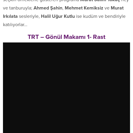
ve tanburuyla;
Ahmed Şahin
,
Mehmet Kemiksiz
ve
Murat
Irkılata
sesleriyle,
Halil Uğur Kutlu
ise kudüm ve bendiriyle
katılıyorlar…
TRT – Gönül Makamı 1- Rast