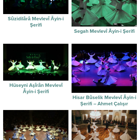
Sûzidilârâ Mevlevî Âyin-i
Şerifi
Segah Mevlevî Âyin-i Şerifi
Hüseyni Aşîrân Mevlevî
Âyin-i Şerifi
Hisar Bûselik Mevlevî Âyin-i
Şerifi – Ahmet Çalışır