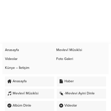
Anasayfa
Mevlevî Mûsikîsi
Videolar
Foto Galeri
Künye – İletişim
Anasayfa
Haber
Mevlevî Mûsikîsi
-Mevlevi Ayini Dinle
Albüm Dinle
Videolar