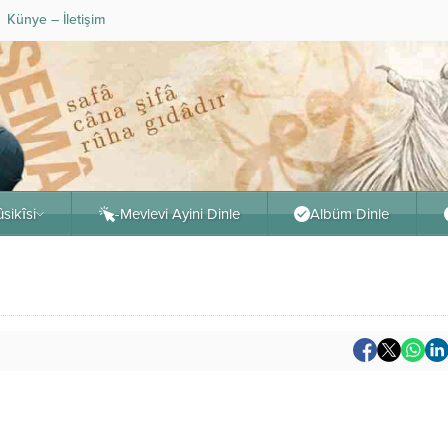
Künye – İletişim
sikîsi
-Mevlevi Ayini Dinle
Albüm Dinle