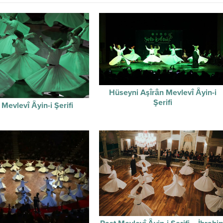
Hüseyni Aşîrân Mevlevî Âyin-i
Şerifi
Mevlevî Âyin-i Şerifi