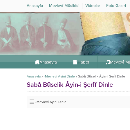
Anasayfa
Mevlevî Mûsikîsi
Videolar
Foto Galeri
Anasayfa
Haber
Mevlevî Mû
Anasayfa
»
-Mevlevi Ayini Dinle
»
Sabâ Bûselik Âyin-i Şerîf Dinle
Sabâ Bûselik Âyin-i Şerîf Dinle
-Mevlevi Ayini Dinle