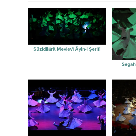
Sûzidilârâ Mevlevî Âyin-i Şerifi
Segah 