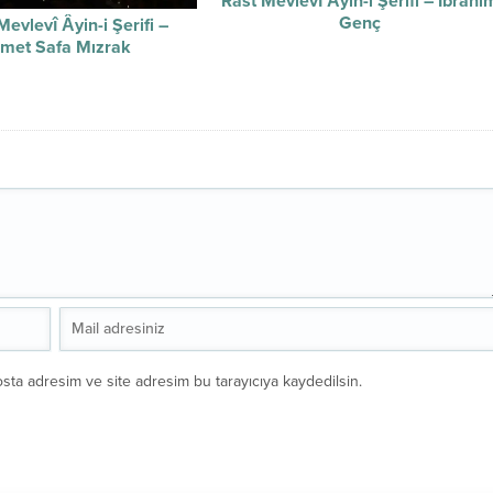
Rast Mevlevî Âyin-i Şerifi – İbrahi
Genç
evlevî Âyin-i Şerifi –
met Safa Mızrak
sta adresim ve site adresim bu tarayıcıya kaydedilsin.