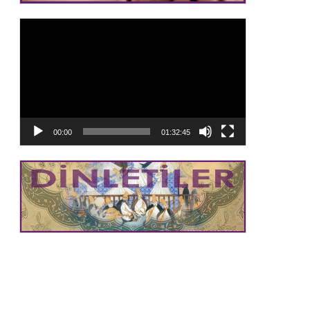
Video
oynatıcı
00:00
01:32:45