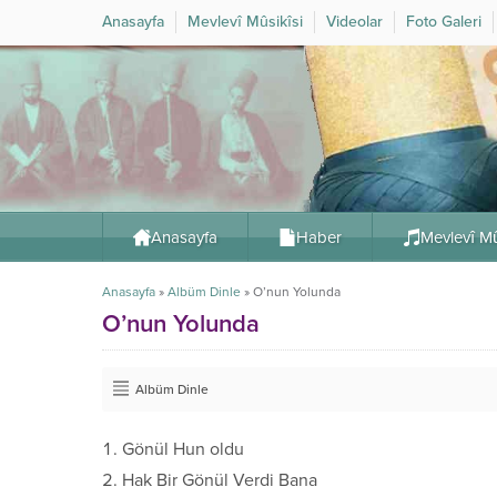
Anasayfa
Mevlevî Mûsikîsi
Videolar
Foto Galeri
Anasayfa
Haber
Mevlevî Mû
Anasayfa
»
Albüm Dinle
»
O’nun Yolunda
O’nun Yolunda
Albüm Dinle
Gönül Hun oldu
Hak Bir Gönül Verdi Bana