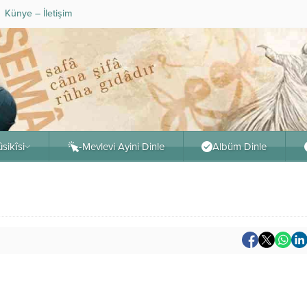
Künye – İletişim
sikîsi
-Mevlevi Ayini Dinle
Albüm Dinle