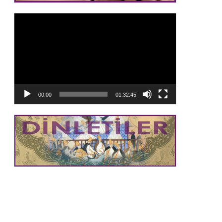
Video
oynatıcı
00:00
01:32:45