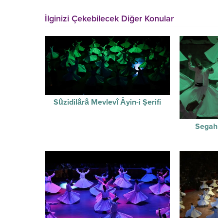
İlginizi Çekebilecek Diğer Konular
Sûzidilârâ Mevlevî Âyin-i Şerifi
Segah 