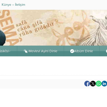
Künye – İletişim
sikîsi
-Mevlevi Ayini Dinle
Albüm Dinle