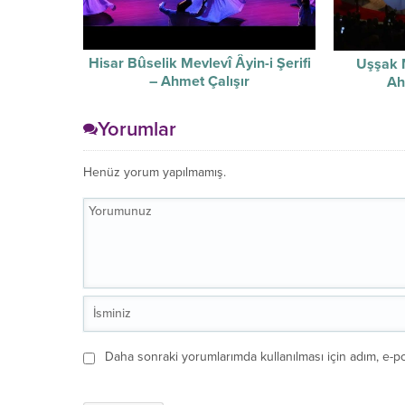
Hisar Bûselik Mevlevî Âyin-i Şerifi
Uşşak M
– Ahmet Çalışır
Ah
Yorumlar
Henüz yorum yapılmamış.
Daha sonraki yorumlarımda kullanılması için adım, e-po