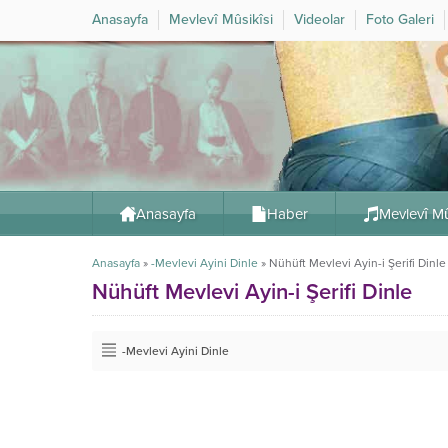
Anasayfa
Mevlevî Mûsikîsi
Videolar
Foto Galeri
Anasayfa
Haber
Mevlevî Mû
Anasayfa
»
-Mevlevi Ayini Dinle
»
Nühüft Mevlevi Ayin-i Şerifi Dinle
Nühüft Mevlevi Ayin-i Şerifi Dinle
-Mevlevi Ayini Dinle