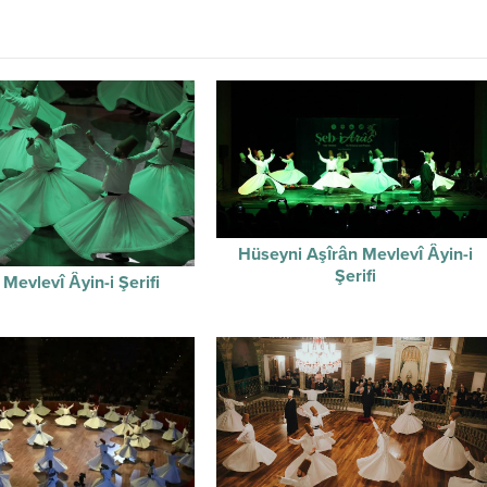
Hüseyni Aşîrân Mevlevî Âyin-i
Şerifi
Mevlevî Âyin-i Şerifi