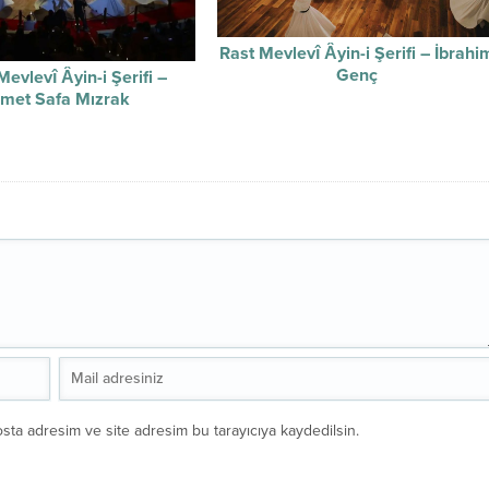
Rast Mevlevî Âyin-i Şerifi – İbrahi
Genç
evlevî Âyin-i Şerifi –
met Safa Mızrak
sta adresim ve site adresim bu tarayıcıya kaydedilsin.