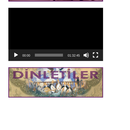
Video
oynatıcı
00:00
01:32:45