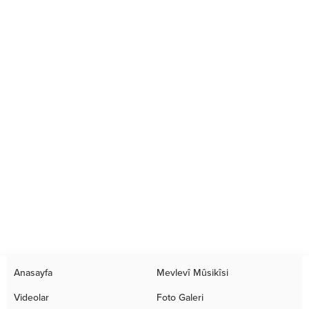
Anasayfa
Mevlevî Mûsikîsi
Videolar
Foto Galeri