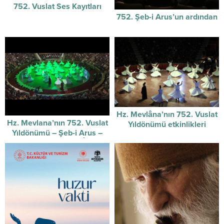
752. Vuslat Ses Kayıtları
752. Şeb-i Arus’un ardından
Hz. Mevlâna’nın 752. Vuslat
Hz. Mevlana’nın 752. Vuslat
Yıldönümü etkinlikleri
Yıldönümü – Şeb-i Arus –
başladı.
Sûzidilârâ Mevlevî Âyin-i
Şerif’i