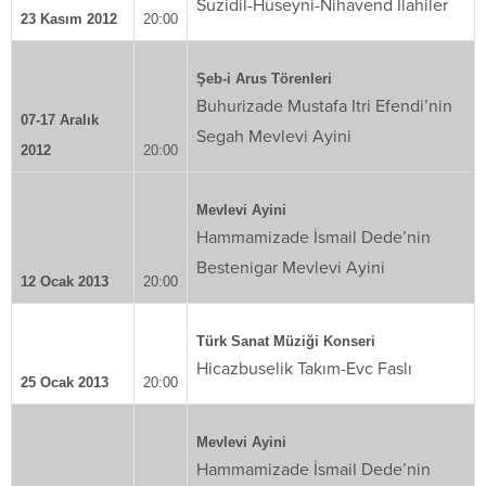
Suzidil-Hüseyni-Nihavend İlahiler
23 Kasım 2012
20:00
Şeb-i Arus Törenleri
Buhurizade Mustafa Itri Efendi’nin
07-17 Aralık
Segah Mevlevi Ayini
2012
20:00
Mevlevi Ayini
Hammamizade İsmail Dede’nin
Bestenigar Mevlevi Ayini
12 Ocak 2013
20:00
Türk Sanat Müziği Konseri
Hicazbuselik Takım-Evc Faslı
25 Ocak 2013
20:00
Mevlevi Ayini
Hammamizade İsmail Dede’nin