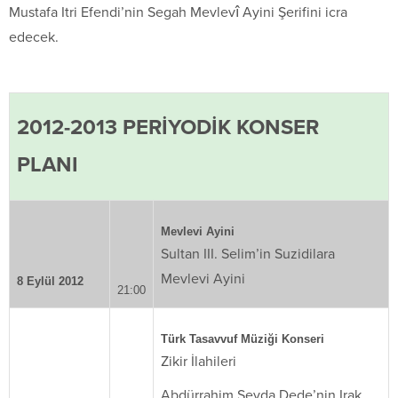
Mustafa Itri Efendi’nin Segah Mevlevî Ayini Şerifini icra
edecek.
2012-2013 PERİYODİK KONSER
PLANI
Mevlevi Ayini
Sultan III. Selim’in Suzidilara
Mevlevi Ayini
8 Eylül 2012
21:00
Türk Tasavvuf Müziği Konseri
Zikir İlahileri
Abdürrahim Şeyda Dede’nin Irak