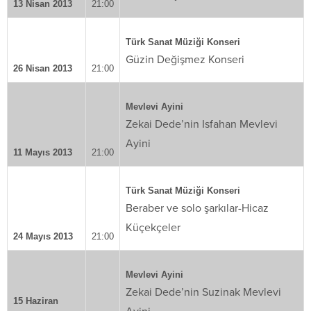
13 Nisan 2013
21:00
Türk Sanat Müziği Konseri
Güzin Değişmez Konseri
26 Nisan 2013
21:00
Mevlevi Ayini
Zekai Dede’nin Isfahan Mevlevi
Ayini
11 Mayıs 2013
21:00
Türk Sanat Müziği Konseri
Beraber ve solo şarkılar-Hicaz
Küçekçeler
24 Mayıs 2013
21:00
Mevlevi Ayini
Zekai Dede’nin Suzinak Mevlevi
15 Haziran