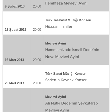
Ferahfeza Mevlevi Ayini
9 Şubat 2013
20:00
Türk Tasavvuf Müziği Konseri
Hüzzam İlahiler
22 Şubat 2013
20:00
Mevlevi Ayini
Hammamizade İsmail Dede’nin
Neva Mevlevi Ayini
16 Mart 2013
20:00
Türk Sanat Müziği Konseri
Sadettin Kaynak Konseri
29 Mart 2013
20:00
Mevlevi Ayini
Ali Nutki Dede’nin Şevkutarab
Mevlevi Ayini