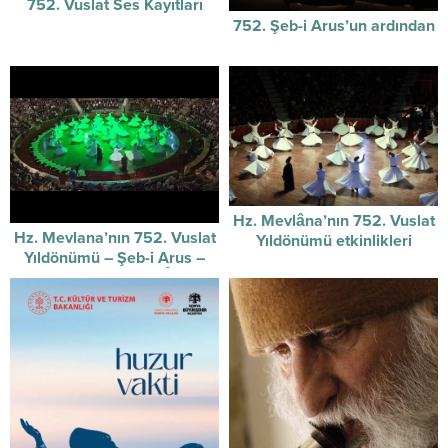
752. Vuslat Ses Kayıtları
752. Şeb-i Arus’un ardından
Hz. Mevlâna’nın 752. Vuslat
Hz. Mevlana’nın 752. Vuslat
Yıldönümü etkinlikleri
Yıldönümü – Şeb-i Arus –
başladı.
Sûzidilârâ Mevlevî Âyin-i
Şerif’i