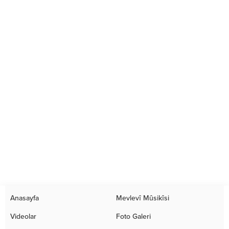
Anasayfa
Mevlevî Mûsikîsi
Videolar
Foto Galeri