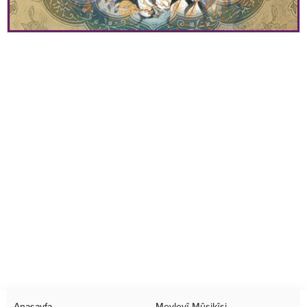
Anasayfa
Mevlevî Mûsikîsi