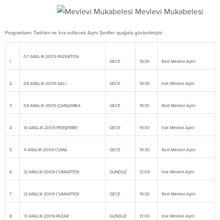
Mevlevi Mukabelesi
Programların Tarihleri ve İcra edilecek Ayini Şerifler aşağıda gösterilmiştir.
07 ARALIK 2009-PAZARTESİ
1
GECE
19:30
Rast Mevlevi Ayini
2
08 ARALIK 2009-SALI
GECE
19:30
Irak Mevlevi Ayini
3
09 ARALIK 2009-ÇARŞAMBA
GECE
19:30
Rast Mevlevi Ayini
4
10 ARALIK 2009-PERŞEMBE
GECE
19:30
Irak Mevlevi Ayini
5
11 ARALIK 2009-CUMA
GECE
19:30
Rast Mevlevi Ayini
6
12 ARALIK 2009-CUMARTESİ
GÜNDÜZ
13:00
Irak Mevlevi Ayini
7
12 ARALIK 2009-CUMARTESİ
GECE
19:30
Rast Mevlevi Ayini
8
13 ARALIK 2009-PAZAR
GÜNDÜZ
13:00
Irak Mevlevi Ayini