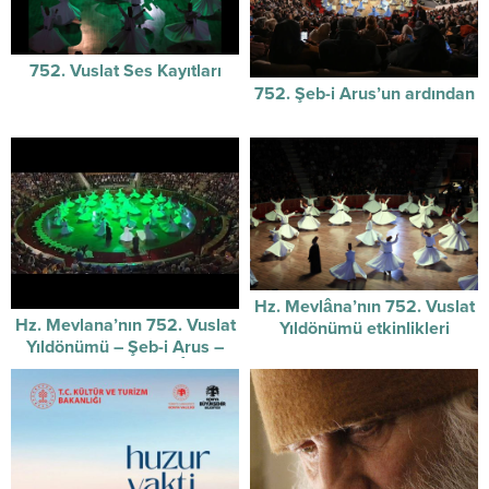
752. Vuslat Ses Kayıtları
752. Şeb-i Arus’un ardından
Hz. Mevlâna’nın 752. Vuslat
Hz. Mevlana’nın 752. Vuslat
Yıldönümü etkinlikleri
Yıldönümü – Şeb-i Arus –
başladı.
Sûzidilârâ Mevlevî Âyin-i
Şerif’i