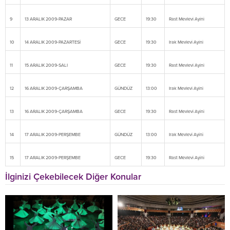
9
13 ARALIK 2009-PAZAR
GECE
19:30
Rast Mevlevi Ayini
10
14 ARALIK 2009-PAZARTESİ
GECE
19:30
Irak Mevlevi Ayini
11
15 ARALIK 2009-SALI
GECE
19:30
Rast Mevlevi Ayini
12
16 ARALIK 2009-ÇARŞAMBA
GÜNDÜZ
13:00
Irak Mevlevi Ayini
13
16 ARALIK 2009-ÇARŞAMBA
GECE
19:30
Rast Mevlevi Ayini
14
17 ARALIK 2009-PERŞEMBE
GÜNDÜZ
13:00
Irak Mevlevi Ayini
15
17 ARALIK 2009-PERŞEMBE
GECE
19:30
Rast Mevlevi Ayini
İlginizi Çekebilecek Diğer Konular