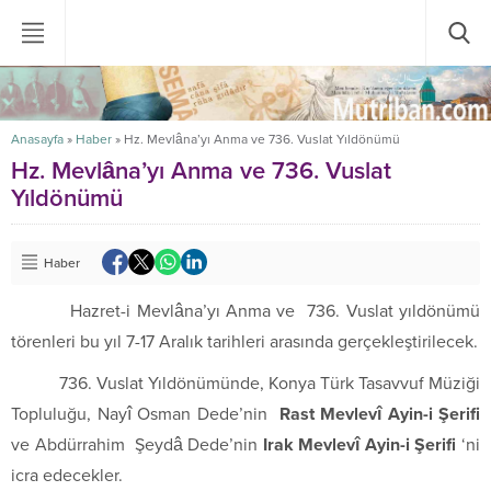
Anasayfa
»
Haber
»
Hz. Mevlâna’yı Anma ve 736. Vuslat Yıldönümü
Hz. Mevlâna’yı Anma ve 736. Vuslat
Yıldönümü
Haber
Hazret-i Mevlâna’yı Anma ve 736. Vuslat yıldönümü
törenleri bu yıl 7-17 Aralık tarihleri arasında gerçekleştirilecek.
736. Vuslat Yıldönümünde, Konya Türk Tasavvuf Müziği
Topluluğu, Nayî Osman Dede’nin
Rast Mevlevî Ayin-i Şerifi
ve Abdürrahim Şeydâ Dede’nin
Irak Mevlevî Ayin-i Şerifi
‘ni
icra edecekler.