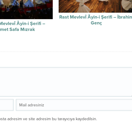
Rast Mevlevî Âyin-i Şerifi – İbrahi
Genç
evlevî Âyin-i Şerifi –
met Safa Mızrak
sta adresim ve site adresim bu tarayıcıya kaydedilsin.