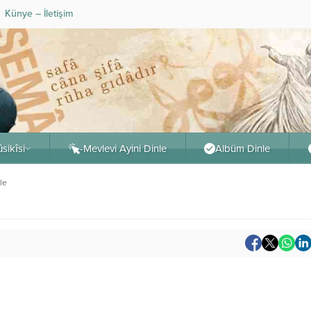
Künye – İletişim
sikîsi
-Mevlevi Ayini Dinle
Albüm Dinle
le