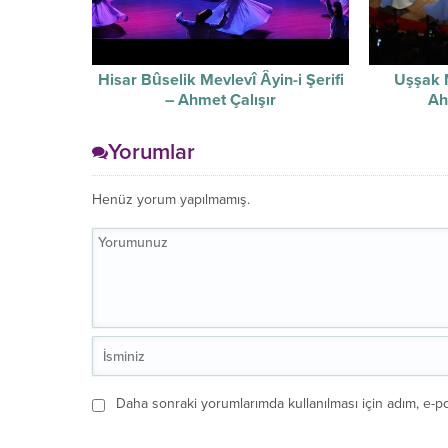
Hisar Bûselik Mevlevî Âyin-i Şerifi
Uşşak M
– Ahmet Çalışır
Ah
Yorumlar
Henüz yorum yapılmamış.
Daha sonraki yorumlarımda kullanılması için adım, e-po