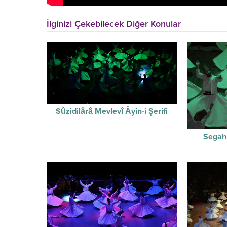
İlginizi Çekebilecek Diğer Konular
Sûzidilârâ Mevlevî Âyin-i Şerifi
Segah 