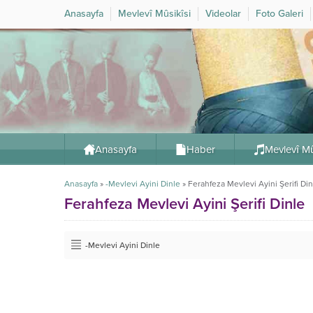
Anasayfa
Mevlevî Mûsikîsi
Videolar
Foto Galeri
Anasayfa
Haber
Mevlevî Mû
Anasayfa
»
-Mevlevi Ayini Dinle
»
Ferahfeza Mevlevi Ayini Şerifi Din
Ferahfeza Mevlevi Ayini Şerifi Dinle
-Mevlevi Ayini Dinle