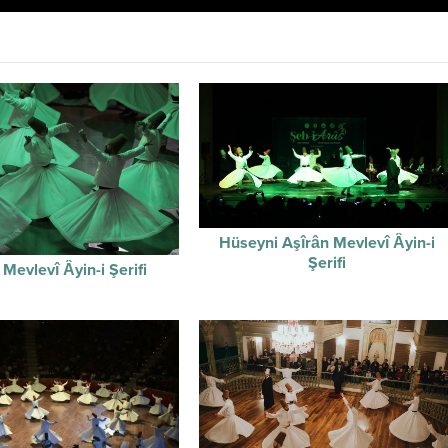
Hüseyni Aşîrân Mevlevî Âyin-i
Şerifi
Mevlevî Âyin-i Şerifi