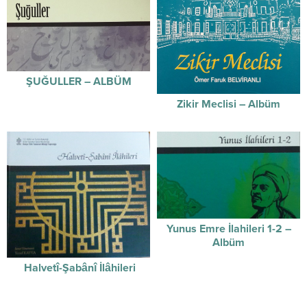
ŞUĞULLER – ALBÜM
Zikir Meclisi – Albüm
Yunus Emre İlahileri 1-2 –
Albüm
Halvetî-Şabânî İlâhileri