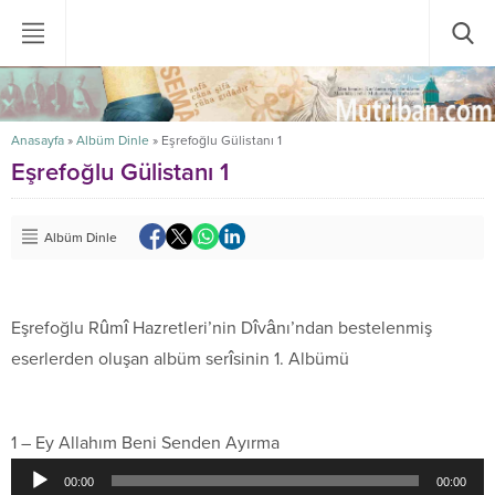
Anasayfa
»
Albüm Dinle
»
Eşrefoğlu Gülistanı 1
Eşrefoğlu Gülistanı 1
Albüm Dinle
Eşrefoğlu Rûmî Hazretleri’nin Dîvânı’ndan bestelenmiş
eserlerden oluşan albüm serîsinin 1. Albümü
.
1 – Ey Allahım Beni Senden Ayırma
Ses
00:00
00:00