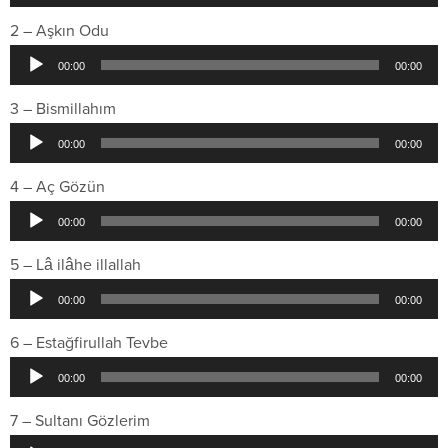
oynatıcı
2 – Aşkın Odu
Ses
00:00
00:00
oynatıcı
3 – Bismillahım
Ses
00:00
00:00
oynatıcı
4 – Aç Gözün
Ses
00:00
00:00
oynatıcı
5 – Lâ ilâhe illallah
Ses
00:00
00:00
oynatıcı
6 – Estağfirullah Tevbe
Ses
00:00
00:00
oynatıcı
7 – Sultanı Gözlerim
Ses