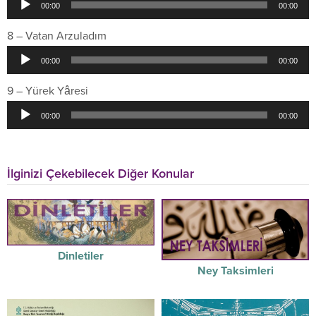
00:00
00:00
oynatıcı
8 – Vatan Arzuladım
Ses
00:00
00:00
oynatıcı
9 – Yürek Yâresi
Ses
00:00
00:00
oynatıcı
İlginizi Çekebilecek Diğer Konular
Dinletiler
Ney Taksimleri