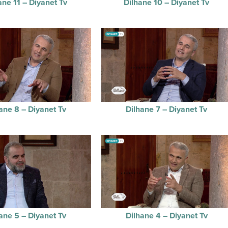
ane 11 – Diyanet Tv
Dilhane 10 – Diyanet Tv
ane 8 – Diyanet Tv
Dilhane 7 – Diyanet Tv
ane 5 – Diyanet Tv
Dilhane 4 – Diyanet Tv