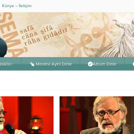
Künye – İletişim
sikîsi
-Mevlevi Ayini Dinle
Albüm Dinle