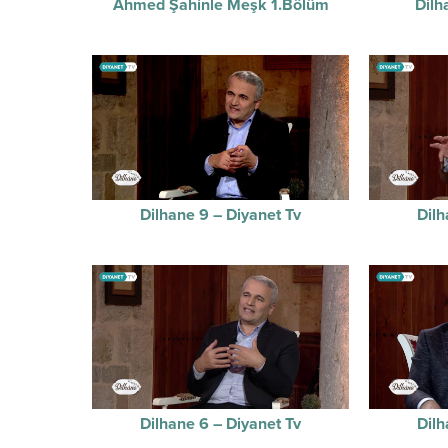
Ahmed Şahinle Meşk 1.Bölüm
Dilh
Dilhane 9 – Diyanet Tv
Dilh
Dilhane 6 – Diyanet Tv
Dilh