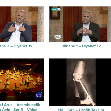
ane 2 – Diyanet Tv
Dilhane 1 – Diyanet Tv
-i Arus – Acembûselik
 Âyin-i Şerifi – Video
Halil Can – Uşşâk Taksim