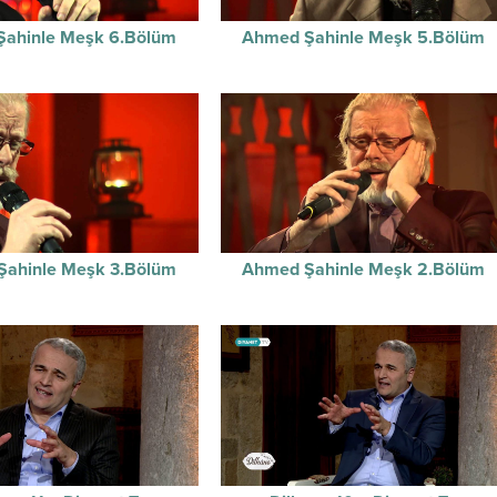
ahinle Meşk 6.Bölüm
Ahmed Şahinle Meşk 5.Bölüm
ahinle Meşk 3.Bölüm
Ahmed Şahinle Meşk 2.Bölüm