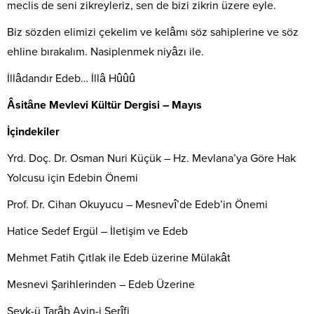
meclis de seni zikreyleriz, sen de bizi zikrin üzere eyle.
Biz sözden elimizi çekelim ve kelâmı söz sahiplerine ve söz
ehline bırakalım. Nasiplenmek niyâzı ile.
İllâdandır Edeb… İllâ Hûûû
Âsitâne Mevlevi Kültür Dergisi – Mayıs
İçindekiler
Yrd. Doç. Dr. Osman Nuri Küçük – Hz. Mevlana’ya Göre Hak
Yolcusu için Edebin Önemi
Prof. Dr. Cihan Okuyucu – Mesnevî’de Edeb’in Önemi
Hatice Sedef Ergül – İletişim ve Edeb
Mehmet Fatih Çıtlak ile Edeb üzerine Mülakât
Mesnevi Şarihlerinden – Edeb Üzerine
Şevk-ü Tarâb Ayin-i Şerîfi