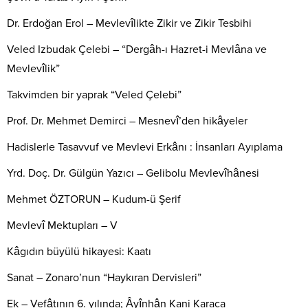
Dr. Erdoğan Erol – Mevlevîlikte Zikir ve Zikir Tesbihi
Veled Izbudak Çelebi – “Dergâh-ı Hazret-i Mevlâna ve
Mevlevîlik”
Takvimden bir yaprak “Veled Çelebi”
Prof. Dr. Mehmet Demirci – Mesnevî’den hikâyeler
Hadislerle Tasavvuf ve Mevlevi Erkânı : İnsanları Ayıplama
Yrd. Doç. Dr. Gülgün Yazıcı – Gelibolu Mevlevîhânesi
Mehmet ÖZTORUN – Kudum-ü Şerif
Mevlevî Mektupları – V
Kâgıdın büyülü hikayesi: Kaatı
Sanat – Zonaro’nun “Haykıran Dervisleri”
Ek – Vefâtının 6. yılında; Âyînhân Kani Karaca