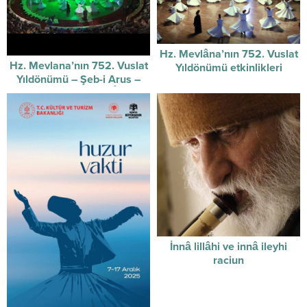
Hz. Mevlâna’nın 752. Vuslat
Hz. Mevlana’nın 752. Vuslat
Yıldönümü etkinlikleri
Yıldönümü – Şeb-i Arus –
başladı.
Sûzidilârâ Mevlevî Âyin-i
Şerif’i
İnnâ lillâhi ve innâ ileyhi
raciun