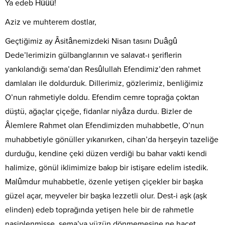
Ya edeb Hûûû!
Aziz ve muhterem dostlar,
Geçtiğimiz ay Âsitânemizdeki Nisan tasını Duâgû
Dede’lerimizin gülbanglarının ve salavat-ı şeriflerin
yankılandığı sema’dan Resûlullah Efendimiz’den rahmet
damlaları ile doldurduk. Dillerimiz, gözlerimiz, benliğimiz
O’nun rahmetiyle doldu. Efendim cemre toprağa çoktan
düştü, ağaçlar çiçeğe, fidanlar niyâza durdu. Bizler de
Âlemlere Rahmet olan Efendimizden muhabbetle, O’nun
muhabbetiyle gönüller yıkanırken, cihan’da herşeyin tazeliğe
durduğu, kendine çeki düzen verdiği bu bahar vakti kendi
halimize, gönül iklimimize bakıp bir istişare edelim istedik.
Malûmdur muhabbetle, özenle yetişen çiçekler bir başka
güzel açar, meyveler bir başka lezzetli olur. Dest-i aşk (aşk
elinden) edeb toprağında yetişen hele bir de rahmetle
nasiplenmişse, sema’ya yüzün dönmemesine ne hacet…