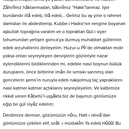
Zâhirîmiz hâklanmadan, bâtınîmız “Hakk”lanmaz. İşte
bundandır illâ edeb, illâ edeb… Geliniz bu ay yine o rahmet
damlaları ile abdestlenip, Kubbe-i Hadra’nın rengine boyanan
aşkullah toprağına varalım ve o topraktan Gül-i siyer
tohumundan yetişen gonca’ya durmuş muhabbet güllerinin
edeb arzuhallerini dinleyelim. Huzur-u Pîr’de olmaktan mıdır
yoksa onları seyreyleyen dervişlerin gözleriyle nazar
eylendiklerini bildiklerinden mi, edeble nasıl boynun bükük
duruşlarını, önce birbirine imân ile sımsıkı sarınmış olan
goncelerin şems’in nuruyla edeb nakşolmuş taç yapraklarını
nasıl katmer katmer açtıklarını seyreyleyelim. Ve kalbimize
rikkat veren Kâbetü’l-uşşâkta biz de başımızı gönlümüze
eğip bir gül niyâz edelim;
Derdimize derman, gözümüzün nûru, Hatt-ı istivâ’dan
gönlümüze çekilen elif, sırât -ı müstakîm Ya edeb Hûûû! Bu