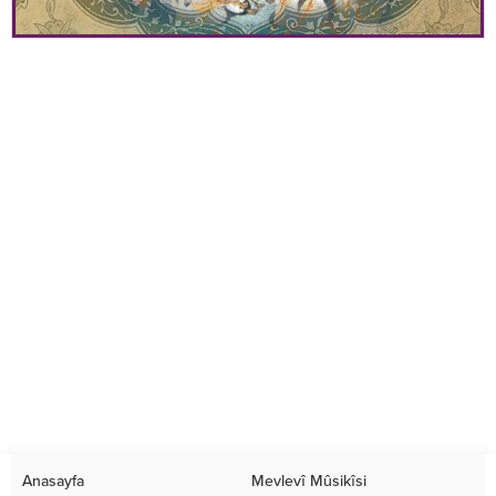
Anasayfa
Mevlevî Mûsikîsi