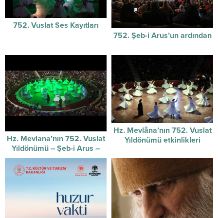
752. Vuslat Ses Kayıtları
752. Şeb-i Arus’un ardından
Hz. Mevlâna’nın 752. Vuslat
Hz. Mevlana’nın 752. Vuslat
Yıldönümü etkinlikleri
Yıldönümü – Şeb-i Arus –
başladı.
Sûzidilârâ Mevlevî Âyin-i
Şerif’i