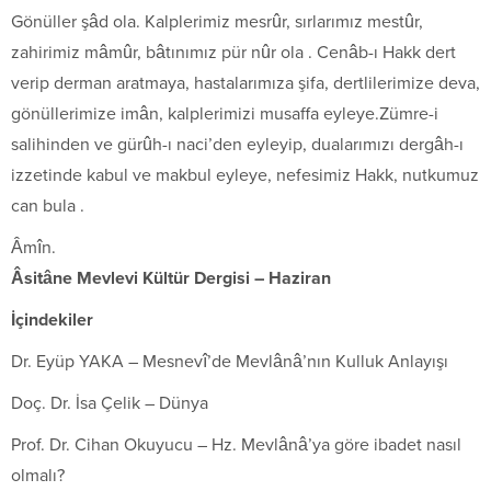
Gönüller şâd ola. Kalplerimiz mesrûr, sırlarımız mestûr,
zahirimiz mâmûr, bâtınımız pür nûr ola . Cenâb-ı Hakk dert
verip derman aratmaya, hastalarımıza şifa, dertlilerimize deva,
gönüllerimize imân, kalplerimizi musaffa eyleye.Zümre-i
salihinden ve gürûh-ı naci’den eyleyip, dualarımızı dergâh-ı
izzetinde kabul ve makbul eyleye, nefesimiz Hakk, nutkumuz
can bula .
Âmîn.
Âsitâne Mevlevi Kültür Dergisi – Haziran
İçindekiler
Dr. Eyüp YAKA – Mesnevî’de Mevlânâ’nın Kulluk Anlayışı
Doç. Dr. İsa Çelik – Dünya
Prof. Dr. Cihan Okuyucu – Hz. Mevlânâ’ya göre ibadet nasıl
olmalı?