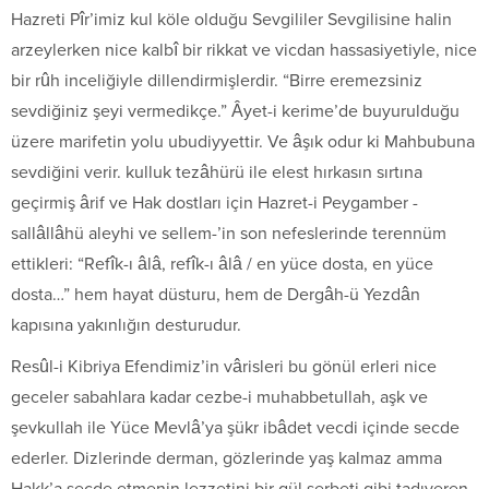
Hazreti Pîr’imiz kul köle olduğu Sevgililer Sevgilisine halin
arzeylerken nice kalbî bir rikkat ve vicdan hassasiyetiyle, nice
bir rûh inceliğiyle dillendirmişlerdir. “Birre eremezsiniz
sevdiğiniz şeyi vermedikçe.” Âyet-i kerime’de buyurulduğu
üzere marifetin yolu ubudiyyettir. Ve âşık odur ki Mahbubuna
sevdiğini verir. kulluk tezâhürü ile elest hırkasın sırtına
geçirmiş ârif ve Hak dostları için Hazret-i Peygamber -
sallâllâhü aleyhi ve sellem-’in son nefeslerinde terennüm
ettikleri: “Refîk-ı âlâ, refîk-ı âlâ / en yüce dosta, en yüce
dosta…” hem hayat düsturu, hem de Dergâh-ü Yezdân
kapısına yakınlığın desturudur.
Resûl-i Kibriya Efendimiz’in vârisleri bu gönül erleri nice
geceler sabahlara kadar cezbe-i muhabbetullah, aşk ve
şevkullah ile Yüce Mevlâ’ya şükr ibâdet vecdi içinde secde
ederler. Dizlerinde derman, gözlerinde yaş kalmaz amma
Hakk’a secde etmenin lezzetini bir gül şerbeti gibi tadıveren