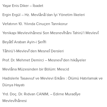
Yaşar Enis Diker – İbadet
Ergin Ergül – Hz. Mevlânâ’dan İyi Yönetim İlkeleri
Vefatının 10. Yılında Cinuçen Tanrıkorur
Yenikapı Mevlevihânesi Son Mesnevîhânı Tahirü’l Mevlevî
Beyâtî Araban Ayin-i Şerîfi
Tâhirü’l-Mevlevî’den Mesneî Dersleri
Prof. Dr. Mehmet Demirci – Mesnevî’den hikâyeler
Mevlâna Müzesinden bir Bölüm: Mescid
Hadislerle Tasavvuf ve Mevlevi Erkânı : Ölümü Hatırlamak ve
Dünya Hayatı
Yrd. Doç. Dr. Rıdvan CANIM, – Edirne Muradîye
Mevlevîhânesi