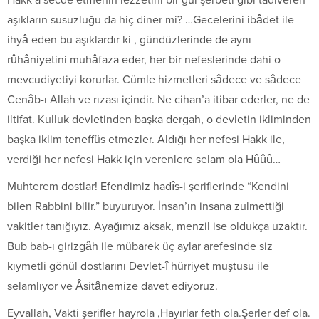
aşıkların susuzluğu da hiç diner mi? …Gecelerini ibâdet ile
ihyâ eden bu aşıklardır ki , gündüzlerinde de aynı
rûhâniyetini muhâfaza eder, her bir nefeslerinde dahi o
mevcudiyetiyi korurlar. Cümle hizmetleri sâdece ve sâdece
Cenâb-ı Allah ve rızası içindir. Ne cihan’a itibar ederler, ne de
iltifat. Kulluk devletinden başka dergah, o devletin ikliminden
başka iklim teneffüs etmezler. Aldığı her nefesi Hakk ile,
verdiği her nefesi Hakk için verenlere selam ola Hûûû…
Muhterem dostlar! Efendimiz hadîs-i şeriflerinde “Kendini
bilen Rabbini bilir.” buyuruyor. İnsan’ın insana zulmettiği
vakitler tanığıyız. Ayağımız aksak, menzil ise oldukça uzaktır.
Bub bab-ı girizgâh ile mübarek üç aylar arefesinde siz
kıymetli gönül dostlarını Devlet-î hürriyet muştusu ile
selamlıyor ve Âsitânemize davet ediyoruz.
Eyvallah, Vakti şerifler hayrola ,Hayırlar feth ola.Şerler def ola.