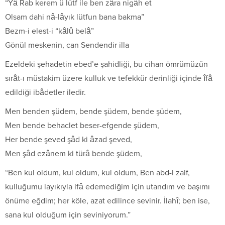
“Yâ Rab kerem ü lütf ile ben zâra nigâh et
Olsam dahi nâ-lâyık lütfun bana bakma”
Bezm-i elest-i “kâlû belâ”
Gönül meskenin, can Sendendir illa
Ezeldeki şehadetin ebed’e şahidliği, bu cihan ömrümüzün
sırât-ı müstakim üzere kulluk ve tefekkür derinliği içinde îfâ
edildiği ibâdetler iledir.
Men benden şüdem, bende şüdem, bende şüdem,
Men bende behaclet beser-efgende şüdem,
Her bende şeved şâd ki âzad şeved,
Men şâd ezânem ki türâ bende şüdem,
“Ben kul oldum, kul oldum, kul oldum, Ben abd-i zaif,
kulluğumu layıkıyla ifâ edemediğim için utandım ve başımı
önüme eğdim; her köle, azat edilince sevinir. İlahî; ben ise,
sana kul olduğum için seviniyorum.”