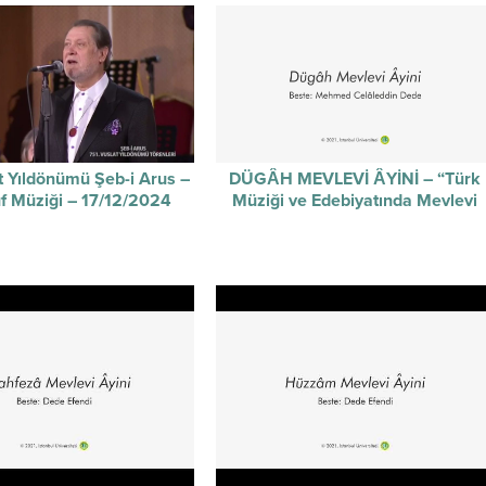
t Yıldönümü Şeb-i Arus –
DÜGÂH MEVLEVİ ÂYİNİ – “Türk
f Müziği – 17/12/2024
Müziği ve Edebiyatında Mevlevi
Kültürü” projesi