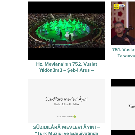
751. Vusla
Tasavvu
Hz. Mevlana’nın 752. Vuslat
Yıldönümü – Şeb-i Arus –
Sûzidilârâ Mevlevî Âyin-i Şerif’i
SÛZİDİLÂRÂ MEVLEVİ ÂYİNİ –
“Türk Müziği ve Edebiyatında