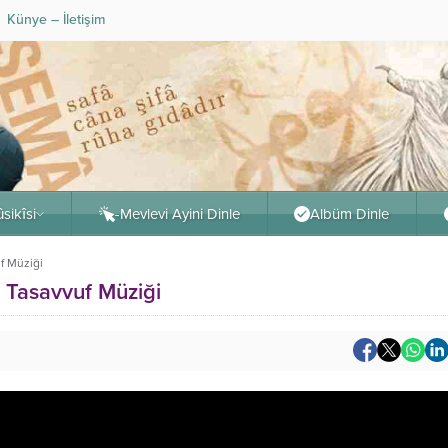
Künye – İletişim
sikîsi
-Mevlevi Ayini Dinle
Albüm Dinle
f Müziği
– Tasavvuf Müziği