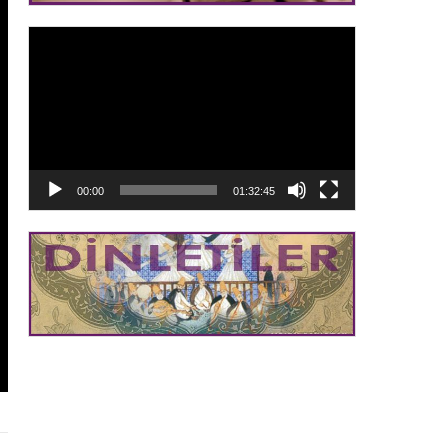
Video
oynatıcı
00:00
01:32:45