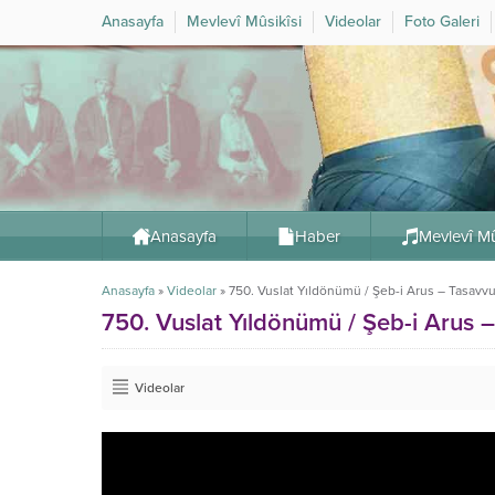
Anasayfa
Mevlevî Mûsikîsi
Videolar
Foto Galeri
Anasayfa
Haber
Mevlevî Mû
Anasayfa
»
Videolar
»
750. Vuslat Yıldönümü / Şeb-i Arus – Tasavvu
750. Vuslat Yıldönümü / Şeb-i Arus 
Videolar