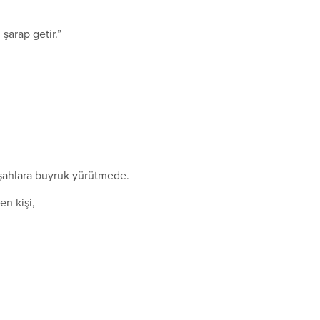
şarap getir.”
 şahlara buyruk yürütmede.
n kişi,