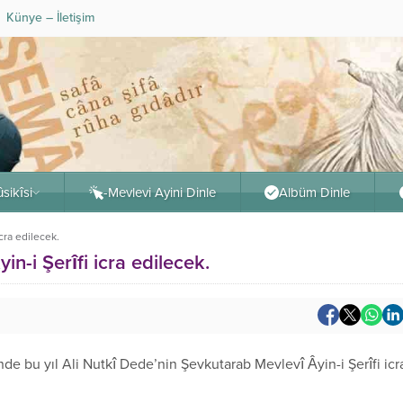
Künye – İletişim
sikîsi
-Mevlevi Ayini Dinle
Albüm Dinle
cra edilecek.
n-i Şerîfi icra edilecek.
nde bu yıl Ali Nutkî Dede’nin Şevkutarab Mevlevî Âyin-i Şerîfi icr