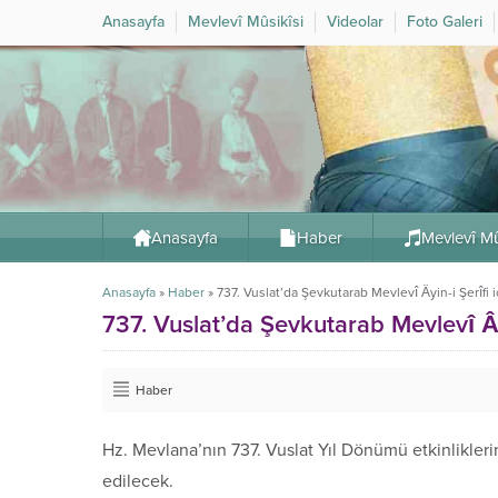
Anasayfa
Mevlevî Mûsikîsi
Videolar
Foto Galeri
Anasayfa
Haber
Mevlevî Mû
Anasayfa
»
Haber
»
737. Vuslat’da Şevkutarab Mevlevî Âyin-i Şerîfi i
737. Vuslat’da Şevkutarab Mevlevî Âyi
Haber
Hz. Mevlana’nın 737. Vuslat Yıl Dönümü etkinlikleri
edilecek.