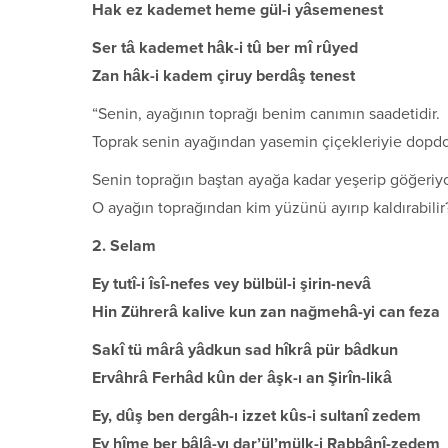
Hak ez kademet heme gül-i yâsemenest
Ser tâ kademet hâk-i tû ber mî rûyed
Zan hâk-i kadem çiruy berdâş tenest
“Senin, ayağının toprağı benim canımın saadetidir.
Toprak senin ayağından yasemin çiçekleriyie dopdo
Senin toprağın baştan ayağa kadar yeşerip göğeriyo
O ayağın toprağından kim yüzünü ayırıp kaldırabilir
2. Selam
Ey tutî-i îsî-nefes vey bülbül-i şirin-nevâ
Hin Zührerâ kalive kun zan nağmehâ-yi can feza
Sakî tü mârâ yâdkun sad hîkrâ pür bâdkun
Ervâhrâ Ferhâd kûn der âşk-ı an Şirîn-likâ
Ey, dûş ben dergâh-ı izzet kûs-i sultanî zedem
Ey hîme ber bâlâ-yı dar’ül’mülk-i Rabbânî-zedem