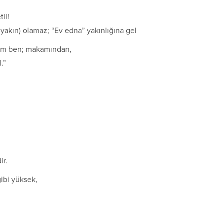
li!
yakın) olamaz; “Ev edna” yakınlığına gel
yum ben; makamından,
.”
r.
gibi yüksek,