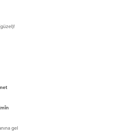
(güzel)!
ümet
Emîn
anına gel