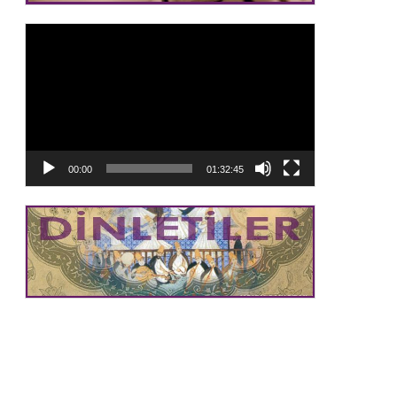
Video
oynatıcı
00:00
01:32:45