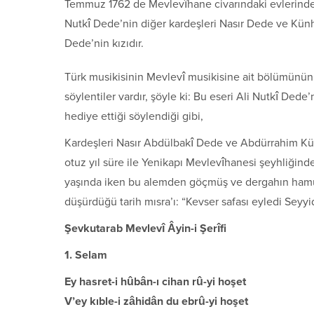
Temmuz 1762 de Mevlevîhane civarındaki evlerinde
Nutkî Dede’nin diğer kardeşleri Nasır Dede ve Kün
Dede’nin kızıdır.
Türk musikisinin Mevlevî musikisine ait bölümünün e
söylentiler vardır, şöyle ki: Bu eseri Ali Nutkî Dede
hediye ettiği söylendiği gibi,
Kardeşleri Nasır Abdülbakî Dede ve Abdürrahim Kün
otuz yıl süre ile Yenikapı Mevlevîhanesi şeyhliğind
yaşında iken bu alemden göçmüş ve dergahın hamuşan
düşürdüğü tarih mısra’ı: “Kevser safası eyledi Seyyid
Şevkutarab Mevlevî Âyin-i Şerîfi
1. Selam
Ey hasret-i hûbân-ı cihan rû-yi hoşet
V’ey kıble-i zâhidân du ebrû-yi hoşet