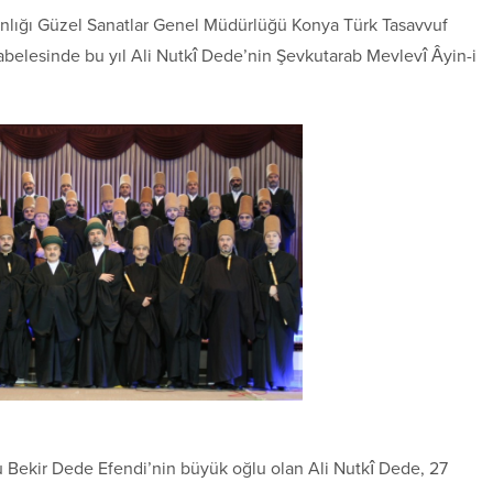
anlığı Güzel Sanatlar Genel Müdürlüğü Konya Türk Tasavvuf
elesinde bu yıl Ali Nutkî Dede’nin Şevkutarab Mevlevî Âyin-i
 Bekir Dede Efendi’nin büyük oğlu olan Ali Nutkî Dede, 27