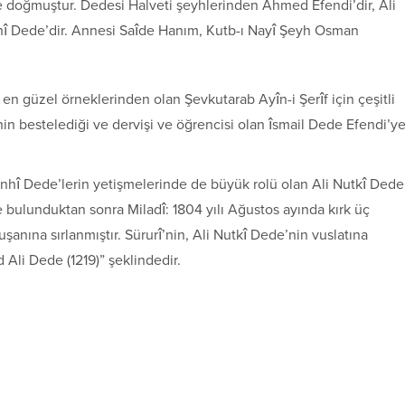
 doğmuştur. Dedesi Halveti şeyhlerinden Ahmed Efendi’dir, Ali
hî Dede’dir. Annesi Saîde Hanım, Kutb-ı Nayî Şeyh Osman
n güzel örneklerinden olan Şevkutarab Ayîn-i Şerîf için çeşitli
’nin bestelediği ve dervişi ve öğrencisi olan îsmail Dede Efendi’y
hî Dede’lerin yetişmelerinde de büyük rolü olan Ali Nutkî Dede
e bulunduktan sonra Miladî: 1804 yılı Ağustos ayında kırk üç
ına sırlanmıştır. Sürurî’nin, Ali Nutkî Dede’nin vuslatına
 Ali Dede (1219)” şeklindedir.