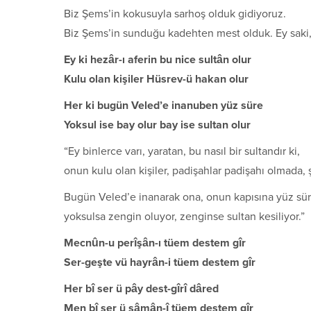
Biz Şems’in kokusuyla sarhoş olduk gidiyoruz.
Biz Şems’in sunduğu kadehten mest olduk. Ey saki, 
Ey ki hezâr-ı aferin bu nice sultân olur
Kulu olan kişiler Hüsrev-ü hakan olur
Her ki bugün Veled’e inanuben yüz süre
Yoksul ise bay olur bay ise sultan olur
“Ey binlerce varı, yaratan, bu nasıl bir sultandır ki,
onun kulu olan kişiler, padişahlar padişahı olmada,
Bugün Veled’e inanarak ona, onun kapısına yüz süre
yoksulsa zengin oluyor, zenginse sultan kesiliyor.”
Mecnûn-u perîşân-ı tüem destem gîr
Ser-geşte vü hayrân-i tüem destem gîr
Her bî ser ü pây dest-gîrî dâred
Men bî ser ü sâmân-î tüem destem gîr