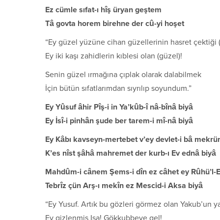
Ez cümle sıfat-ı hîş üryan geştem
Tâ govta horem birehne der cû-yi hoşet
“Ey güzel yüzüne cihan güzellerinin hasret çektiği 
Ey iki kaşı zahidlerin kıblesi olan (güzel)!
Senin güzel ırmağına çıplak olarak dalabilmek
İçin bütün sıfatlarımdan sıyrılıp soyundum.”
Ey Yûsuf âhir Pîş-i in Ya’kûb-î nâ-bînâ biyâ
Ey İsî-i pinhân şude ber tarem-i mî-nâ biyâ
Ey Kâbı kavseyn-mertebet v’ey devlet-i bâ mekr
K’es nîst şâhâ mahremet der kurb-ı Ev ednâ biyâ
Mahdûm-i cânem Şems-i dîn ez câhet ey Rûhü’l-
Tebrîz çün Arş-ı mekîn ez Mescid-i Aksa biyâ
“Ey Yusuf. Artık bu gözleri görmez olan Yakub’un y
Ey gizlenmiş Isa! Gökkubbeye gel!