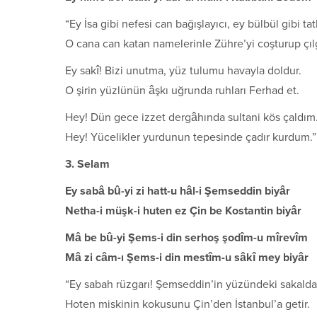
“Ey İsa gibi nefesi can bağışlayıcı, ey bülbül gibi tatl
O cana can katan namelerinle Zühre’yi coşturup çılg
Ey sakî! Bizi unutma, yüz tulumu havayla doldur.
O şirin yüzlünün âşkı uğrunda ruhları Ferhad et.
Hey! Dün gece izzet dergâhında sultani kös çaldım
Hey! Yücelikler yurdunun tepesinde çadır kurdum.”
3. Selam
Ey sabâ bû-yi zi hatt-u hâl-i Şemseddin biyâr
Netha-i müşk-i huten ez Çin be Kostantin biyâr
Mâ be bû-yi Şems-i din serhoş şodîm-u mîrevîm
Mâ zi câm-ı Şems-i din mestîm-u sâkî mey biyâr
“Ey sabah rüzgarı! Şemseddin’in yüzündeki sakalda
Hoten miskinin kokusunu Çin’den İstanbul’a getir.