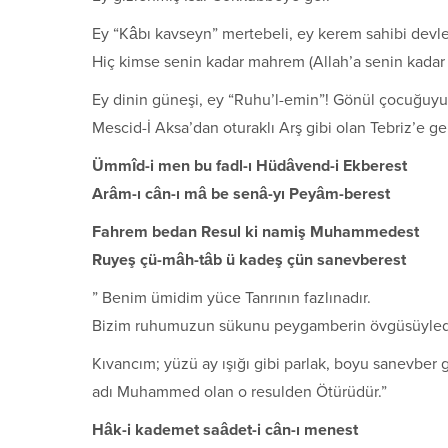
Ey “Kâbı kavseyn” mertebeli, ey kerem sahibi devlet
Hiç kimse senin kadar mahrem (Allah’a senin kadar 
Ey dinin güneşi, ey “Ruhu’l-emin”! Gönül çocuğu
Mescid-İ Aksa’dan oturaklı Arş gibi olan Tebriz’e gel
Ümmîd-i men bu fadl-ı Hüdâvend-i Ekberest
Arâm-ı cân-ı mâ be senâ-yı Peyâm-berest
Fahrem bedan Resul ki namiş Muhammedest
Ruyeş çü-mâh-tâb ü kadeş çün sanevberest
” Benim ümidim yüce Tanrının fazlınadır.
Bizim ruhumuzun sükunu peygamberin övgüsüyledi
Kıvancım; yüzü ay ışığı gibi parlak, boyu sanevber 
adı Muhammed olan o resulden Ötürüdür.”
Hâk-i kademet saâdet-i cân-ı menest