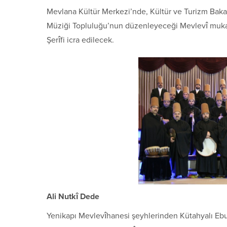
Mevlana Kültür Merkezi’nde, Kültür ve Turizm Bak
Müziği Topluluğu’nun düzenleyeceği Mevlevî mukab
Şerîfi icra edilecek.
Ali Nutkî Dede
Yenikapı Mevlevîhanesi şeyhlerinden Kütahyalı Ebu