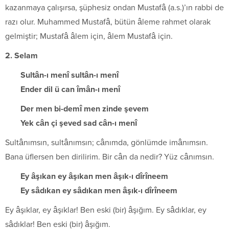
kazanmaya çalışırsa, şüphesiz ondan Mustafâ (a.s.)’ın rabbi de
razı olur. Muhammed Mustafâ, bütün âleme rahmet olarak
gelmiştir; Mustafâ âlem için, âlem Mustafâ için.
2. Selam
Sultân-ı menî sultân-ı menî
Ender dil ü can îmân-ı menî
Der men bi-demî men zinde şevem
Yek cân çi şeved sad cân-ı menî
Sultânımsın, sultânımsın; cânımda, gönlümde imânımsın.
Bana üflersen ben dirilirim. Bir cân da nedir? Yüz cânımsın.
Ey âşıkan ey âşıkan men âşık-ı dîrîneem
Ey sâdıkan ey sâdıkan men âşık-ı dîrîneem
Ey âşıklar, ey âşıklar! Ben eski (bir) âşığım. Ey sâdıklar, ey
sâdıklar! Ben eski (bir) âşığım.