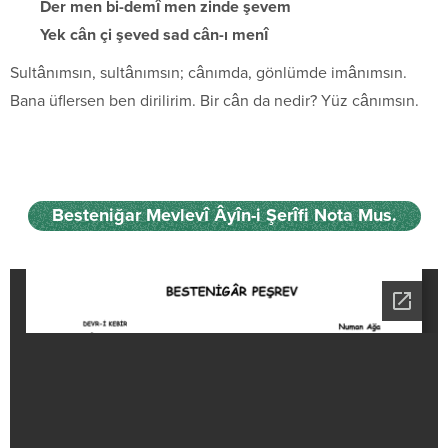
Der men bi-demî men zinde şevem
Yek cân çi şeved sad cân-ı menî
Sultânımsın, sultânımsın; cânımda, gönlümde imânımsın.
Bana üflersen ben dirilirim. Bir cân da nedir? Yüz cânımsın.
Besteniğar Mevlevî Âyîn-i Şerîfi Nota Mus.