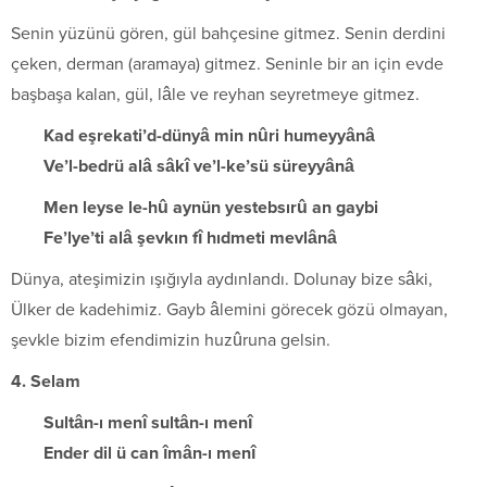
Senin yüzünü gören, gül bahçesine gitmez. Senin derdini
çeken, derman (aramaya) gitmez. Seninle bir an için evde
başbaşa kalan, gül, lâle ve reyhan seyretmeye gitmez.
Kad eşrekati’d-dünyâ min nûri humeyyânâ
Ve’l-bedrü alâ sâkî ve’l-ke’sü süreyyânâ
Men leyse le-hû aynün yestebsırû an gaybi
Fe’lye’ti alâ şevkın fî hıdmeti mevlânâ
Dünya, ateşimizin ışığıyla aydınlandı. Dolunay bize sâki,
Ülker de kadehimiz. Gayb âlemini görecek gözü olmayan,
şevkle bizim efendimizin huzûruna gelsin.
4. Selam
Sultân-ı menî sultân-ı menî
Ender dil ü can îmân-ı menî