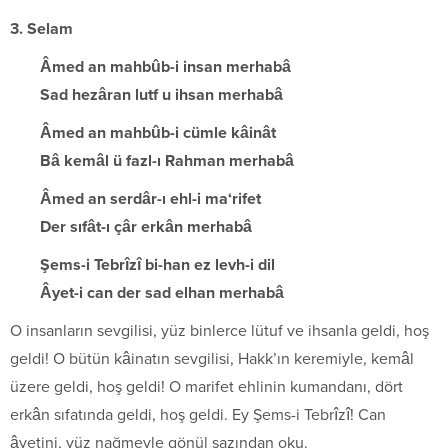
3. Selam
Âmed an mahbûb-i insan merhabâ
Sad hezâran lutf u ihsan merhabâ
Âmed an mahbûb-i cümle kâinât
Bâ kemâl ü fazl-ı Rahman merhabâ
Âmed an serdâr-ı ehl-i ma‘rifet
Der sıfât-ı çâr erkân merhabâ
Şems-i Tebrîzî bi-han ez levh-i dil
Âyet-i can der sad elhan merhabâ
O insanların sevgilisi, yüz binlerce lütuf ve ihsanla geldi, hoş
geldi! O bütün kâinatın sevgilisi, Hakk’ın keremiyle, kemâl
üzere geldi, hoş geldi! O marifet ehlinin kumandanı, dört
erkân sıfatında geldi, hoş geldi. Ey Şems-i Tebrîzî! Can
âyetini, yüz nağmeyle gönül sazından oku.