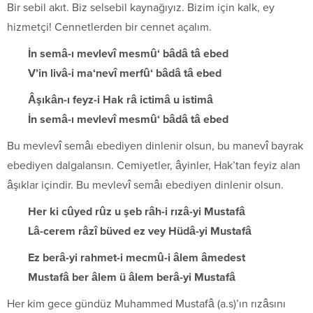
Bir sebil akıt. Biz selsebil kaynağıyız. Bizim için kalk, ey
hizmetçi! Cennetlerden bir cennet açalım.
İn semâ-ı mevlevî mesmû‘ bâdâ tâ ebed
V’in livâ-i ma‘nevî merfû‘ bâdâ tâ ebed
Âşıkân-ı feyz-i Hak râ ictimâ u istimâ
İn semâ-ı mevlevî mesmû‘ bâdâ tâ ebed
Bu mevlevî semâı ebediyen dinlenir olsun, bu manevî bayrak
ebediyen dalgalansın. Cemiyetler, âyinler, Hak’tan feyiz alan
âşıklar içindir. Bu mevlevî semâı ebediyen dinlenir olsun.
Her ki cûyed rûz u şeb râh-i rızâ-yi Mustafâ
Lâ-cerem râzî büved ez vey Hüdâ-yi Mustafâ
Ez berâ-yi rahmet-i mecmû-i âlem âmedest
Mustafâ ber âlem ü âlem berâ-yi Mustafâ
Her kim gece gündüz Muhammed Mustafâ (a.s)’ın rızâsını