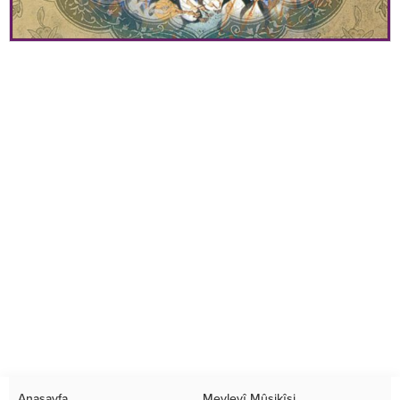
Anasayfa
Mevlevî Mûsikîsi