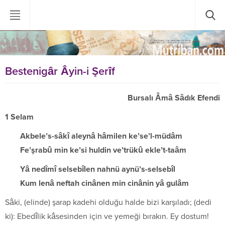
Bestenigâr Âyin-i Şerîf
Bursalı Âmâ Sâdık Efendi
1 Selam
Akbele’s-sâkî aleynâ hâmilen ke’se’l-müdâm
Fe’şrabû min ke’si huldin ve’trükû ekle’t-taâm
Yâ nedîmî selsebîlen nahnü aynü’s-selsebîl
Kum lenâ neftah cinânen min cinânin yâ gulâm
Sâki, (elinde) şarap kadehi olduğu halde bizi karşıladı; (dedi
ki): Ebedîlik kâsesinden için ve yemeği bırakın. Ey dostum!