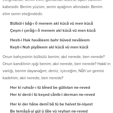
kabesidir. Benim yüzüm, senin ayağının altındadır. Benim
elim senin eteğindedir.
Bülbül-i bâğ-ı ô menem akl kücâ vü men kücâ
Çeşm-i çerâğ-ı ô menem akl kücâ vü men kücâ
Hesti-i Hak havâleem bahr büved nevâleem
Keşti-i Nuh piyâleem akl kücâ vü men kücâ
Onun bahçesinin bülbülü benim; akıl nerede, ben nerede?
Onun kandilinin ışığı benim; akıl nerede, ben nerede? Hakk’ın
varlığı, benim dayanağım; deniz, içeceğim, Nûh’un gemisi
kadehim; akıl nerede, ben nerede?
Her ki ruhsâr-ı tü bîned be gülistan ne-reved
Her ki derd-i tü keşed cânib-i derman ne-reved
Her ki der hâne demî bâ tü be halvet bi-nişest
Be temâşâ-yi gül ü lâle vü reyhan ne-reved