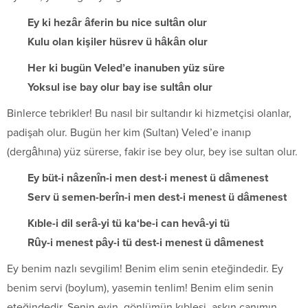
Ey ki hezâr âferin bu nice sultân olur
Kulu olan kişiler hüsrev ü hâkân olur
Her ki bugün Veled’e inanuben yüz süre
Yoksul ise bay olur bay ise sultân olur
Binlerce tebrikler! Bu nasıl bir sultandır ki hizmetçisi olanlar,
padişah olur. Bugün her kim (Sultan) Veled’e inanıp
(dergâhına) yüz sürerse, fakir ise bey olur, bey ise sultan olur.
Ey büt-i nâzenîn-i men dest-i menest ü dâmenest
Serv ü semen-berîn-i men dest-i menest ü dâmenest
Kıble-i dil serâ-yi tü ka‘be-i can hevâ-yi tü
Rûy-i menest pây-i tü dest-i menest ü dâmenest
Ey benim nazlı sevgilim! Benim elim senin eteğindedir. Ey
benim servi (boylum), yasemin tenlim! Benim elim senin
eteğindedir. Senin evin, gönlümün kıblesi, aşkın canımın