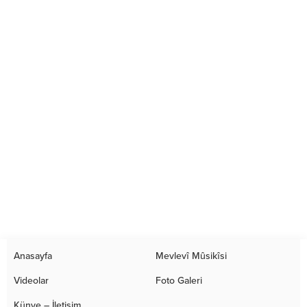
Anasayfa
Mevlevî Mûsikîsi
Videolar
Foto Galeri
Künye – İletişim