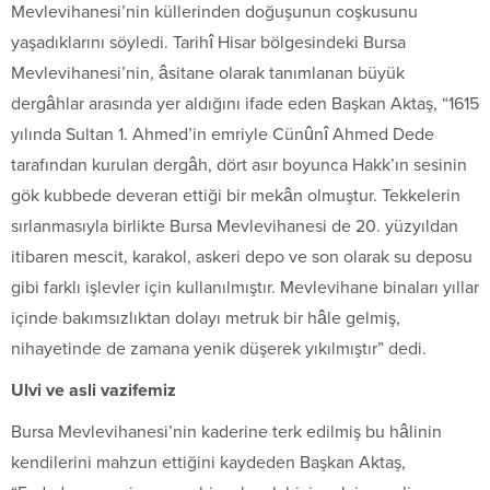
Mevlevihanesi’nin küllerinden doğuşunun coşkusunu
yaşadıklarını söyledi. Tarihî Hisar bölgesindeki Bursa
Mevlevihanesi’nin, âsitane olarak tanımlanan büyük
dergâhlar arasında yer aldığını ifade eden Başkan Aktaş, “1615
yılında Sultan 1. Ahmed’in emriyle Cünûnî Ahmed Dede
tarafından kurulan dergâh, dört asır boyunca Hakk’ın sesinin
gök kubbede deveran ettiği bir mekân olmuştur. Tekkelerin
sırlanmasıyla birlikte Bursa Mevlevihanesi de 20. yüzyıldan
itibaren mescit, karakol, askeri depo ve son olarak su deposu
gibi farklı işlevler için kullanılmıştır. Mevlevihane binaları yıllar
içinde bakımsızlıktan dolayı metruk bir hâle gelmiş,
nihayetinde de zamana yenik düşerek yıkılmıştır” dedi.
Ulvi ve asli vazifemiz
Bursa Mevlevihanesi’nin kaderine terk edilmiş bu hâlinin
kendilerini mahzun ettiğini kaydeden Başkan Aktaş,