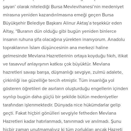
şayan’ olarak nitelediği Bursa Mevlevihanesi’nin medeniyet
mirasına yeniden kazandırılmasına emeği geçen Bursa
Büyükşehir Belediye Başkanı Alinur Aktaş’a teşekkür eden
Altay, “Buranın dün olduğu gibi bugün yeniden binlerce
insanın ruhuna şifa olacağına yürekten inanıyorum. Anadolu
topraklarının İslam düşüncesinin ana merkezi haline
gelmesinde Mevlana Hazretlerinin ortaya koyduğu fıkıh, itikat
ve tasavvuf anlayışının katkısı çok büyüktür. Mevlana
hazretleri savaşı barışa, düşmanlığı sevgiye, zulmü adalete,
çirkinliği ise güzelliğe tercih etmiştir. Tüm insanlığa yol
gösteren öğretileri de asırların oluşturduğu engellerin içinden
sıyrılıp bugün daha güçlü bir şekilde bütün medeniyetler
tarafından işlenmektedir. Dünyada nice hükümdarlar gelip
geçti. Fakat hiçbiri gönülleri sevgiyle fetheden Mevlana
Hazretleri kadar hatırlanmadı, tanınmadı ve anılmadı. Şunu
hiçbir zaman unutmamalıyız ki tüm zorlukları ancak Hazreti