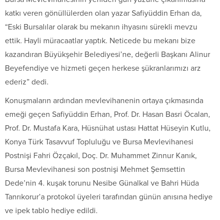
katkı veren gönüllülerden olan yazar Safiyüddin Erhan da,
“Eski Bursalılar olarak bu mekanın ihyasını sürekli mevzu
ettik. Hayli müracaatlar yaptık. Neticede bu mekanı bize
kazandıran Büyükşehir Belediyesi’ne, değerli Başkanı Alinur
Beyefendiye ve hizmeti geçen herkese şükranlarımızı arz
ederiz” dedi.
Konuşmaların ardından mevlevihanenin ortaya çıkmasında
emeği geçen Safiyüddin Erhan, Prof. Dr. Hasan Basri Öcalan,
Prof. Dr. Mustafa Kara, Hüsnühat ustası Hattat Hüseyin Kutlu,
Konya Türk Tasavvuf Topluluğu ve Bursa Mevlevihanesi
Postnişi Fahri Özçakıl, Doç. Dr. Muhammet Zinnur Kanık,
Bursa Mevlevihanesi son postnişi Mehmet Şemsettin
Dede’nin 4. kuşak torunu Nesibe Günalkal ve Bahri Hüda
Tanrıkorur’a protokol üyeleri tarafından günün anısına hediye
ve ipek tablo hediye edildi.