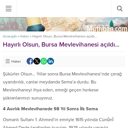
Anasayfa
»
Haber
»
Hayırlı Olsun, Bursa Mevlevihanesi açıldı…
Hayırlı Olsun, Bursa Mevlevihanesi açıldı…
Haber
Şükürler Olsun… Yıllar sonra
Bursa
Mevlevihanesi
’nde çerağ
uyandırıldı, canlar meydanda Sema’a durdu. Bu
Mevlevihaneyi ihya eden, emeği geçen herkese
şükranlarımızı sunuyoruz.
4 Asırlık Mevlevihanede 98 Yıl Sonra İlk Sema
Osmanlı Sultanı 1. Ahmed’in emriyle 1615 yılında Cünûnî
Ahmed Dede tarafından kurulan, 1925 yılında yasayla