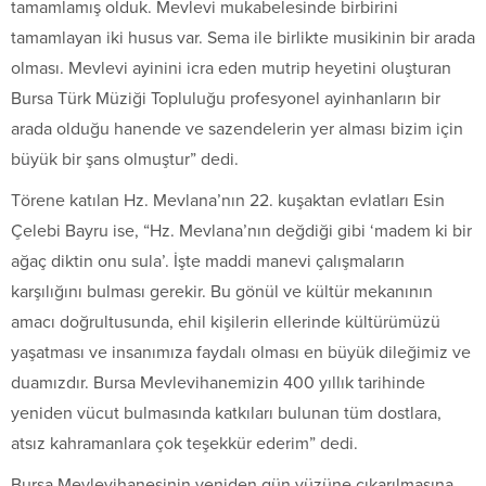
tamamlamış olduk. Mevlevi mukabelesinde birbirini
tamamlayan iki husus var. Sema ile birlikte musikinin bir arada
olması. Mevlevi ayinini icra eden mutrip heyetini oluşturan
Bursa Türk Müziği Topluluğu profesyonel ayinhanların bir
arada olduğu hanende ve sazendelerin yer alması bizim için
büyük bir şans olmuştur” dedi.
Törene katılan Hz. Mevlana’nın 22. kuşaktan evlatları Esin
Çelebi Bayru ise, “Hz. Mevlana’nın değdiği gibi ‘madem ki bir
ağaç diktin onu sula’. İşte maddi manevi çalışmaların
karşılığını bulması gerekir. Bu gönül ve kültür mekanının
amacı doğrultusunda, ehil kişilerin ellerinde kültürümüzü
yaşatması ve insanımıza faydalı olması en büyük dileğimiz ve
duamızdır. Bursa Mevlevihanemizin 400 yıllık tarihinde
yeniden vücut bulmasında katkıları bulunan tüm dostlara,
atsız kahramanlara çok teşekkür ederim” dedi.
Bursa Mevlevihanesinin yeniden gün yüzüne çıkarılmasına