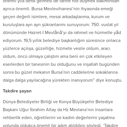
önemli yıla denk gelmesi de tarihe not düşmek bakımından
ayrıca önemli. Bursa Mevlevihanesi’nin ihyasında emeği
geçen değerli isimlere, mesai arkadaşlarıma, kurum ve
kuruluşlara ayrı ayrı şükranlarımı sunuyorum. 750. vuslat yıl
dönümünde Hazret-İ Mevlânâ’yı da rahmet ve hürmetle yâd
ediyorum. 19,5 yıllık belediye başkanlığım süresince onlarca
yüzlerce açılışa, güzelliğe, hizmete vesile oldum, aracı
oldum, öncü olmaya çalıştım ama beni en çok etkileyen
eserlerden bir tanesinin bu olduğunu ve inşallah bugünden
sonra bu güzel mekanın Bursa’nın caddelerine sokaklarına
dalga dalga yayılacağına yürekten inanıyorum” diye konuştu.
Takdire şayan
Dünya Belediyeler Birliği ve Konya Büyükşehir Belediye
Başkanı Uğur İbrahim Altay da Hz Mevlana’nın insanlara
rehberlik eden, öğretilerini ve kadim değerlerini yaşatma
yolunda oldukça önemli bir adım atıldığını söyledi. ‘Takdire