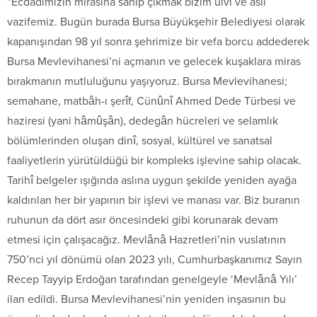
“Ecdadımızın mirasına sahip çıkmak bizim ulvi ve asli
vazifemiz. Bugün burada Bursa Büyükşehir Belediyesi olarak
kapanışından 98 yıl sonra şehrimize bir vefa borcu addederek
Bursa Mevlevihanesi’ni açmanın ve gelecek kuşaklara miras
bırakmanın mutluluğunu yaşıyoruz. Bursa Mevlevihanesi;
semahane, matbâh-ı şerîf, Cünûnî Ahmed Dede Türbesi ve
haziresi (yani hâmûşân), dedegân hücreleri ve selamlık
bölümlerinden oluşan dinî, sosyal, kültürel ve sanatsal
faaliyetlerin yürütüldüğü bir kompleks işlevine sahip olacak.
Tarihî belgeler ışığında aslına uygun şekilde yeniden ayağa
kaldırılan her bir yapının bir işlevi ve manası var. Biz buranın
ruhunun da dört asır öncesindeki gibi korunarak devam
etmesi için çalışacağız. Mevlânâ Hazretleri’nin vuslatının
750’nci yıl dönümü olan 2023 yılı, Cumhurbaşkanımız Sayın
Recep Tayyip Erdoğan tarafından genelgeyle ‘Mevlânâ Yılı’
ilan edildi. Bursa Mevlevihanesi’nin yeniden inşasının bu